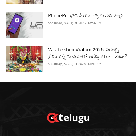
PhonePe: ఫోన్ పే యూజర్స్ కు గుడ్ న్యూస్..
Saturday, 8 August 2026, 18:54 PM
Varalakshmi Vratam 2026: వరలక్ష్మీ
వ్రతం ఎప్పుడు చేయాలి? ఆగస్టు 21నా.. 28నా?
Saturday, 8 August 2026, 18:51 PM