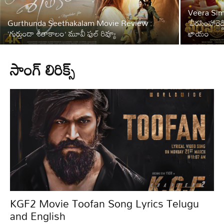
Veera Sim
Gurthunda Seethakalam Movie Review :
‘వీరసింహారె
‘గుర్తుందా శీతాకాలం’ మూవీ ఫుల్ రివ్యూ
ఖాయం
సాంగ్ లిరిక్స్
KGF2 Movie Toofan Song Lyrics Telugu
and English