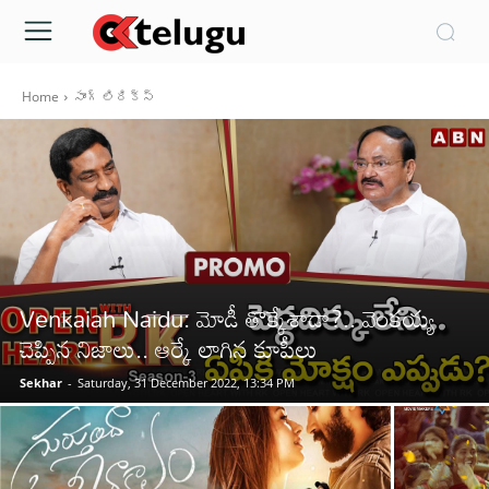
Home
సాంగ్ లిరిక్స్
Venkaiah Naidu: మోడీ తొక్కేశాడా?.. వెంకయ్య
చెప్పిన నిజాలు.. ఆర్కే లాగిన కూపీలు
Sekhar
-
Saturday, 31 December 2022, 13:34 PM