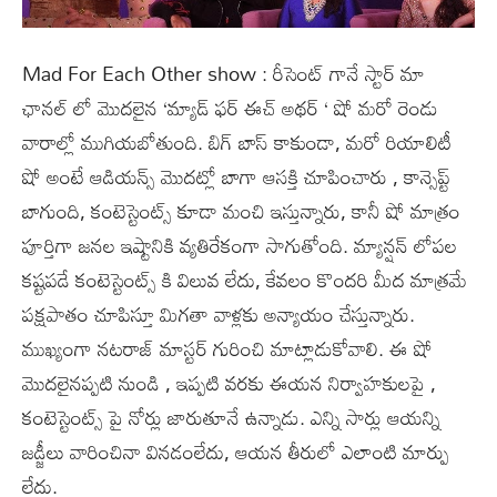
Mad For Each Other show : రీసెంట్ గానే స్టార్ మా
ఛానల్ లో మొదలైన ‘మ్యాడ్ ఫర్ ఈచ్ అథర్ ‘ షో మరో రెండు
వారాల్లో ముగియబోతుంది. బిగ్ బాస్ కాకుండా, మరో రియాలిటీ
షో అంటే ఆడియన్స్ మొదట్లో బాగా ఆసక్తి చూపించారు , కాన్సెప్ట్
బాగుంది, కంటెస్టెంట్స్ కూడా మంచి ఇస్తున్నారు, కానీ షో మాత్రం
పూర్తిగా జనల ఇష్టానికి వ్యతిరేకంగా సాగుతోంది. మ్యాన్షన్ లోపల
కష్టపడే కంటెస్టెంట్స్ కి విలువ లేదు, కేవలం కొందరి మీద మాత్రమే
పక్షపాతం చూపిస్తూ మిగతా వాళ్లకు అన్యాయం చేస్తున్నారు.
ముఖ్యంగా నటరాజ్ మాస్టర్ గురించి మాట్లాడుకోవాలి. ఈ షో
మొదలైనప్పటి నుండి , ఇప్పటి వరకు ఈయన నిర్వాహకులపై ,
కంటెస్టెంట్స్ పై నోర్లు జారుతూనే ఉన్నాడు. ఎన్ని సార్లు ఆయన్ని
జడ్జీలు వారించినా వినడంలేదు, ఆయన తీరులో ఎలాంటి మార్పు
లేదు.