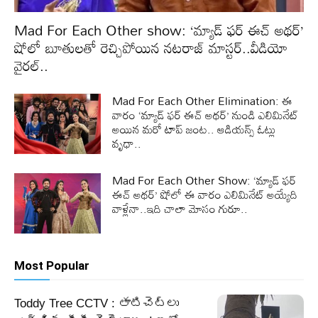
Mad For Each Other show: ‘మ్యాడ్ ఫర్ ఈచ్ అథర్’
షోలో బూతులతో రెచ్చిపోయిన నటరాజ్ మాస్టర్..వీడియో
వైరల్..
Mad For Each Other Elimination: ఈ
వారం ‘మ్యాడ్ ఫర్ ఈచ్ అథర్’ నుండి ఎలిమినేట్
అయిన మరో టాప్ జంట.. ఆడియన్స్ ఓట్లు
వృధా..
Mad For Each Other Show: ‘మ్యాడ్ ఫర్
ఈచ్ అథర్’ షోలో ఈ వారం ఎలిమినేట్ అయ్యేది
వాళ్లేనా..ఇది చాలా మోసం గురూ..
Most Popular
Toddy Tree CCTV : తాటిచెట్లు