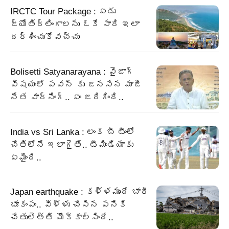
IRCTC Tour Package : ఏడు
జ్యోతిర్లింగాలను ఓకే సారి ఇలా
దర్శించుకోవచ్చు
Bolisetti Satyanarayana : వైజాగ్
విషయంలో పవన్ కు జనసేన మాజీ
నేత వార్నింగ్.. ఏం జరిగింది..
India vs Sri Lanka : లంక బీ టీంలో
చేతిలోనే ఇలాగైతే.. టీమిండియాకు
ఏమైంది..
Japan earthquake : కళ్ళముందే భారీ
భూకంపం.. వీళ్ళు చేసిన పనికి
చేతులెత్తి మొక్కాల్సిందే..