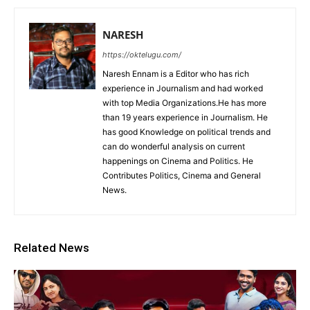
NARESH
https://oktelugu.com/
Naresh Ennam is a Editor who has rich
experience in Journalism and had worked
with top Media Organizations.He has more
than 19 years experience in Journalism. He
has good Knowledge on political trends and
can do wonderful analysis on current
happenings on Cinema and Politics. He
Contributes Politics, Cinema and General
News.
Related News