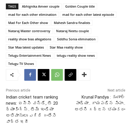
TAGS
Abhignika Ameer couple
Golden Couple title
mad for each other elimination
mad for each other latest episode
Mad For Each Other show
Mahesh Sandra finalists
Nataraj Master controversy
Nataraj Neetu couple
reality show bias allegations
Siddhu Sonia elimination
Star Maa latest updates
Star Maa reality show
Telugu Entertainment News
telugu reality show news
Telugu TV Shows
Previous article
Next article
Indian cricket team ranking
Krunal Pandya : కృణాల్
news: ఐసీసీ వన్డే, టీ 20
పాండ్యా.. గాయపడిన సింహం..
ర్యాంకింగ్స్.. టీమ్ ఇండియా
అతని గర్జన భయంకరం
అభిమానులు ఎగిరి గంతేసే
వార్త ఇదీ