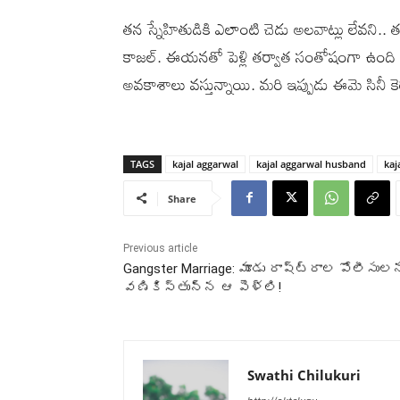
తన స్నేహితుడికి ఎలాంటి చెడు అలవాట్లు లేవని..
కాజల్. ఈయనతో పెళ్లి తర్వాత సంతోషంగా ఉంది కూ
అవకాశాలు వస్తున్నాయి. మరి ఇప్పుడు ఈమె సినీ 
TAGS
kajal aggarwal
kajal aggarwal husband
kaj
Share
Previous article
Gangster Marriage: మూడు రాష్ట్రాల పోలీసులన
వణికిస్తున్న ఆ పెళ్లి!
Swathi Chilukuri