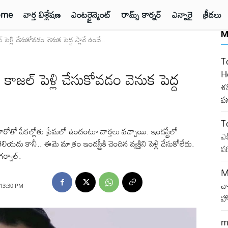
ome
వార్త విశ్లేషణ
ఎంటర్టైన్మెంట్
రామ్స్ కార్నర్
ఎన్నారై
క్రీడలు
M
ళ్లి చేసుకోవడం వెనుక పెద్ద ప్లానే ఉందే..
T
జల్ పెళ్లి చేసుకోవడం వెనుక పెద్ద
H
శన
పన
T
రోతో పీకల్లోతు ప్రేమలో ఉందంటూ వార్తలు వచ్చాయి. ఇండస్ట్రీలో
ఎక
 కానీ.. ఈమె మాత్రం ఇండస్ట్రీకి చెందిన వ్యక్తిని పెళ్లి చేసుకోలేదు.
ప
గర్వాల్.
M
చ
 13:30 PM
హో
m