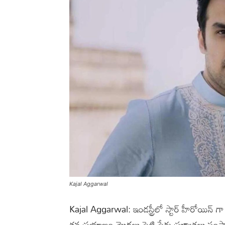
Kajal Aggarwal
Kajal Aggarwal: ఇండస్ట్రీలో స్టార్ హీరోయిన్ గ
తన ప్రయాణం మొదలు పెట్టి పేరు ప్రఖ్యాతలు సంపాద