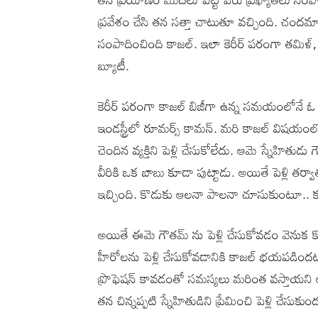
ప్రవేశం చేసి తన సత్తా చాటుతూ వచ్చింది. చ
సంపాదించింది కాజల్. ఇలా కెరీర్ పరంగా తమిళ్
బ్యూటీ.
కెరీర్ పరంగా కాజల్ బిజీగా ఉన్న సమయంలోనే ఓ స
ఇండస్ట్రీలో రూమర్స్ కామన్. మరి కాజల్ విషయంలో
చెందిన వ్యక్తిని పెళ్లి చేసుకోలేదు. ఆమె స్నేహితుడు 
వీరికి ఒక బాబు కూడా పుట్టాడు. అయితే పెళ్లి తర్
ఇచ్చింది. కొడుకు ఆలనా పాలనా చూసుకుంటూ.. కుట
అయితే ఈమె గౌతమ్ ను పెళ్లి చేసుకోవడం వెనుక కొ
హీరోలను పెళ్లి చేసుకోవడానికి కాజల్ భయపడిందట
ప్రొఫెషన్ కావడంతో సమస్యలు మరింత వస్తాయని ఆ
తన చిన్నప్పటి స్నేహితుడిని ప్రేమించి పెళ్లి చేసుక