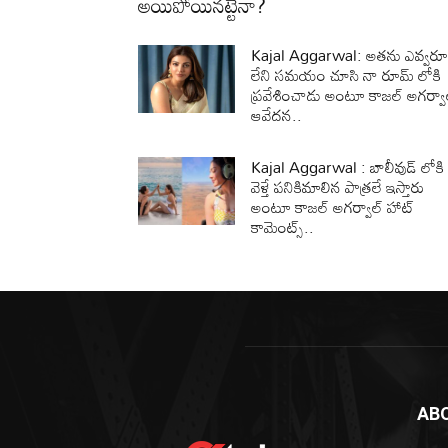
అయిపోయినట్టేనా?
Kajal Aggarwal: అతను ఎవ్వర
లేని సమయం చూసి నా రూమ్ లోకి
ప్రవేశించాడు అంటూ కాజల్ అగర్వా
ఆవేదన..
Kajal Aggarwal : బాలీవుడ్ లోకి
వెళ్తే పనికిమాలిన పాత్రలే ఇస్తారు
అంటూ కాజల్ అగర్వాల్ హాట్
కామెంట్స్..
AB