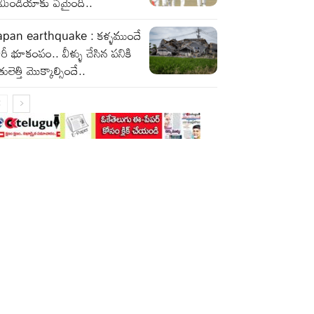
ీమిండియాకు ఏమైంది..
apan earthquake : కళ్ళముందే
రీ భూకంపం.. వీళ్ళు చేసిన పనికి
తులెత్తి మొక్కాల్సిందే..