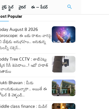
లైఫ్ స్టైల్
వైరల్
ఈ – పేపర్
ost Popular
oday August 8 2026
oroscope: ఈ ఐదు రాశుల వారిపై
ి దేవుడు అనుగ్రహం.. అనుకున్న
ులన్నీ సక్సెస్..
oddy Tree CCTV : తాటిచెట్లు
్కిన సీసీ కెమెరాలు..! ఇదో హఠాత్
రిణామం
ukti Bhavan : మీరు
ావాలనుకుంటున్నారా.. అయితే ఈ
టల్ కి వెళ్ళండి..
iddle class finance : మిడిల్