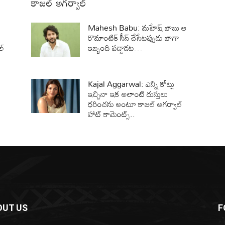
కాజల్ అగర్వాల్
ూ
Mahesh Babu: మహేష్ బాబు ఆ
రొమాంటిక్ సీన్ చేసేటప్పుడు బాగా
ల్
ఇబ్బంది పడ్డాడట…
Kajal Aggarwal: ఎన్ని కోట్లు
ఇచ్చినా ఇక అలాంటి దుస్తులు
ధరించను అంటూ కాజల్ అగర్వాల్
హాట్ కామెంట్స్..
OUT US
F