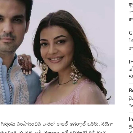
క్
కా
క
G
నీ
క
I
జ్
దర
B
వ
మా
I
ా గుర్తింపు సంపాదించిన వారిలో కాజల్ అగర్వాల్ ఒకరు. నటిగా
టీ
ించింది ఈ నటి. లక్ష్మీ కళ్యాణం అనే సినిమాతో సినీ రంగ