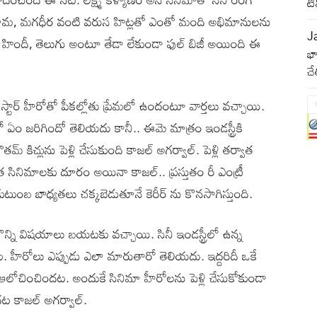
ట
ందమామ, మగధీర వంటి వరుస హిట్లతో ఎంతో మంది అభిమానులను
J
, హిందీ, తెలుగు అంటూ తేడా లేకుండా ఫుల్ బిజీ అయింది ఈ
భా
చే
్టార్ హీరోతో పీకల్లోతు ప్రేమలో ఉందంటూ వార్తలు వచ్చాయి.
 ఏం జరిగిందో తెలియదు కానీ.. ఈమె మాత్రం ఇండస్ట్రీకి
గౌతమ్ కిచ్లును పెళ్లి చేసుకుంది కాజల్ అగర్వాల్. పెళ్లి తర్వాత
వాత సినిమాలకు దూరం అయినా కాజల్.. ప్రస్తుతం రీ ఎంట్రీ
ుంబ బాధ్యతలు చక్కబెడుతూనే కెరీర్ ను కొనసాగిస్తుంది.
న్ని విషయాలు బయటకు వచ్చాయి. సినీ ఇండస్ట్రీలో ఉన్న
. హీరోలు ఎప్పుడు ఎలా మారుతారో తెలియదు. ఇద్దరిదీ ఒకే
లోచించిందట. అందుకే సినిమా హీరోలను పెళ్లి చేసుకోకుండా
ుందట కాజల్ అగర్వాల్.