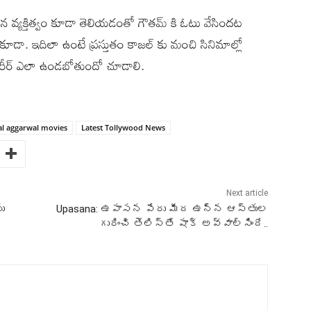
 తన వ్యక్తిత్వం కూడా తెలియడంతో గౌతమ్ కి ఓటు వేసిందట
డా. ఇదిలా ఉంటే ప్రస్తుతం కాజల్ కు మంచి సినిమాల్లో
కెరీర్ ఎలా ఉండబోతుందో చూడాలి.
al aggarwal movies
Latest Tollywood News
Next article
ు
Upasana: ఉపాసన పేరు మీద ఉన్న ఆస్తుల
గురించి తెలిస్తే షాక్ అవ్వాల్సిందే..