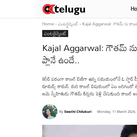
H
Home
ఎంటర్టైన్మెంట్
Kajal Aggarwal: గౌతమ్ ను కాజల్ పె
ఎంటర్టైన్మెంట్
Kajal Aggarwal: గౌతమ్ ను కా
ప్లానే ఉందే..
కెరీర్ పరంగా కాజల్ బిజీగా ఉన్న సమయంలోనే ఓ స్టార్ హీ
రూమర్స్ కామన్. మరి కాజల్ విషయంలో ఏం జరిగిందో తెలియదు
ఆమె స్నేహితుడు గౌతమ్ కిచ్లును పెళ్లి చేసుకుంది కాజల్ అ
By
Swathi Chilukuri
Monday, 11 March 2024,