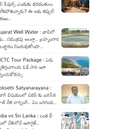
లాస్ పీపుల్స్ ఎందుకు ధనవంతులు
లేకపోతున్నారు? ఈ ఆరు తప్పులే
ారణం..
ujarat Well Water : బావిలో
రు.. సముద్రపు అలల్లా.. బ్రహ్మంగారి
ాలజ్ఞానం నిజమవుతోందా..
RCTC Tour Package : ఏడు
యోతిర్లింగాలను ఓకే సారి ఇలా
్శించుకోవచ్చు
olisetti Satyanarayana :
ైజాగ్ విషయంలో పవన్ కు జనసేన
జీ నేత వార్నింగ్.. ఏం జరిగింది..
ndia vs Sri Lanka : లంక బీ
ంలో చేతిలోనే ఇలాగైతే..