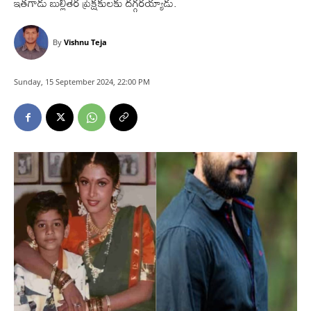
ఇతగాడు బుల్లితెర ప్రేక్షకులకు దగ్గరయ్యాడు.
By
Vishnu Teja
Sunday, 15 September 2024, 22:00 PM