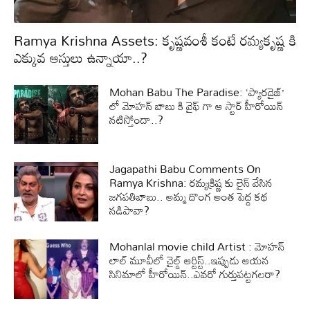
Ramya Krishna Assets: కృష్ణవంశీ కంటే రమ్యకృష్ణ కి
ఎక్కువ ఆస్తులు ఉన్నాయా..?
Mohan Babu The Paradise: ‘ప్యారడైజ్’
లో మోహన్ బాబు కి వైఫ్ గా ఆ స్టార్ హీరోయిన్
నటిస్తోందా..?
Jagapathi Babu Comments On
Ramya Krishna: రమ్యక్రిష్ణ కు లైన్ వేసిన
జగపతిబాబు.. అమ్మ దొంగ అంత పెద్ద కథ
నడిపావా?
Mohanlal movie child Artist : మోహన్
లాల్ మూవీలో చైల్డ్ ఆర్టిస్ట్..ఇప్పుడు ఆయన
సినిమాలో హీరోయిన్..ఎవరో గుర్తుపట్టగలరా?