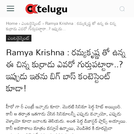
Home
ఎంటర్టైన్మెంట్
Ramya Krishna : రమ్యకృష్ణ తో ఉన్న ఈ చిన్న
కుర్రాడు ఎవరో గుర్తుపట్టారా..? ఇప్పుడు...
ఎంటర్టైన్మెంట్
Ramya Krishna : రమ్యకృష్ణ తో ఉన్న
ఈ చిన్న కుర్రాడు ఎవరో గుర్తుపట్టారా..?
ఇప్పుడు ఇతను బిగ్ బాస్ కంటెస్టెంట్
కూడా!
హీరో గా రీ ఎంట్రీ ఇచ్చాడు కూడా. మొదటి సినిమా పెద్ద హిట్ అయ్యింది.
కానీ ఆ తర్వాత ఇతగాడు చేసిన సినిమాలన్నీ ఎప్పుడు వచ్చాయో, ఎప్పుడు
వెళ్ళాయో కూడా జనాలకు తెలియదు. అంత పెద్ద డిజాస్టర్ ఫ్లాప్స్ అయ్యాయి.
కానీ అవకాశాలు మాత్రం వస్తూనే ఉన్నాయి, వెండితెర కి దూరమైనా