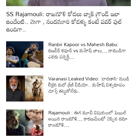
SS Rajamouli: రాజమౌళి కోడలు బ్యాక్ గ్రౌండ్ ఇలా
ఉందేంటి.. మెగా , నందమూరి కోడళ్ళు కంటే పవర్ ఫుల్
ఉందిగా..
Ranbir Kapoor vs Mahesh Babu:
రణబీర్ కపూర్ vs మహేష్ బాబు… రాముడిగా
ఎవరు పర్ఫెక్ట్…
Varanasi Leaked Video: ‘వారణాసి’ నుండి
లీకైన మరో క్రేజీ వీడియో.. మహేష్ విశ్వరూపం
చూస్తే తట్టుకోలేరు..
Rajamouli : ఈగ మూవీ విషయంలో ఫెయిల్
అయిన రాజమౌళి… కారణమేంటో చెప్పిన రమా
రాజమౌళి…