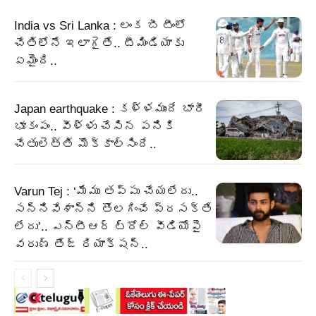
India vs Sri Lanka : లంక బీ టీంలో
చేతిలోనే ఇలాగైతే.. టీమిండియాకు
ఏమైంది..
Japan earthquake : కళ్ళముందే భారీ
భూకంపం.. వీళ్ళు చేసిన పనికి
చేతులెత్తి మొక్కాల్సిందే..
Varun Tej : ‘మేము తప్పు చేయలేదు..
సన్నివేశాన్ని తొలగించే ప్రసక్తే
లేదు’.. ఎన్టీఆర్ ట్రోల్ వీడియోపై
వరుణ్ తేజ్ రియాక్షన్..