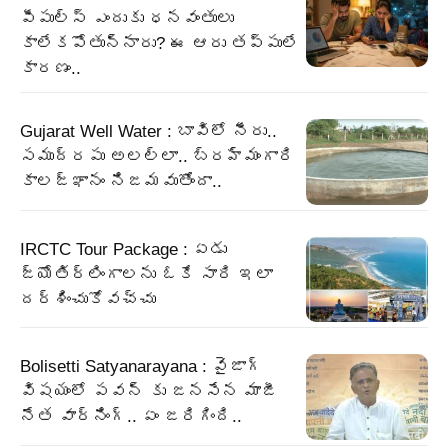
పీపుల్స్ ఎందుకు ధనవంతులు
కాలేకపోతున్నారు? ఈ ఆరు తప్పులే
కారణం..
Gujarat Well Water : బావిలో నీరు..
సముద్రపు అలల్లా.. బ్రహ్మంగారి
కాలజ్ఞానం నిజమవుతోందా..
IRCTC Tour Package : ఏడు
జ్యోతిర్లింగాలను ఓకే సారి ఇలా
దర్శించుకోవచ్చు
Bolisetti Satyanarayana : వైజాగ్
విషయంలో పవన్ కు జనసేన మాజీ
నేత వార్నింగ్.. ఏం జరిగింది..