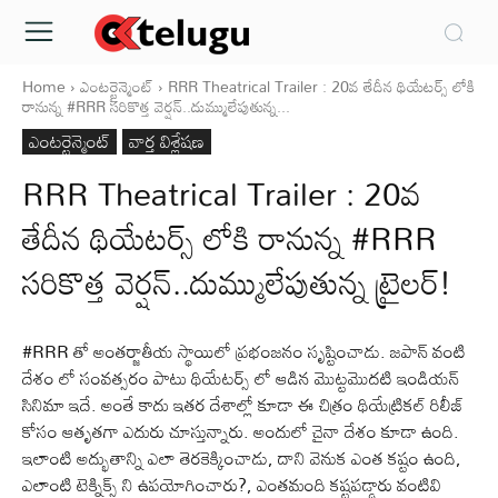
Home
ఎంటర్టైన్మెంట్
RRR Theatrical Trailer : 20వ తేదీన థియేటర్స్ లోకి
రానున్న #RRR సరికొత్త వెర్షన్..దుమ్ములేపుతున్న...
ఎంటర్టైన్మెంట్
వార్త విశ్లేషణ
RRR Theatrical Trailer : 20వ
తేదీన థియేటర్స్ లోకి రానున్న #RRR
సరికొత్త వెర్షన్..దుమ్ములేపుతున్న ట్రైలర్!
#RRR తో అంతర్జాతీయ స్థాయిలో ప్రభంజనం సృష్టించాడు. జపాన్ వంటి
దేశం లో సంవత్సరం పాటు థియేటర్స్ లో ఆడిన మొట్టమొదటి ఇండియన్
సినిమా ఇదే. అంతే కాదు ఇతర దేశాల్లో కూడా ఈ చిత్రం థియేట్రికల్ రిలీజ్
కోసం ఆతృతగా ఎదురు చూస్తున్నారు. అందులో చైనా దేశం కూడా ఉంది.
ఇలాంటి అద్భుతాన్ని ఎలా తెరకెక్కించాడు, దాని వెనుక ఎంత కష్టం ఉంది,
ఎలాంటి టెక్నిక్స్ ని ఉపయోగించారు?, ఎంతమంది కష్టపడ్డారు వంటివి