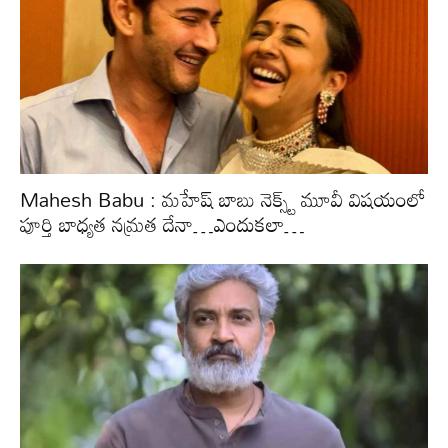
Mahesh Babu : మహేష్ బాబు నెక్స్ట్ మూవీ విషయంలో
పూర్తి బాధ్యత నమ్రత దేనా…ఎందుకలా…