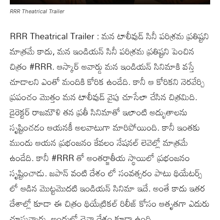
RRR Theatrical Trailer
RRR Theatrical Trailer : మన టాలీవుడ్ సినీ పరిశ్రమ ప్రతిష్టని
మాత్రమే కాదు, మన ఇండియన్ సినీ పరిశ్రమ ప్రతిష్టని పెంచిన
చిత్రం #RRR. ఆస్కార్ అవార్డు మన ఇండియన్ సినిమాకి వస్తే
చూడాలని ఎంతో మందికి కోరిక ఉండేది. కానీ ఆ కోరికని నెరవేర్చి
ప్రపంచం మొత్తం మన టాలీవుడ్ వైపు చూసేలా చేసిన చిత్రమిది.
డైరెక్టర్ రాజమౌళి తన ప్రతీ సినిమాతో ఇలాంటి అద్భుతాలను
సృష్టించడం ఆయనకీ అలవాటుగా మారిపోయింది. కానీ ఇంతకు
ముందు ఆయన ప్రభంజనం కేవలం నేషనల్ లెవెల్లో మాత్రమే
ఉండేది. కానీ #RRR తో అంతర్జాతీయ స్థాయిలో ప్రభంజనం
సృష్టించాడు. జపాన్ వంటి దేశం లో సంవత్సరం పాటు థియేటర్స్
లో ఆడిన మొట్టమొదటి ఇండియన్ సినిమా ఇదే. అంతే కాదు ఇతర
దేశాల్లో కూడా ఈ చిత్రం థియేట్రికల్ రిలీజ్ కోసం ఆతృతగా ఎదురు
చూస్తున్నారు. అందులో చైనా దేశం కూడా ఉంది.