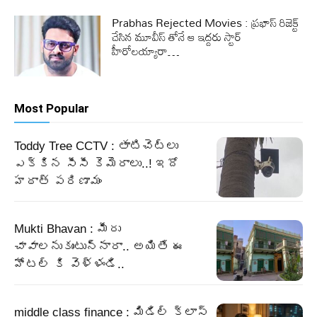
Prabhas Rejected Movies : ప్రభాస్ రిజెక్ట్
చేసిన మూవీస్ తోనే ఆ ఇద్దరు స్టార్
హీరోలయ్యారా…
Most Popular
Toddy Tree CCTV : తాటిచెట్లు
ఎక్కిన సీసీ కెమెరాలు..! ఇదో
హఠాత్ పరిణామం
Mukti Bhavan : మీరు
చావాలనుకుంటున్నారా.. అయితే ఈ
హోటల్ కి వెళ్ళండి..
middle class finance : మిడిల్ క్లాస్