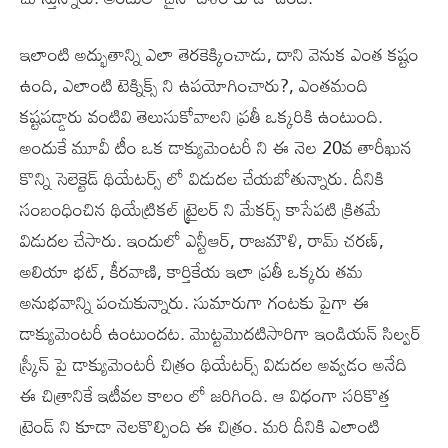
ఇలాంటి అద్భుతాన్ని ఎలా తెరకెక్కించాడు, దాని వెనుక ఎంత కష్టం
ఉంది, ఎలాంటి టెక్నిక్స్ ని ఉపయోగించారు?, ఎంతమంది
కష్టపడ్డారు వంటివి తెలుసుకోవాలని ప్రతీ ఒక్కరికి ఉంటుంది.
అందుకే మూవీ టీం ఒక డాక్యుమెంటరీ ని ఈ నెల 20వ తారీఖున
కొన్ని సెలెక్టెడ్ థియేటర్స్ లో విడుదల చేయబోతున్నారు. దీనికి
సంబంధించిన థియేట్రికల్ ట్రైలర్ ని మేకర్స్ కాసేపటి క్రితమే
విడుదల చేసారు. ఇందులో ఎన్టీఆర్, రాజమౌళి, రామ్ చరణ్,
అలియా భట్, కీరవాణి, కార్తికేయ ఇలా ప్రతీ ఒక్కరు తమ
అనుభవాన్ని పంచుకున్నారు. సుమారుగా గంటకు పైగా ఈ
డాక్యుమెంటరీ ఉంటుందట. మొట్టమొదటిసారిగా ఇండియన్ సిల్వర్
స్క్రీన్ పై డాక్యుమెంటరీ చిత్రం థియేటర్స్ విడుదల అవ్వడం అనేది
ఈ చిత్రానికే ఇటీవల కాలం లో జరిగింది. ఆ విధంగా సరికొత్త
ట్రెండ్ ని కూడా నెలకొల్పింది ఈ చిత్రం. మరి దీనికి ఎలాంటి