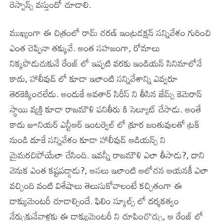
రెస్పాన్స్ వస్తుందో చూడాలి.
ముఖ్యంగా ఈ చిత్రంలో రామ్ చరణ్ ఇంట్రడక్షన్ సన్నివేశం గురించి
ఎంత చెప్పినా తక్కువే. అంత సహజంగా, రోమాలు
నిక్కపొడుచుకునే రేంజ్ లో ఇప్పటి వరకు ఇండియన్ సినిమాలోనే
కాదు, హాలీవుడ్ లో కూడా ఇలాంటి సన్నివేశాన్ని ఎవ్వరూ
తెరకెక్కించలేదు. అందుకే అవతార్ సిరీస్ ని తీసిన జేమ్స్ కెమెరాన్
స్థాయి వ్యక్తి కూడా రాజమౌళి పనితీరు కి సెల్యూట్ చేసాడు. అంతే
కాదు జూనియర్ ఎన్టీఆర్ ఇంటర్వెల్ లో క్రూర జంతువులతో ట్రక్
నుండి దూకే సన్నివేశం కూడా హాలీవుడ్ ఆడియన్స్ ని
మైమరచిపోయేలా చేసింది. ఇవన్నీ రాజమౌళి ఎలా తీసాడు?, దాని
వెనుక ఎంత కష్టపడ్డాడు?, అసలు ఇలాంటి ఆలోచన ఆయనకీ ఎలా
వచ్చింది వంటి విశేషాలు తెలుసుకోవాలంటే కచ్చితంగా ఈ
డాక్యుమెంటరీ చూడాల్సిందే. ఫిలిం స్కూల్స్ లో దర్శకత్వం
నేర్చుకునేవాళ్లకు ఈ డాక్యుమెంటరీ ని చూపించొచ్చు, ఆ రేంజ్ లో