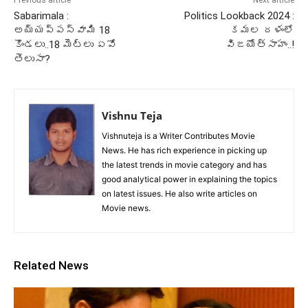
Previous article
Next article
Sabarimala :
Politics Lookback 2024 :
అయ్యప్పస్వామి 18
కమల దళంలో
కొండలు..18 మెట్లు ఏవో
విజయోత్సాహం..!
తెలుసా?
Vishnu Teja
Vishnuteja is a Writer Contributes Movie
News. He has rich experience in picking up
the latest trends in movie category and has
good analytical power in explaining the topics
on latest issues. He also write articles on
Movie news.
Related News