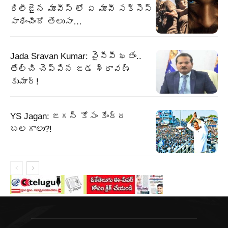
రిలీజైన మూవీస్ లో ఏ మూవీ సక్సెస్
సాధించిందో తెలుసా…
Jada Sravan Kumar: వైసీపీ ఖతం..
తేల్చి చెప్పిన జడ శ్రావణ్
కుమార్!
YS Jagan: జగన్ కోసం కేంద్ర
బలగాలు?!