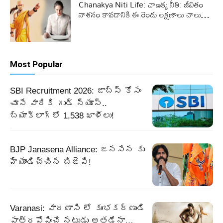
Chanakya Niti Life: చాణక్య నీతి: జీవితం
నాశనం కావడానికి ఈ రెండు లక్షణాలు చాలు…
Most Popular
SBI Recruitment 2026: జాబ్స్‌ కోసం
చూసే వారికి గుడ్‌ న్యూస్‌..
బ్యాక్‌లాగ్‌లో 1,538 ఖాళీలు!
BJP Janasena Alliance: జనసేన కు
హ్యాండిచ్చిన బిజెపి!
Varanasi: వారణాసి లో కుంభకర్ణుడి
పాత్రపోషించే నటుడు అతడేనా…