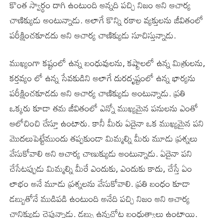
కొంత స్వార్థం దాగి ఉంటుంది అన్నది పచ్చి నిజం అని ఆచార్య
చాణిక్యుడు అంటున్నాడు. అలాగే కొన్ని రకాల వ్యక్తులను జీవితంలో
పరీక్షించకూడదు అని ఆచార్య చాణిక్యుడు సూచిస్తున్నాడు.
ముఖ్యంగా కష్టంలో ఉన్న బంధువులను, కష్టాలలో ఉన్న మిత్రులను,
కర్తవ్యం లో ఉన్న సేవకుడిని అలాగే దురదృష్టంలో ఉన్న భార్యను
పరీక్షించకూడదు అని ఆచార్య చాణిక్యుడు అంటున్నాడు. ప్రతి
ఒక్కరు కూడా తమ జీవితంలో ఎన్నో ముఖ్యమైన పనులను ఎంతో
ఆలోచించి చేస్తూ ఉంటారు. కానీ మీరు ఏదైనా ఒక ముఖ్యమైన పని
మొదలుపెట్టేముందు తప్పకుండా మిమ్మల్ని మీరు మూడు ప్రశ్నలు
వేసుకోవాలి అని ఆచార్య చాణుక్యుడు అంటున్నాడు. ఏదైనా పని
చేసేటప్పుడు మిమ్మల్ని మీరే ఎందుకు, ఎందుకు కాదు, చేస్తే ఏం
లాభం అనే మూడు ప్రశ్నలను వేసుకోవాలి. ప్రతి బంధం కూడా
డబ్బుతోనే ముడిపడి ఉంటుంది అనేది పచ్చి నిజం అని ఆచార్య
చానిక్యుడు చెప్తున్నాడు. డబ్బు ఉన్నచోట బంధుత్వాలు ఉంటాయి.