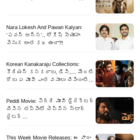
Nara Lokesh And Pawan Kalyan:
‘పవన్ అన్న’.. లోకేష్ వ్యూహం
వెనుక అంత కథ ఉందా?!
Korean Kanakaraju Collections:
కొరియన్ కనకరాజు, డిసి,… మొదటి
రోజు ఏ మూవీ ఎంత వసూలు చేసిందంటే…
Peddi Movie: పెద్ది మూవీ డైరెక్టర్
చేసిన తప్పేంటో చెప్పిన స్టార్
రైటర్…
This Week Movie Releases: ఈ వారం