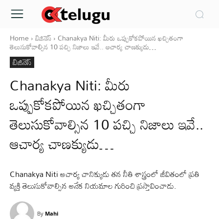
Home
బిజినెస్
Chanakya Niti: మీరు ఒప్పుకోకపోయిన ఖచ్చితంగా
తెలుసుకోవాల్సిన 10 పచ్చి నిజాలు ఇవే.. ఆచార్య చాణక్యుడు…
బిజినెస్
Chanakya Niti: మీరు
ఒప్పుకోకపోయిన ఖచ్చితంగా
తెలుసుకోవాల్సిన 10 పచ్చి నిజాలు ఇవే..
ఆచార్య చాణక్యుడు…
Chanakya Niti ఆచార్య చానిక్యుడు తన నీతి శాస్త్రంలో జీవితంలో ప్రతి
వ్యక్తి తెలుసుకోవాల్సిన అనేక నియమాల గురించి ప్రస్తావించాడు.
By
Mahi