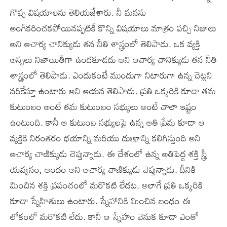
గొప్ప విషయాలను తెలియజేశారు. నీ మనసు
అంగీకరించకపోయినప్పటికీ కొన్ని విషయాలు మాత్రం పచ్చి నిజాలు
అని ఆచార్య చానిక్యుడు తన నీతి శాస్త్రంలో తెలిపాడు. ఒక వ్యక్తి
అస్సలు నిజాయితీగా ఉండకూడదు అని ఆచార్య చానిక్యుడు తన నీతి
శాస్త్రంలో తెలిపాడు. ఎందుకంటే ముందుగా నిటారుగా ఉన్న చెట్లని
నరికేస్తూ ఉంటారు అని ఆయన తెలిపాడు. ప్రతి ఒక్కరికి కూడా తమ
కుటుంబం అంటే తమ కుటుంబం సభ్యులు అంటే చాలా ఇష్టం
ఉంటుంది. కానీ ఆ కుటుంబ సభ్యులపై ఉన్న అతి ప్రేమ కూడా ఆ
వ్యక్తికి నిరంతరం భయాన్ని మరియు దుఃఖాన్ని కలిగిస్తుంది అని
ఆచార్య చాణిక్యుడు చెప్తున్నాడు. ఈ దేశంలో ఉన్న అతిపెద్ద శక్తి స్త్రీ
యవ్వనం, అందం అని ఆచార్య చాణిక్యుడు చెప్తున్నాడు. దీనికి
మించిన శక్తి ప్రపంచంలో మరొకటి లేదట. అలాగే ప్రతి ఒక్కరికి
కూడా స్నేహితులు ఉంటారు. స్నేహానికి మించిన బంధం ఈ
లోకంలో మరొకటి లేదు. కానీ ఆ స్నేహం వెనుక కూడా ఎంతో