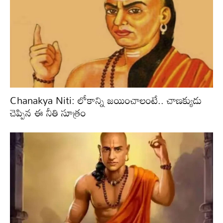
Chanakya Niti: లోకాన్ని జయించాలంటే.. చాణక్యుడు
చెప్పిన ఈ నీతి సూత్రం