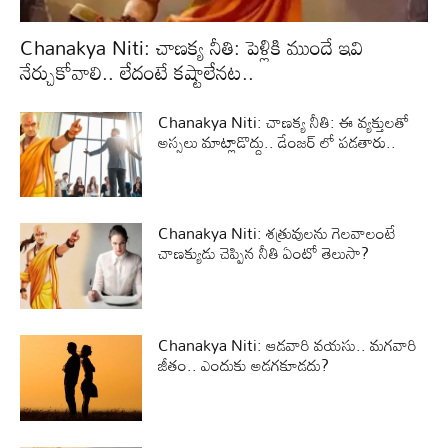
Chanakya Niti: చాణక్య నీతి: పెళ్లికి ముందే ఇవి
నేర్చుకోవాలి.. లేదంటే కష్టాలేనట..
Chanakya Niti: చాణక్య నీతి: ఈ వ్యక్తులతో
అస్సలు మాట్లాడొద్దు.. డేంజర్ లో పడతారు..
Chanakya Niti: శత్రువులను గెలవాలంటే
చాణక్యుడు చెప్పిన నీతి ఏంటో తెలుసా?
Chanakya Niti: ఆడవారి వయసు.. మగవారి
జీతం.. ఎందుకు అడగకూడదు?