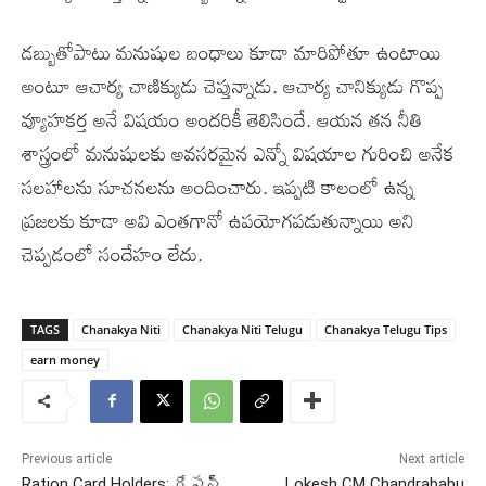
డబ్బుతోపాటు మనుషుల బంధాలు కూడా మారిపోతూ ఉంటాయి
అంటూ ఆచార్య చాణిక్యుడు చెప్తున్నాడు. ఆచార్య చానిక్యుడు గొప్ప
వ్యూహకర్త అనే విషయం అందరికీ తెలిసిందే. ఆయన తన నీతి
శాస్త్రంలో మనుషులకు అవసరమైన ఎన్నో విషయాల గురించి అనేక
సలహాలను సూచనలను అందించారు. ఇప్పటి కాలంలో ఉన్న
ప్రజలకు కూడా అవి ఎంతగానో ఉపయోగపడుతున్నాయి అని
చెప్పడంలో సందేహం లేదు.
TAGS
Chanakya Niti
Chanakya Niti Telugu
Chanakya Telugu Tips
earn money
Previous article
Next article
Ration Card Holders: రేషన్
Lokesh CM Chandrababu