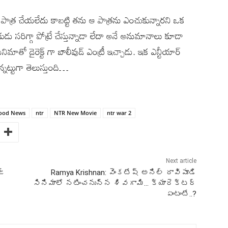
ాత్ర చేయలేదు కాబట్టి తను ఆ పాత్రను ఎంచుకున్నారని ఒక
డు సరిగ్గా పోట్రే చేస్తున్నాడా లేదా అనే అనుమానాలు కూడా
నిమాతో డైరెక్ట్ గా బాలీవుడ్ ఎంట్రీ ఇచ్చాడు. ఇక ఎన్టీయార్
్నట్టుగా తెలుస్తుంది…
wood News
ntr
NTR New Movie
ntr war 2
Next article
జ్
Ramya Krishnan: వెంకటేష్ అనిల్ రావిపూడి
సినిమాలో నటించనున్న శివగామి… క్యారెక్టర్
ఏంటంటే..?