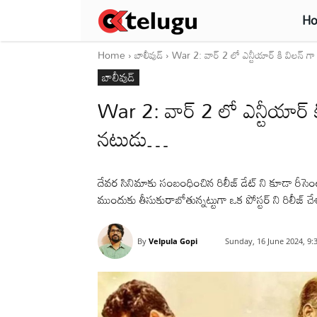
H
Home
బాలీవుడ్
War 2: వార్ 2 లో ఎన్టీయార్ కి విలన్ గా
బాలీవుడ్
War 2: వార్ 2 లో ఎన్టీయార్ క
నటుడు…
దేవర సినిమాకు సంబంధించిన రిలీజ్ డేట్ ని కూడా రీసెంట్
ముందుకు తీసుకురాబోతున్నట్టుగా ఒక పోస్టర్ ని రిలీజ్ చే
By
Velpula Gopi
Sunday, 16 June 2024, 9: