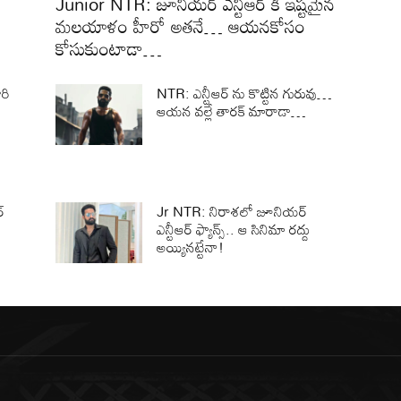
Junior NTR: జూనియర్ ఎన్టీఆర్ కి ఇష్టమైన
మలయాళం హీరో అతనే… ఆయనకోసం
కోసుకుంటాడా…
రి
NTR: ఎన్టీఆర్ ను కొట్టిన గురువు…
ఆయన వల్లే తారక్ మారాడా…
్
Jr NTR: నిరాశలో జూనియర్
ఎన్టీఆర్ ఫ్యాన్స్.. ఆ సినిమా రద్దు
అయ్యినట్టేనా!