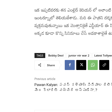
ఇక ఇప్పటివరకు తన ఎంటైర్ కెరియర్ లో అలాంటి ప
ఇంటర్వ్యూలో తెలియజేశాడు. మరి ఈ పాత్రని దర్శకు
వ్యక్తమవుతున్నాయి ఇక మొత్తానికైతే ఎన్టీయార్ ఈ సి
అక్కడ కూడా కొన్ని సినిమాలు చేసే అవకాశాలైతే ఉన
TAGS
Bobby Deol
junior ntr war 2
Latest Tolly
Share
Previous article
Pawan Kalyan: పవన్ కళ్యాణ్ సినిమాల రిలీ
మీద క్లారిటీ వచ్చేది అప్పుడేనా..?