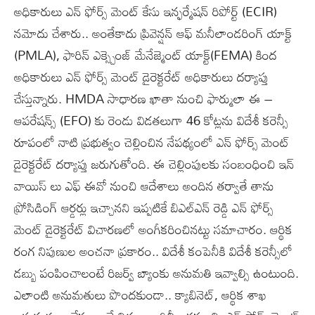
అధికారులు ఎన్ ఫోర్స్ మెంట్ కేసు ఇన్ఫర్మేషన్ రిపోర్ట్ (ECIR)
నమోదు చేశారు.. అంతేకాదు ప్రివెన్షన్ ఆఫ్ మనీలాండరింగ్ యాక్ట్
(PMLA), ఫారిన్ ఎక్స్చెంజ్ మేనేజ్మెంట్ యాక్ట్(FEMA) కింద
అధికారులు ఎన్ ఫోర్స్ మెంట్ డైరెక్టరేట్ అధికారులు దర్యాప్తు
చేస్తున్నారు. HMDA సాధారణ ఖాతా నుంచి ఫార్ములా ఈ –
ఆపరేషన్స్ (EFO) కు రెండు విడతలుగా 46 కోట్లను విదేశీ కరెన్సీ
రూపంలో నాటి ప్రభుత్వం చెల్లించిన నేపథ్యంలో ఎన్ ఫోర్స్ మెంట్
డైరెక్టరేట్ దర్యాప్తు జరుగుతోంది. ఈ చెల్లింపులకు సంబంధించి ఇన్
వాయిస్ లు ఎఫ్ ఈవో నుంచి ఆదేశాలు అందిన తర్వాతే తాను
ప్రోసిడింగ్ ఆర్డర్లు ఇచ్చానని ఇప్పటికే బిఎల్ఎన్ రెడ్డి ఎన్ ఫోర్స్
మెంట్ డైరెక్టరేట్ విచారణలో అంగీకరించినట్టు సమాచారం. ఆర్థిక
రంగ నిపుణుల అంచనా ప్రకారం.. విదేశీ కంపెనీకి విదేశీ కరెన్సీలో
డబ్బు పంపించాలంటే రిజర్వ్ బ్యాంకు అనుమతి ఇవ్వాల్సి ఉంటుంది.
ఎలాంటి అనుమతులు పొందకుండా.. క్యాబినెట్, ఆర్థిక శాఖ