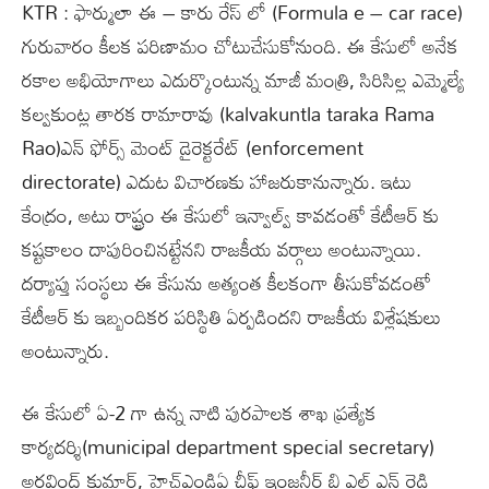
KTR : ఫార్ములా ఈ – కారు రేస్ లో (Formula e – car race)
గురువారం కీలక పరిణామం చోటుచేసుకోనుంది. ఈ కేసులో అనేక
రకాల అభియోగాలు ఎదుర్కొంటున్న మాజీ మంత్రి, సిరిసిల్ల ఎమ్మెల్యే
కల్వకుంట్ల తారక రామారావు (kalvakuntla taraka Rama
Rao)ఎన్ ఫోర్స్ మెంట్ డైరెక్టరేట్ (enforcement
directorate) ఎదుట విచారణకు హాజరుకానున్నారు. ఇటు
కేంద్రం, అటు రాష్ట్రం ఈ కేసులో ఇన్వాల్వ్ కావడంతో కేటీఆర్ కు
కష్టకాలం దాపురించినట్టేనని రాజకీయ వర్గాలు అంటున్నాయి.
దర్యాప్తు సంస్థలు ఈ కేసును అత్యంత కీలకంగా తీసుకోవడంతో
కేటీఆర్ కు ఇబ్బందికర పరిస్థితి ఏర్పడిందని రాజకీయ విశ్లేషకులు
అంటున్నారు.
ఈ కేసులో ఏ-2 గా ఉన్న నాటి పురపాలక శాఖ ప్రత్యేక
కార్యదర్శి(municipal department special secretary)
అరవింద్ కుమార్, హెచ్ఎండిఏ చీఫ్ ఇంజనీర్ బి ఎల్ ఎన్ రెడ్డి