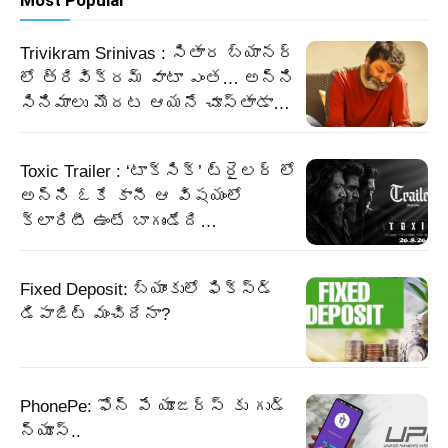
Most Popular
Trivikram Srinivas : సితార బ్యానర్
లో త్రివిక్రమ్ వాటా ఎంత… అన్ని
సినిమాలు మొదట ఆయనే చూస్తాడా…
Toxic Trailer : ‘టాక్సిక్’ ట్రైలర్ లో
అన్ని ఓకే కానీ ఆ విషయంలో
క్లారిటీ ఉంటే బాగుండేది…
Fixed Deposit: బ్యాంకులో ఫిక్స్డ్
డిపాజిట్ మంచిదేనా?
PhonePe: ఫోన్ పే యూజర్స్ కు గుడ్
న్యూస్..