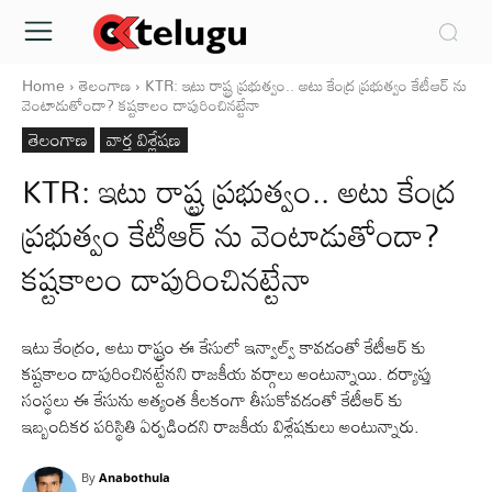
Home
తెలంగాణ
KTR: ఇటు రాష్ట్ర ప్రభుత్వం.. అటు కేంద్ర ప్రభుత్వం కేటీఆర్ ను
వెంటాడుతోందా? కష్టకాలం దాపురించినట్టేనా
తెలంగాణ
వార్త విశ్లేషణ
KTR: ఇటు రాష్ట్ర ప్రభుత్వం.. అటు కేంద్ర
ప్రభుత్వం కేటీఆర్ ను వెంటాడుతోందా?
కష్టకాలం దాపురించినట్టేనా
ఇటు కేంద్రం, అటు రాష్ట్రం ఈ కేసులో ఇన్వాల్వ్ కావడంతో కేటీఆర్ కు
కష్టకాలం దాపురించినట్టేనని రాజకీయ వర్గాలు అంటున్నాయి. దర్యాప్తు
సంస్థలు ఈ కేసును అత్యంత కీలకంగా తీసుకోవడంతో కేటీఆర్ కు
ఇబ్బందికర పరిస్థితి ఏర్పడిందని రాజకీయ విశ్లేషకులు అంటున్నారు.
By
Anabothula