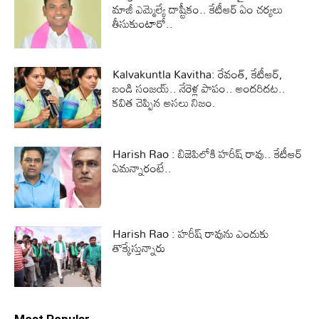
మాజీ ఎమ్మెల్యే దాష్టీకం.. కేటీఆర్ ఏం చర్యలు
తీసుకుంటారో..
Kalvakuntla Kavitha: రేవంత్, కేటీఆర్,
బండి సంజయ్.. నేరెళ్ల పాపం.. అందరిదట..
కవిత చెప్పిన అసలు నిజం.
Harish Rao : బిజెపిలోకి హరీష్ రావు.. కేటీఆర్
ఏమన్నారంటే..
Harish Rao : హరీష్ రావును ఎందుకు
తొక్కేస్తున్నారు