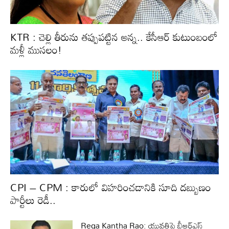
KTR : చెల్లి తీరును తప్పుపట్టిన అన్న.. కేసీఆర్‌ కుటుంబంలో
మళ్లీ ముసలం!
CPI – CPM : కారులో విహరించడానికి సూది దబ్బుణం
పార్టీలు రెడీ..
Rega Kantha Rao: యువతిపై బీఆర్ఎస్