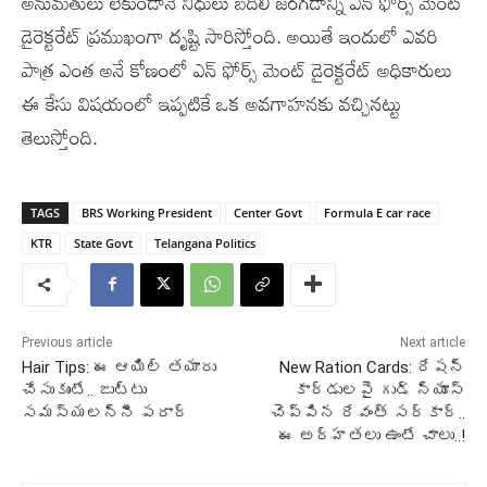
అనుమతులు లేకుండానే నిధులు బదిలీ జరగడాన్ని ఎన్ ఫోర్స్ మెంట్
డైరెక్టరేట్ ప్రముఖంగా దృష్టి సారిస్తోంది. అయితే ఇందులో ఎవరి
పాత్ర ఎంత అనే కోణంలో ఎన్ ఫోర్స్ మెంట్ డైరెక్టరేట్ అధికారులు
ఈ కేసు విషయంలో ఇప్పటికే ఒక అవగాహనకు వచ్చినట్టు
తెలుస్తోంది.
TAGS
BRS Working President
Center Govt
Formula E car race
KTR
State Govt
Telangana Politics
Previous article
Next article
Hair Tips: ఈ ఆయిల్ తయారు
New Ration Cards: రేషన్‌
చేసుకుంటే.. జుట్టు
కార్డులపై గుడ్‌ న్యూస్‌
సమస్యలన్నీ పరార్
చెప్పిన రేవంత్‌ సర్కార్‌..
ఈ అర్హతలు ఉంటే చాలు..!