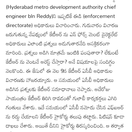
(Hyderabad metro development authority chief
engineer bln Reddy)ని ఇప్పటికే ఈడి (enforcement
directorate) అధికారులు విచారించారు. గురువారం విచారణ
జరుగుతున్న నేపథ్యంలో కేటీఆర్ ను ఎన్ ఫోర్స్ మెంట్ డైరెక్టరేట్
అధికారులు ఎలాంటి ప్రశ్నలు అడుగుతారనేది ఆసక్తికరంగా
మారింది. ప్రశ్నలు అడిగి మాత్రమే ఇంటికి పంపుతారా? లేకుంటే
కేటీఆర్ ను వెంటనే అరెస్ట్ చేస్తారా? అనే విషయాలపై సందిగ్ధం
నెలకొంది. ఈ కేసులో ఈ నెల 9న కేటీఆర్ ఏసీబీ అధికారుల
విచారణకు హాజరయ్యారు. ఆ సమయంలో ఏసీబీ అధికారులు
అడిగిన ప్రశ్నలకు కేటీఆర్ సమాధానాలు చెప్పారు. అదేరోజు
సాయంత్రం కేటీఆర్ తిరిగి రావడంతో గులాబీ కార్యకర్తలు ఎగిరి
గంతులు వేశారు. ఇదే సమయంలో ఏసీబీ నమోదు చేసిన ఎఫ్ఐఆర్
ను రద్దు చేయాలని కేటీఆర్ హైకోర్టు తలుపు తట్టారు. పిటిషన్ కూడా
దాఖలు చేశారు. అయితే దీనిని హైకోర్టు తిరస్కరించింది. ఆ తర్వాత