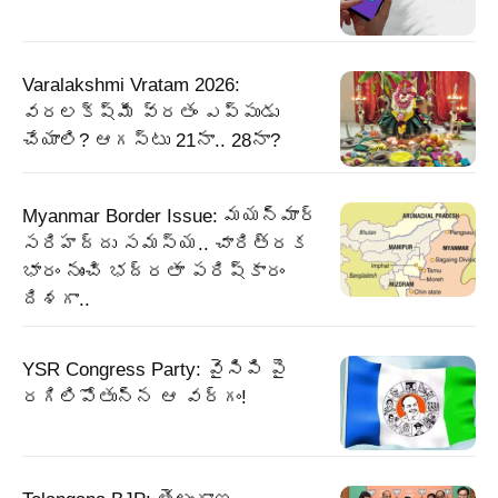
Varalakshmi Vratam 2026:
వరలక్ష్మీ వ్రతం ఎప్పుడు
చేయాలి? ఆగస్టు 21నా.. 28నా?
Myanmar Border Issue: మయన్మార్‌
సరిహద్దు సమస్య.. చారిత్రక
భారం నుంచి భద్రతా పరిష్కారం
దిశగా..
YSR Congress Party: వైసిపి పై
రగిలిపోతున్న ఆ వర్గం!