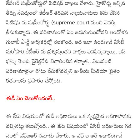
కేటీఆర్ సుప్రీంకోర్టులో పిటిషన్ దాఖలు చేశారు. హైకోర్టు ఇచ్చిన
తీర్పు నేపథ్యంలో కేటీఆర్ తరఫున న్యాయవాదులు తమ వేసిన
పిటిషన్ ను సుప్రీంకోర్టు (supreme court నుంచి వెనక్కి
తీసుకున్నారు. ఈ పరిణామంతో ఏం జరుగుతుందోనని ఆందోళన
గులాబీ పార్టీ కార్యకర్తల్లో నెలకొంది. ఇది ఇలా ఉండగానే ఏసీబీ
మరోసారి కేటీఆర్ ను ప్రశ్నిస్తుందని వార్తలు వినిపిస్తున్నాయి. ఎన్
ఫోర్స్ మెంట్ డైరెక్టరేట్ విచారించిన తర్వాత.. ఎటువంటి
పరిణామాలైనా చోటు చేసుకోవచ్చని జాతీయ మీడియా సైతం
కథనాలను ప్రసారం చేస్తోంది.
ఈడీ ఏం చెబుతోందంటే..
ఈ కేసు విషయంలో ఈడీ అధికారులు ఒక స్పష్టమైన అవగాహనకు
వచ్చినట్టు తెలుస్తోంది.. ఈ కేసు విషయంలో ఏసీబీ అధికారులు గత
నెలలో ఎఫ్ఐఆర్ నమోదు చేశారు. ఆ ఎఫ్ ఐ ఆర్ ఆధారంగానే