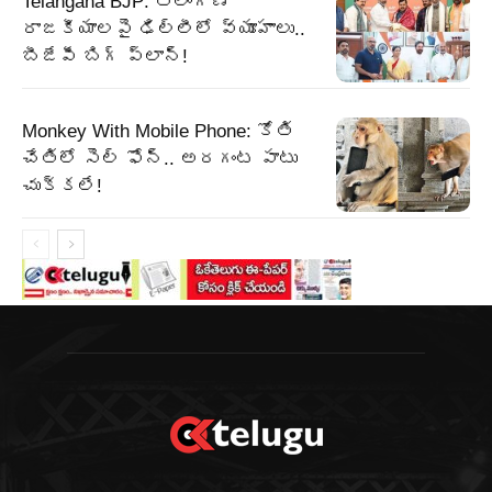
Telangana BJP: తెలంగాణ
రాజకీయాలపై ఢిల్లీలో వ్యూహాలు..
బీజేపీ బిగ్‌ ప్లాన్‌!
Monkey With Mobile Phone: కోతి
చేతిలో సెల్ ఫోన్.. అరగంట పాటు
చుక్కలే!