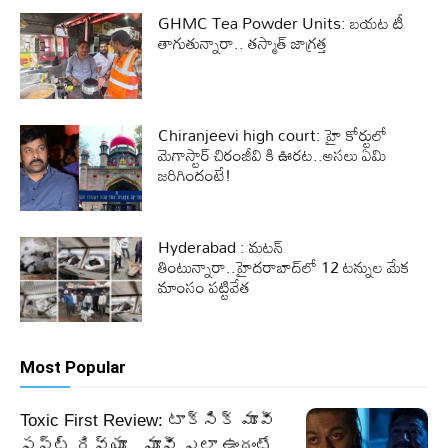
GHMC Tea Powder Units: బయట టీ
తాగుతున్నారా.. తస్మాత్ జాగ్రత్త
Chiranjeevi high court: హై కోర్టులో
మెగాస్టార్ చిరంజీవి కి ఊరట..అసలు ఏమి
జరిగిందంటే!
Hyderabad : మటన్
తింటున్నారా..హైదరాబాద్‎లో 12 టన్నుల మేక
మాంసం పట్టివేత
Most Popular
Toxic First Review: టాక్సిక్ మూవీ
ఫస్ట్ రివ్యూ…మూవీ ఎలా ఉందంటే…