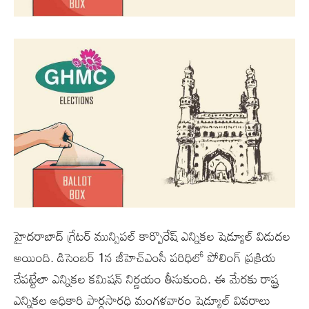
హైదరాబాద్ గ్రేటర్ మున్సిపల్ కార్పొరేష్ ఎన్నికల షెడ్యూల్ విడుదల
అయింది. డిసెంబర్ 1న జీహెచ్ఎంసీ పరిధిలో పోలింగ్ ప్రక్రియ
చేపట్టేలా ఎన్నికల కమిషన్ నిర్ణయం తీసుకుంది. ఈ మేరకు రాష్ట్ర
ఎన్నికల అధికారి పార్థసారధి మంగళవారం షెడ్యూల్ వివరాలు