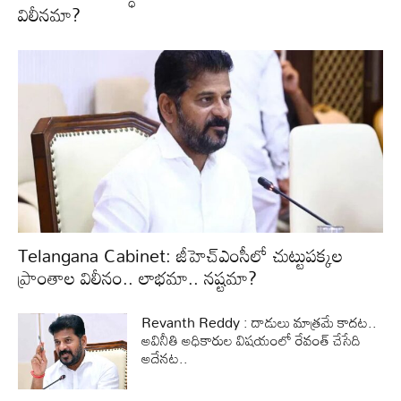
విలీనమా?
Telangana Cabinet: జీహెచ్‌ఎంసీలో చుట్టుపక్కల
ప్రాంతాల విలీనం.. లాభమా.. నష్టమా?
Revanth Reddy : దాడులు మాత్రమే కాదట..
అవినీతి అధికారుల విషయంలో రేవంత్ చేసేది
అదేనట..