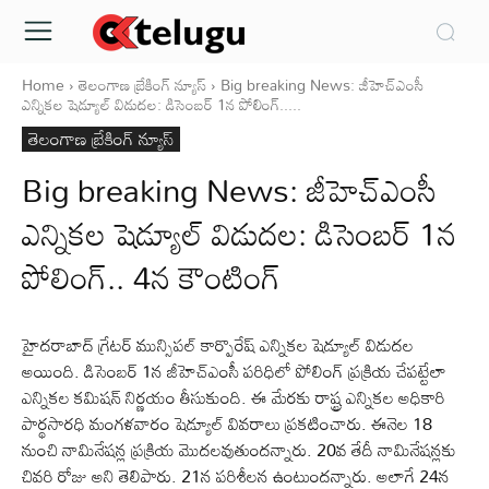
Home
తెలంగాణ బ్రేకింగ్ న్యూస్
Big breaking News: జీహెచ్ఎంసీ
ఎన్నికల షెడ్యూల్ విడుదల: డిసెంబర్ 1న పోలింగ్.....
తెలంగాణ బ్రేకింగ్ న్యూస్
Big breaking News: జీహెచ్ఎంసీ
ఎన్నికల షెడ్యూల్ విడుదల: డిసెంబర్ 1న
పోలింగ్.. 4న కౌంటింగ్
హైదరాబాద్ గ్రేటర్ మున్సిపల్ కార్పొరేష్ ఎన్నికల షెడ్యూల్ విడుదల
అయింది. డిసెంబర్ 1న జీహెచ్ఎంసీ పరిధిలో పోలింగ్ ప్రక్రియ చేపట్టేలా
ఎన్నికల కమిషన్ నిర్ణయం తీసుకుంది. ఈ మేరకు రాష్ట్ర ఎన్నికల అధికారి
పార్థసారధి మంగళవారం షెడ్యూల్ వివరాలు ప్రకటించారు. ఈనెల 18
నుంచి నామినేషన్ల ప్రక్రియ మొదలవుతుందన్నారు. 20వ తేదీ నామినేషన్లకు
చివరి రోజు అని తెలిపారు. 21న పరిశీలన ఉంటుందన్నారు. అలాగే 24న