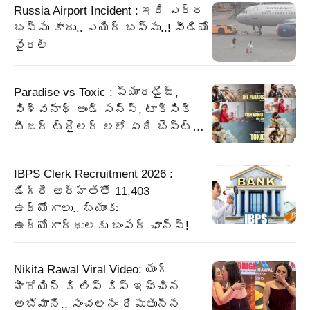
Russia Airport Incident : ఇది ఎర్ర
బస్సు కాదు.. ఎయిర్ బస్సు..! వీడియో
వైరల్
Paradise vs Toxic : ప్యారడైజ్,
విశ్వనాథ్ అండ్ సన్స్, టాక్సిక్
టీజర్ ట్రైలర్ లలో ఏది బెస్ట్…
IBPS Clerk Recruitment 2026 :
డిగ్రీ అర్హతతో 11,403
ఉద్యోగాలు.. బ్యాంకు
ఉద్యోగార్థులకు బంపర్‌ ఛాన్స్‌!
Nikita Rawal Viral Video: యంగ్
హీరోయిన్ కి లిప్ కిస్ ఇచ్చిన
అభిమాని.. సంచలనం రేపుతున్న