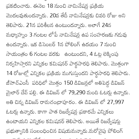
ప్రకటించారు. ఈనెల 18 నుంచి నామినేషన్ల ప్రక్రియ
మొదలవుతుందన్నారు. 20వ తేదీ నామినేషన్లకు చివరి రోజు అని
తెలిపారు. 21న పరిశీలన ఉంటుందన్నారు. అలాగే 24న
మధ్యాహ్నం 3 గంటల లోపే నామినేషన్ల ఉప సంహరణకు గడువు
ఉందన్నారు. ఇక డిసెంబర్ 1న పోలింగ్ ఉదయం 7 నుంచి
సాయంత్రం 6 గంటల వరకు ఉంటుందని, 4 ఓట్ల లెక్కింపు
నిర్వహిస్తారని ఎన్నికల కమిషనర్ పార్థసారధి తెలిపారు. మొత్తంగా
14 రోజుల్లో ఎన్నికల ప్రక్రియ ముగుస్తుందని పార్థసారధి తెలిపారు.
జీహెచ్ఎంసీ పరిధిలో మొత్తం 150 డివిజన్లలో అతిపెద్ద డివిజన్
మైలార్ దేవ్ పల్లి. ఈ డివిజన్ లో 79,290 మంది ఓటర్లు ఉన్నారు.
అతి చిన్న డివిజన్ రామచంద్రాపూరం. ఈ డివిజన్ లో 27,997
ఓటర్లు ఉన్నారు. కాగా పాత రిజర్వేషన్ల ప్రకారమే ఎన్నికలు
ఉంటాయని ఎన్నికల కమిషనర్ తెలిపారు. అయితే రిజర్వేషన్లు
ప్రభుత్వానికి సంబంధించిన విషయమన్నారు.మరోవైపు పోలింగ్