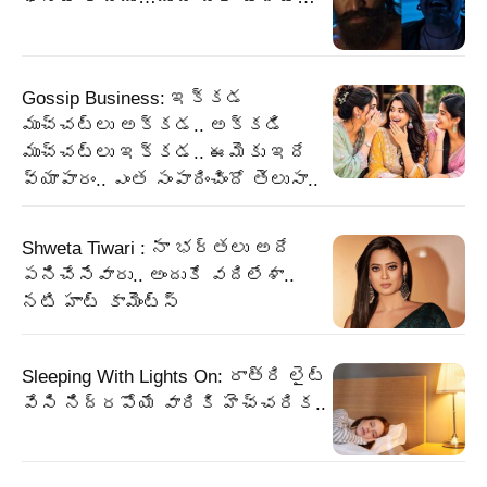
Gossip Business: ఇక్కడ
ముచ్చట్లు అక్కడ.. అక్కడి
ముచ్చట్లు ఇక్కడ.. ఈమెకు ఇదే
వ్యాపారం.. ఎంత సంపాదించిందో తెలుసా..
Shweta Tiwari : నా భర్తలు అదే
పనిచేసేవారు.. అందుకే వదిలేశా..
నటి హాట్ కామెంట్స్
Sleeping With Lights On: రాత్రి లైట్
వేసి నిద్రపోయే వారికి హెచ్చరిక..