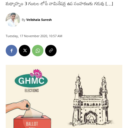
మధ్యాహ్నం 3 గంటల లోపే నామినేషన్ల ఉప సంహరణకు గడువు […]
By
Velishala Suresh
Tuesday, 17 November 2020, 10:57 AM