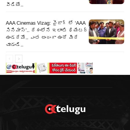
వీడియో..
AAA Cinemas Vizag: వైజాగ్ లో ‘AAA
సినిమాస్’.. దేశంలోనే ఇలాంటి థియేటర్
ఉండదేమో.. ఎంత అందంగా ఉందో మీరే
చూడండి..