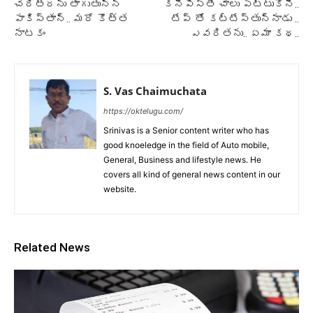
చరిత్రను తాగుతున్న
కనిపిస్తే చాలు పట్టుకొని..
పాకిస్తాన్.. మరో కొత్త
టేప్ తో కట్టేస్తున్నాడు ..
నాటకం
ఎవరితను.. ఏమా కథ..
S. Vas Chaimuchata
https://oktelugu.com/
Srinivas is a Senior content writer who has
good knoeledge in the field of Auto mobile,
General, Business and lifestyle news. He
covers all kind of general news content in our
website.
Related News