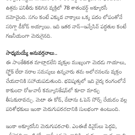
ఉత్తమ పనితీరు కలిగిన వ్యక్తిలో 78 శాతంవర్డ్‌ అక్యూరసీ
నమోదైంది. సగం కంటే ఎక్కువ వాక్యాలు ఒక్క పదం లోపంతోనే
సరిగ్గా డీకోడ్‌ అయ్యాయి. ఇది ఇతర నాన్‌–ఇన్వేసివ్‌ పద్ధతుల కంటే
గణనీయంగా మెరుగైనది.
సాధ్యమయ్యే అనువర్తనాలు..
ఈ సాంకేతికత మాట్లాడలేని వ్యక్తుల ముఖ్యంగా మెదడు గాయాలు,
స్ట్రోక్‌ లేదా నరాల సమస్యలు ఉన్నవారు తమ ఆలోచనలను వ్యక్తం
చేయడానికి సహాయపడుతుంది. భవిష్యత్తులో ఇది వైద్య రంగంలోనే
కాకుండా రోజువారీ కమ్యూనికేషన్‌లో కూడా మార్పు
తీసుకురావచ్చు. మెటా ఈ కోడ్, డేటాను ఓపెన్‌ సోర్స్‌ చేయడం వల్ల
పరిశోధకులు ఇంకా మెరుగుపరచడానికి సులభంగా ఉంటుంది.
ఇంకా అక్యూరసీని మెరుగుపరచాలి. ఎంఈజీ డివైస్‌లు పెద్దవి,