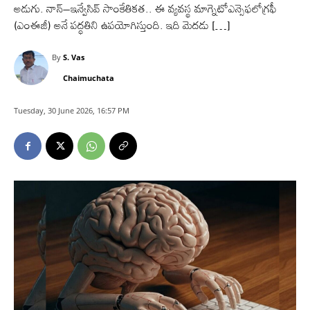
అడుగు. నాన్‌–ఇన్వేసివ్‌ సాంకేతికత.. ఈ వ్యవస్థ మాగ్నెటోఎన్సెఫలోగ్రఫీ
(ఎంఈజీ) అనే పద్ధతిని ఉపయోగిస్తుంది. ఇది మెదడు […]
By
S. Vas
Chaimuchata
Tuesday, 30 June 2026, 16:57 PM