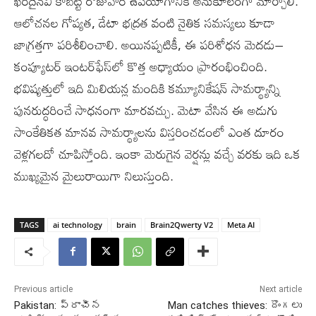
ఖరీదైనవి కాబట్టి రోజువారీ ఉపయోగానికి అనుకూలంగా మార్చాలి.
ఆలోచనల గోప్యత, డేటా భద్రత వంటి నైతిక సమస్యలు కూడా
జాగ్రత్తగా పరిశీలించాలి. అయినప్పటికీ, ఈ పరిశోధన మెదడు–
కంప్యూటర్‌ ఇంటర్‌ఫేస్‌లో కొత్త అధ్యాయం ప్రారంభించింది.
భవిష్యత్తులో ఇది మిలియన్ల మందికి కమ్యూనికేషన్‌ సామర్థ్యాన్ని
పునరుద్ధరించే సాధనంగా మారవచ్చు. మెటా వేసిన ఈ అడుగు
సాంకేతికత మానవ సామర్థ్యాలను విస్తరించడంలో ఎంత దూరం
వెళ్లగలదో చూపిస్తోంది. ఇంకా మెరుగైన వెర్షన్లు వచ్చే వరకు ఇది ఒక
ముఖ్యమైన మైలురాయిగా నిలుస్తుంది.
TAGS
ai technology
brain
Brain2Qwerty V2
Meta AI
Previous article
Next article
Pakistan: ప్రాచీన
Man catches thieves: దొంగలు