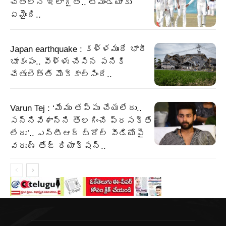
చేతిలోనే ఇలాగైతే.. టీమిండియాకు
ఏమైంది..
Japan earthquake : కళ్ళముందే భారీ
భూకంపం.. వీళ్ళు చేసిన పనికి
చేతులెత్తి మొక్కాల్సిందే..
Varun Tej : ‘మేము తప్పు చేయలేదు..
సన్నివేశాన్ని తొలగించే ప్రసక్తే
లేదు’.. ఎన్టీఆర్ ట్రోల్ వీడియోపై
వరుణ్ తేజ్ రియాక్షన్..