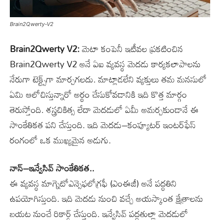
Brain2Qwerty-V2
Brain2Qwerty V2:
మెటా కంపెనీ ఇటీవల ప్రకటించిన
Brain2Qwerty V2 అనే ఏఐ వ్యవస్థ మెదడు కార్యకలాపాలను
నేరుగా టెక్ట్స్‌గా మార్చగలదు. మాట్లాడలేని వ్యక్తులు తమ మనసులో
ఏమి ఆలోచిస్తున్నారో అర్థం చేసుకోవడానికి ఇది కొత్త మార్గం
తెరుస్తోంది. శస్త్రచికిత్స లేదా మెదడులో ఏమీ అమర్చకుండానే ఈ
సాంకేతికత పని చేస్తుంది. ఇది మెదడు–కంప్యూటర్‌ ఇంటర్‌ఫేస్‌
రంగంలో ఒక ముఖ్యమైన అడుగు.
నాన్‌–ఇన్వేసివ్‌ సాంకేతికత..
ఈ వ్యవస్థ మాగ్నెటోఎన్సెఫలోగ్రఫీ (ఎంఈజీ) అనే పద్ధతిని
ఉపయోగిస్తుంది. ఇది మెదడు నుంచి వచ్చే అయస్కాంత క్షేత్రాలను
బయట నుంచే రికార్డ్‌ చేస్తుంది. ఇన్వేసివ్‌ పద్ధతుల్లా మెదడులో