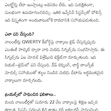
ఎలక్ట్రోడ్లు లేదా ఇంప్లాంట్లు అవసరం లేదు. ఇది సురక్షితంగా,
సులభంగా ఉపయోగించవచ్చు. ఇతర ఇన్వేసివ్‌ సిస్టమ్స్‌తో పోలిస్తే
ఇది విస్తృతంగా అందుబాటులోకి రావడానికి సహాయపడుతుంది.
ఎలా పని చేస్తుంది?
వాలంటీర్లు QWERTY కీబోర్డ్‌పై వాక్యాలు టైప్‌ చేస్తున్నప్పుడు
ఎంఈజీ హెల్మెట్‌ ద్వారా వారి మెదడు సిగ్నల్స్‌ను సంగ్రహిస్తారు. ఈ
సిగ్నల్స్‌ను ఏఐ మోడల్‌ విశ్లేషించి టెక్ట్‌ట్‌గా మార్చుతుంది. ఇది
రియల్‌–టైమ్‌లో పని చేస్తుంది. డీప్‌ లెర్నింగ్, లార్జ్‌ లాంగ్వేజ్‌
మోడల్స్‌ సహాయంతో శబ్దం నిండిన మెదడు డేటాను అర్థవంతమైన
వాక్యాలుగా మార్చగలదు.
ట్రయల్స్‌లో సాధించిన ఫలితాలు..
మంది వాలంటీర్లతో సుమారు 22 వేల వాక్యాలపై శిక్షణ ఇచ్చిన
తర్వాత, సిస్టమ్‌ సగటున 61 శాతం వర్డ్‌ అక్యూరసీ సాధించింది.