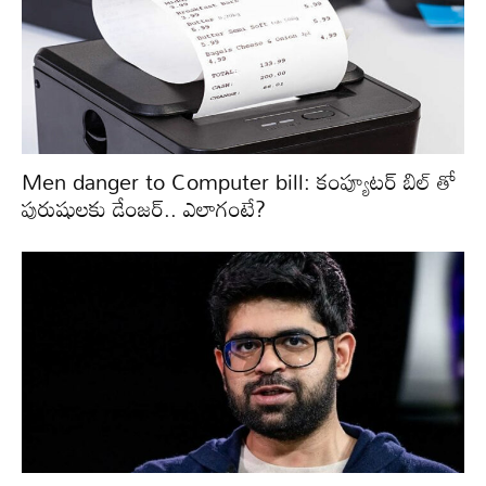
Men danger to Computer bill: కంప్యూటర్ బిల్ తో
పురుషులకు డేంజర్.. ఎలాగంటే?