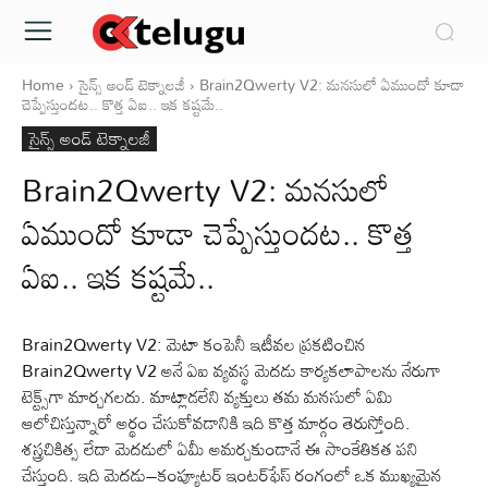
Home
సైన్స్‌ అండ్‌ టెక్నాలజీ
Brain2Qwerty V2: మనసులో ఏముందో కూడా
చెప్పేస్తుందట.. కొత్త ఏఐ.. ఇక కష్టమే..
సైన్స్‌ అండ్‌ టెక్నాలజీ
Brain2Qwerty V2: మనసులో
ఏముందో కూడా చెప్పేస్తుందట.. కొత్త
ఏఐ.. ఇక కష్టమే..
Brain2Qwerty V2: మెటా కంపెనీ ఇటీవల ప్రకటించిన
Brain2Qwerty V2 అనే ఏఐ వ్యవస్థ మెదడు కార్యకలాపాలను నేరుగా
టెక్ట్స్‌గా మార్చగలదు. మాట్లాడలేని వ్యక్తులు తమ మనసులో ఏమి
ఆలోచిస్తున్నారో అర్థం చేసుకోవడానికి ఇది కొత్త మార్గం తెరుస్తోంది.
శస్త్రచికిత్స లేదా మెదడులో ఏమీ అమర్చకుండానే ఈ సాంకేతికత పని
చేస్తుంది. ఇది మెదడు–కంప్యూటర్‌ ఇంటర్‌ఫేస్‌ రంగంలో ఒక ముఖ్యమైన