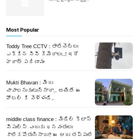
Most Popular
Toddy Tree CCTV : తాటిచెట్లు
ఎక్కిన సీసీ కెమెరాలు..! ఇదో
హఠాత్ పరిణామం
Mukti Bhavan : మీరు
చావాలనుకుంటున్నారా.. అయితే ఈ
హోటల్ కి వెళ్ళండి..
middle class finance : మిడిల్ క్లాస్
పీపుల్స్ ఎందుకు ధనవంతులు
కాలేకపోతున్నారు? ఈ ఆరు తప్పులే