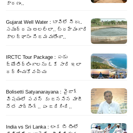
కారణం..
Gujarat Well Water : బావిలో నీరు..
సముద్రపు అలల్లా.. బ్రహ్మంగారి
కాలజ్ఞానం నిజమవుతోందా..
IRCTC Tour Package : ఏడు
జ్యోతిర్లింగాలను ఓకే సారి ఇలా
దర్శించుకోవచ్చు
Bolisetti Satyanarayana : వైజాగ్
విషయంలో పవన్ కు జనసేన మాజీ
నేత వార్నింగ్.. ఏం జరిగింది..
India vs Sri Lanka : లంక బీ టీంలో