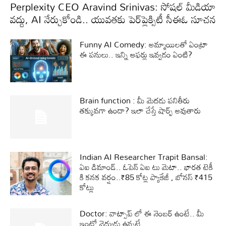
Perplexity CEO Aravind Srinivas: సోషల్ మీడియా
వద్దు, AI నేర్చుకోండి.. యువతకు పెర్‌ప్లెక్సిటీ సీఈఓ సూచన
Funny AI Comedy: అమ్మాయిలతో ఏంట్రా
ఈ పనులు.. ఇన్ని ఆఫర్లు ఇవ్వడం ఏంటి?
Brain function : మీ మెదడు పనితీరు
తక్కువగా ఉందా? ఇలా చేస్తే షార్ప్ అవుతారు
Indian AI Researcher Trapit Bansal:
ఏఐ డిమాండ్.. ఓపెన్ ఏఐ టు మెటా.. భారత టెకీ
కి కనక వర్షం..₹85 కోట్ల ప్యాకేజీ , బోనస్ ₹415
కోట్లు
Doctor: వాట్సాప్ లో ఈ నెంబర్ ఉంటే.. మీ
ఇంట్లో వైద్యుడు ఉన్నట్లే..