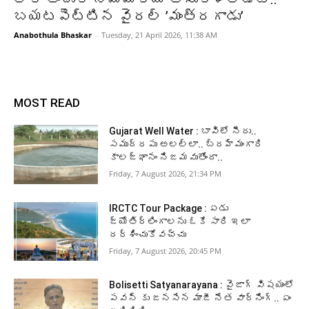
బయటపెట్టిన వైరల్ ’మంత్రగాడు’
Anabothula Bhaskar
-
Tuesday, 21 April 2026, 11:38 AM
MOST READ
Gujarat Well Water : బావిలో నీరు..
సముద్రపు అలల్లా.. బ్రహ్మంగారి
కాలజ్ఞానం నిజమవుతోందా..
Friday, 7 August 2026, 21:34 PM
IRCTC Tour Package : ఏడు
జ్యోతిర్లింగాలను ఓకే సారి ఇలా
దర్శించుకోవచ్చు
Friday, 7 August 2026, 20:45 PM
Bolisetti Satyanarayana : వైజాగ్ విషయంలో
పవన్ కు జనసేన మాజీ నేత వార్నింగ్.. ఏం