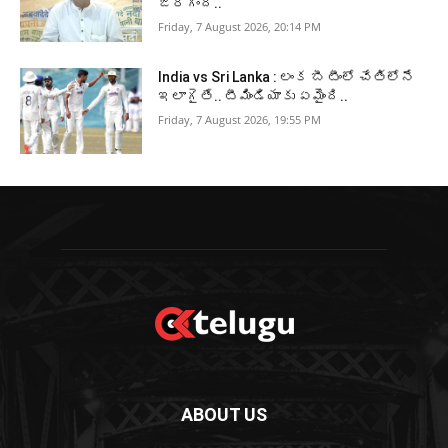
జరిగింది..
Friday, 7 August 2026, 20:14 PM
India vs Sri Lanka : లంక బీ టీంలో చేతిలోనే
ఇలాగైతే.. టీమిండియాకు ఏమైంది..
Friday, 7 August 2026, 19:55 PM
ABOUT US