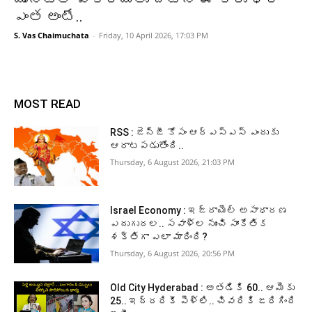
ఎంత అంటే..
S. Vas Chaimuchata
-
Friday, 10 April 2026, 17:03 PM
MOST READ
RSS : జెన్‌జీ కోసం ఆర్‌ఎస్‌ఎస్‌ ఎందుకు
ఆరాటపడుతోంది..
Thursday, 6 August 2026, 21:03 PM
Israel Economy : ఇజ్రాయెల్‌ అసాధారణ
ఎదుగుదల.. సవాళ్ల నుంచి సాంకేతిక
శక్తిగా ఎలా మారింది?
Thursday, 6 August 2026, 20:56 PM
Old City Hyderabad : అతడికి 60.. ఆమెకు
25.. ఇద్దరికీ పెళ్లి.. చివరికి జరిగింది