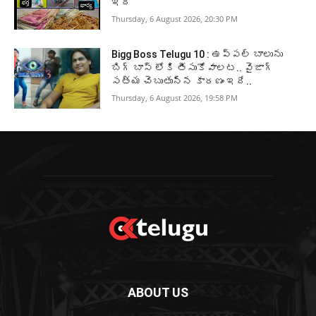
ఇదీ
Thursday, 6 August 2026, 20:30 PM
Bigg Boss Telugu 10 : ఉప్పల్ బాలును
బిగ్ బాస్ లోకి తీసుకోవాలట.. వైజాగ్
సత్య చెబుతున్న కారణం ఇదే..
Thursday, 6 August 2026, 19:58 PM
ABOUT US