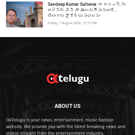
Sandeep Kumar Sultania: ఆ ఐఏఎస్ ను
అరెస్ట్ చేసి మా ముందుకు తీసుకురండి..
తెలంగాణ హైకోర్టు సంచలనం
Friday, 7 August 2026, 13:15 PM
ABOUT US
OkTelugu is your news, entertainment, music fashion
website. We provide you with the latest breaking news and
videos straight from the entertainment industry.