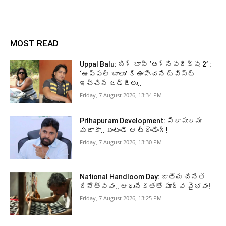
MOST READ
Uppal Balu: బిగ్ బాస్ ‘అగ్నిపరీక్ష 2’ :
‘ఉప్పల్ బాలు’ కి ఊహించని ట్విస్ట్
ఇచ్చిన జడ్జీలు..
Friday, 7 August 2026, 13:34 PM
Pithapuram Development: పిఠాపురమా
మజాకా.. ఏంటండీ ఆ ట్రెండింగ్!
Friday, 7 August 2026, 13:30 PM
National Handloom Day: జాతీయ చేనేత
దినోత్సవం.. ఆధునికతతో పూర్వ వైభవం!
Friday, 7 August 2026, 13:25 PM