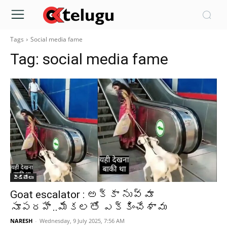
Tags
Social media fame
Tag:
social media fame
వీడియోలు
Goat escalator : అక్కా నువ్వూ
సూపరహే..మేకలతో ఎక్కించేశావు
NARESH
-
Wednesday, 9 July 2025, 7:56 AM