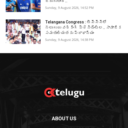
జరుగుతోంది..
Sunday, 9 August 2026, 14:52 PM
Telangana Congress : టీపీసీసీలో
నలుగురు వర్కింగ్‌ ప్రెసిడెంట్ల.. సామాజిక
సమతుల్యతకు ప్రాధాన్యం
Sunday, 9 August 2026, 14:38 PM
ABOUT US