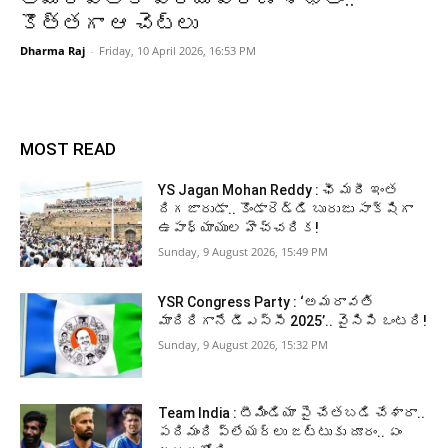
కొత్తగా ఆ చెట్లు
Dharma Raj
-
Friday, 10 April 2026, 16:53 PM
MOST READ
YS Jagan Mohan Reddy : ఛీ మరీ ఇంత
దిగజారుడా.. కొండారెడ్డి బురుజు సాక్షిగా
ఉపాధ్యాయుల హెచ్చరిక!
Sunday, 9 August 2026, 15:49 PM
YSR Congress Party : ‘అమరావతి
మాదిరిగానే డీఎస్సీ 2025’.. వైసిపి ఒంటరి!
Sunday, 9 August 2026, 15:32 PM
Team India : టీమిండియా పై చేతబడి చేశారా..
పదిమంది ప్లేయర్లు జట్టుకు దూరం.. ఏం