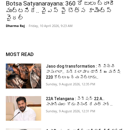
Botsa Satyanarayana: 360 రోజులు బ్రాందీ
ముట్టనిదే.. వైఎస్ పై బొత్స కామెంట్స్
వైరల్
Dharma Raj
-
Friday, 10 April 2026, 9:23 AM
MOST READ
Jaso dog transformation : నీ పిచ్చి
పాసుగాలా.. కుక్కలా మారడానికి ఈ మనిషి
220 కోట్లు ఖర్చు పెట్టాడు..
Sunday, 9 August 2026, 12:35 PM
22A Telangana : సెక్షన్ 22 A..
సామాన్యుల గోడు వినండి రేవంత్ సార్..
Sunday, 9 August 2026, 12:31 PM