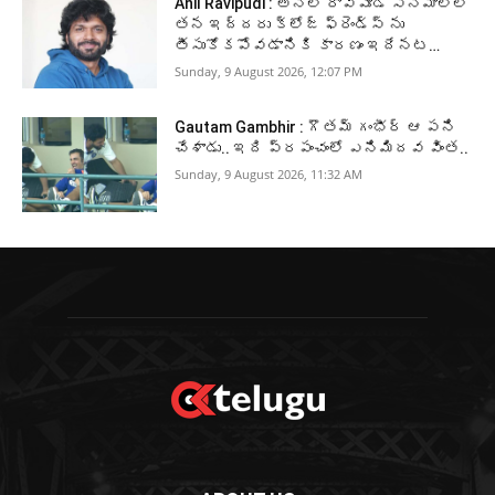
Anil Ravipudi : అనిల్ రావిపూడి సినిమాల్లో
తన ఇద్దరు క్లోజ్ ఫ్రెండ్స్ ను
తీసుకోకపోవడానికి కారణం ఇదేనట…
Sunday, 9 August 2026, 12:07 PM
Gautam Gambhir : గౌతమ్ గంభీర్ ఆ పని
చేశాడు.. ఇది ప్రపంచంలో ఎనిమిదవ వింత..
Sunday, 9 August 2026, 11:32 AM