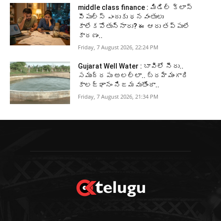
middle class finance : మిడిల్ క్లాస్
పీపుల్స్ ఎందుకు ధనవంతులు
కాలేకపోతున్నారు? ఈ ఆరు తప్పులే
కారణం..
Friday, 7 August 2026, 22:24 PM
Gujarat Well Water : బావిలో నీరు..
సముద్రపు అలల్లా.. బ్రహ్మంగారి
కాలజ్ఞానం నిజమవుతోందా..
Friday, 7 August 2026, 21:34 PM