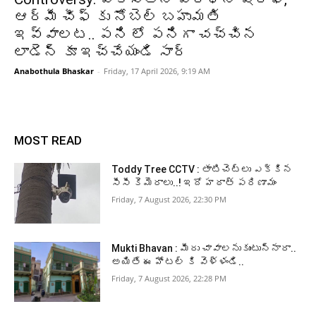
ఆర్మీ చీఫ్ కు నోబెల్ బహుమతి
ఇవ్వాలట.. పని లో పనిగా చచ్చిన
లాడెన్ కూ ఇచ్చేయండి సార్
Anabothula Bhaskar
-
Friday, 17 April 2026, 9:19 AM
MOST READ
Toddy Tree CCTV : తాటిచెట్లు ఎక్కిన
సీసీ కెమెరాలు..! ఇదో హఠాత్ పరిణామం
Friday, 7 August 2026, 22:30 PM
Mukti Bhavan : మీరు చావాలనుకుంటున్నారా..
అయితే ఈ హోటల్ కి వెళ్ళండి..
Friday, 7 August 2026, 22:28 PM