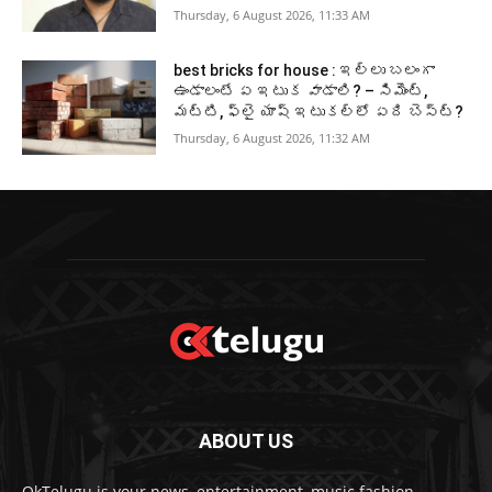
Thursday, 6 August 2026, 11:33 AM
best bricks for house : ఇల్లు బలంగా
ఉండాలంటే ఏ ఇటుక వాడాలి? – సిమెంట్,
మట్టి, ఫ్లై యాష్ ఇటుకల్లో ఏది బెస్ట్?
Thursday, 6 August 2026, 11:32 AM
ABOUT US
OkTelugu is your news, entertainment, music fashion