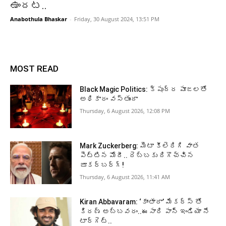
ఉందట..
Anabothula Bhaskar
-
Friday, 30 August 2024, 13:51 PM
MOST READ
Black Magic Politics: క్షుద్ర పూజలతో
అధికారం వస్తుందా
Thursday, 6 August 2026, 12:08 PM
Mark Zuckerberg: మెటా కీలెరిగి వాత
పెట్టిన మోదీ.. దెబ్బకు దిగొచ్చిన
జూకర్‌బర్గ్‌!
Thursday, 6 August 2026, 11:41 AM
Kiran Abbavaram: ‘కాంతారా’ మేకర్స్ తో
కిరణ్ అబ్బవరం..ఈసారి పాన్ ఇండియా నే
టార్గెట్..