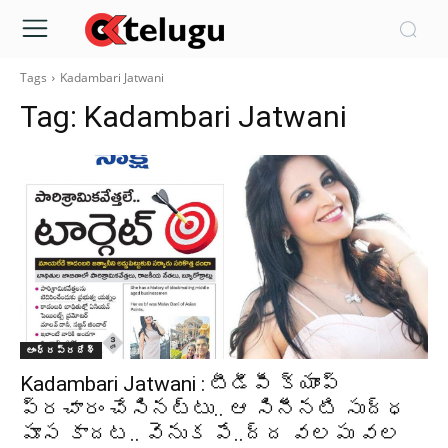
Tags
Kadambari Jatwani
Tag:
Kadambari Jatwani
ఆంధ్రప్రదేశ్‌
Kadambari Jatwani : టీడీపీ క్యాంప్
ప్రచారం చేసినట్టు.. ఆ సినీనటి సుద్ధ
పూస కాదట.. వెనుక పే..ద్ద వలపు వల