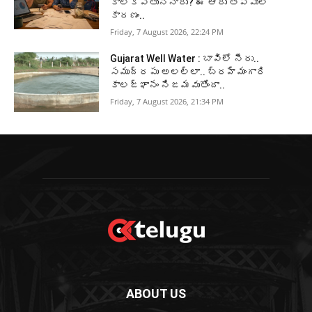
కాలేకపోతున్నారు? ఈ ఆరు తప్పులే
కారణం..
Friday, 7 August 2026, 22:24 PM
Gujarat Well Water : బావిలో నీరు..
సముద్రపు అలల్లా.. బ్రహ్మంగారి
కాలజ్ఞానం నిజమవుతోందా..
Friday, 7 August 2026, 21:34 PM
ABOUT US