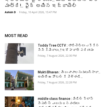
మంత్రి!.. ఫైర్ అయిన ఇజ్రాయెల్
Ashish D
-
Friday, 10 April 2026, 15:47 PM
MOST READ
Toddy Tree CCTV : తాటిచెట్లు ఎక్కిన
సీసీ కెమెరాలు..! ఇదో హఠాత్ పరిణామం
Friday, 7 August 2026, 22:30 PM
Mukti Bhavan : మీరు చావాలనుకుంటున్నారా..
అయితే ఈ హోటల్ కి వెళ్ళండి..
Friday, 7 August 2026, 22:28 PM
middle class finance : మిడిల్ క్లాస్
పీపుల్స్ ఎందుకు ధనవంతులు