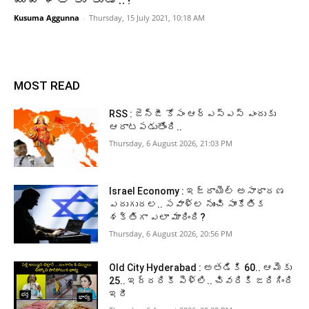
Kusuma Aggunna
-
Thursday, 15 July 2021, 10:18 AM
MOST READ
RSS : జెన్‌జీ కోసం ఆర్‌ఎస్‌ఎస్‌ ఎందుకు
ఆరాటపడుతోంది..
Thursday, 6 August 2026, 21:03 PM
Israel Economy : ఇజ్రాయెల్‌ అసాధారణ
ఎదుగుదల.. సవాళ్ల నుంచి సాంకేతిక
శక్తిగా ఎలా మారింది?
Thursday, 6 August 2026, 20:56 PM
Old City Hyderabad : అతడికి 60.. ఆమెకు
25.. ఇద్దరికీ పెళ్లి.. చివరికి జరిగింది
ఇదీ