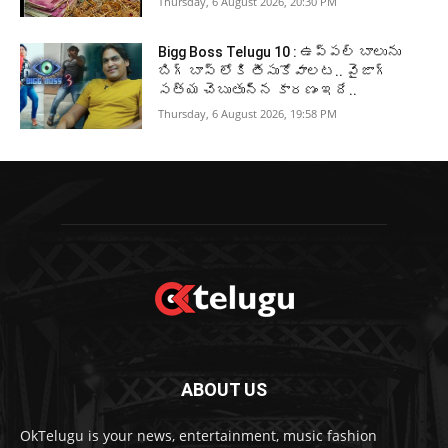
Thursday, 6 August 2026, 20:30 PM
Bigg Boss Telugu 10 : ఉప్పల్ బాలును
బిగ్ బాస్ లోకి తీసుకోవాలట.. వైజాగ్
సత్య చెబుతున్న కారణం ఇదే..
Thursday, 6 August 2026, 19:58 PM
ABOUT US
OkTelugu is your news, entertainment, music fashion