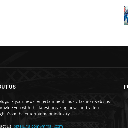
OUT US
F
lugu is your news, entertainment, music fashion website.
rovide you with the latest breaking news and videos
ight from the entertainment industry.
act us:
oktelugu.com@gmail.com