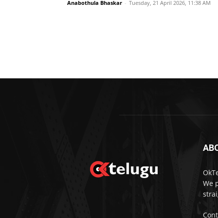
Anabothula Bhaskar
-
Tuesday, 21 April 2026, 11:38 AM
AB
OkTe
We p
stra
Cont