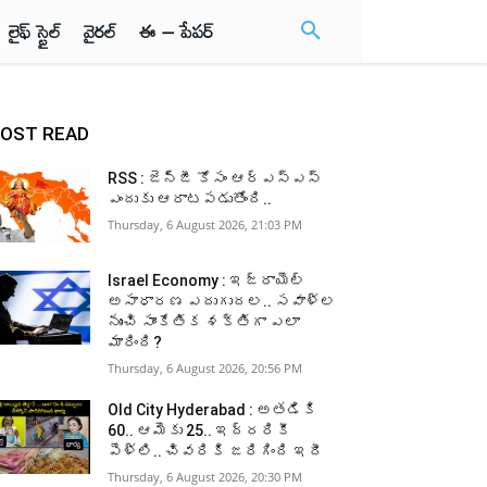
లైఫ్ స్టైల్
వైరల్
ఈ – పేపర్
OST READ
RSS : జెన్‌జీ కోసం ఆర్‌ఎస్‌ఎస్‌
ఎందుకు ఆరాటపడుతోంది..
Thursday, 6 August 2026, 21:03 PM
Israel Economy : ఇజ్రాయెల్‌
అసాధారణ ఎదుగుదల.. సవాళ్ల
నుంచి సాంకేతిక శక్తిగా ఎలా
మారింది?
Thursday, 6 August 2026, 20:56 PM
Old City Hyderabad : అతడికి
60.. ఆమెకు 25.. ఇద్దరికీ
పెళ్లి.. చివరికి జరిగింది ఇదీ
Thursday, 6 August 2026, 20:30 PM