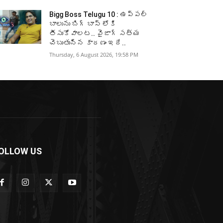
Bigg Boss Telugu 10 : ఉప్పల్
బాలును బిగ్ బాస్ లోకి
తీసుకోవాలట.. వైజాగ్ సత్య
చెబుతున్న కారణం ఇదే..
Thursday, 6 August 2026, 19:58 PM
OLLOW US