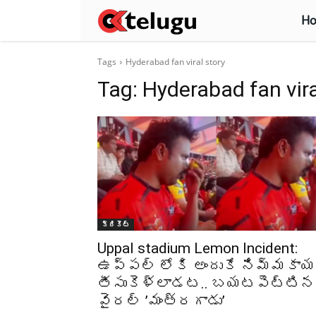
H
Tags
Hyderabad fan viral story
Tag:
Hyderabad fan vira
క్రికెట్‌
Uppal stadium Lemon Incident:
ఉప్పల్ లోకి అందుకే నిమ్మకాయ
తీసుకెళ్లాడట.. బయటపెట్టిన
వైరల్ ’మంత్రగాడు’