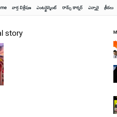
ome
వార్త విశ్లేషణ
ఎంటర్టైన్మెంట్
రామ్స్ కార్నర్
ఎన్నారై
క్రీడలు
l story
M