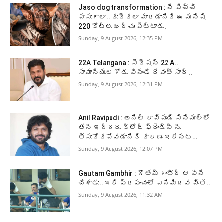
Jaso dog transformation : నీ పిచ్చి
పాసుగాలా.. కుక్కలా మారడానికి ఈ మనిషి
220 కోట్లు ఖర్చు పెట్టాడు..
Sunday, 9 August 2026, 12:35 PM
22A Telangana : సెక్షన్ 22 A..
సామాన్యుల గోడు వినండి రేవంత్ సార్..
Sunday, 9 August 2026, 12:31 PM
Anil Ravipudi : అనిల్ రావిపూడి సినిమాల్లో
తన ఇద్దరు క్లోజ్ ఫ్రెండ్స్ ను
తీసుకోకపోవడానికి కారణం ఇదేనట…
Sunday, 9 August 2026, 12:07 PM
Gautam Gambhir : గౌతమ్ గంభీర్ ఆ పని
చేశాడు.. ఇది ప్రపంచంలో ఎనిమిదవ వింత..
Sunday, 9 August 2026, 11:32 AM