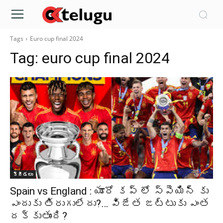
Tags
Euro cup final 2024
Tag:
euro cup final 2024
క్రీడలు
Spain vs England : యూరో కప్ లో స్పెయిన్ కు
ఎందుకు తిరుగులేదు?… విజేత జట్టుకు ఎంత
దక్కుతుంది?