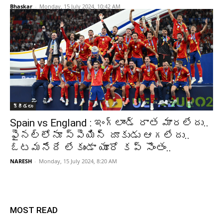
Bhaskar
-
Monday, 15 July 2024, 10:42 AM
క్రీడలు
Spain vs England : ఇంగ్లాండ్ రాత మారలేదు..
ఫైనల్లోనూ స్పెయిన్ దూకుడు ఆగలేదు..
ఓటమనేదే లేకుండా యూరో కప్ సొంతం..
NARESH
-
Monday, 15 July 2024, 8:20 AM
MOST READ