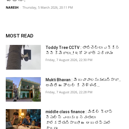
NARESH
-
Thursday, 5 March 2026, 20:11 PM
MOST READ
Toddy Tree CCTV : తాటిచెట్లు ఎక్కిన
సీసీ కెమెరాలు..! ఇదో హఠాత్ పరిణామం
Friday, 7 August 2026, 22:30 PM
Mukti Bhavan : మీరు చావాలనుకుంటున్నారా..
అయితే ఈ హోటల్ కి వెళ్ళండి..
Friday, 7 August 2026, 22:28 PM
middle class finance : మిడిల్ క్లాస్
పీపుల్స్ ఎందుకు ధనవంతులు
కాలేకపోతున్నారు? ఈ ఆరు తప్పులే
కారణం..