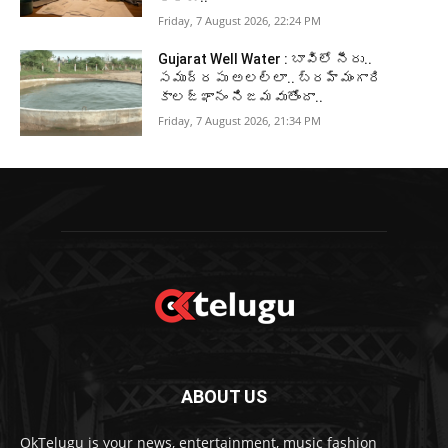
Friday, 7 August 2026, 22:24 PM
Gujarat Well Water : బావిలో నీరు..
సముద్రపు అలల్లా.. బ్రహ్మంగారి
కాలజ్ఞానం నిజమవుతోందా..
Friday, 7 August 2026, 21:34 PM
ABOUT US
OkTelugu is your news, entertainment, music fashion