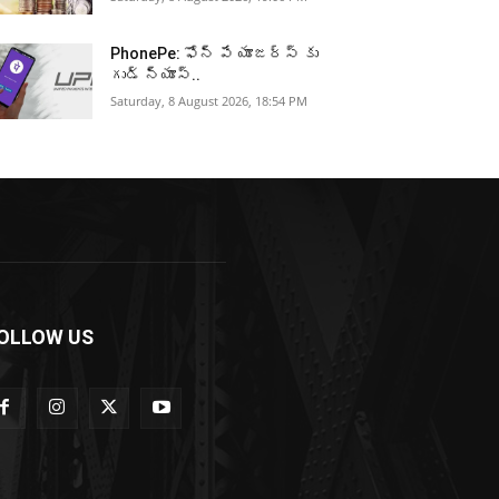
PhonePe: ఫోన్ పే యూజర్స్ కు
గుడ్ న్యూస్..
Saturday, 8 August 2026, 18:54 PM
OLLOW US