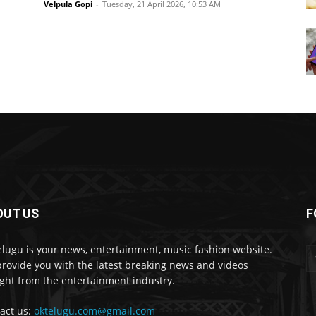
Velpula Gopi
-
Tuesday, 21 April 2026, 10:53 AM
OUT US
F
lugu is your news, entertainment, music fashion website.
rovide you with the latest breaking news and videos
ight from the entertainment industry.
act us:
oktelugu.com@gmail.com