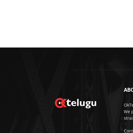
AB
OkTe
We p
stra
Cont