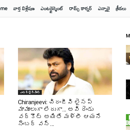
ome
వార్త విశ్లేషణ
ఎంటర్టైన్మెంట్
రామ్స్ కార్నర్
ఎన్నారై
క్రీడలు
M
ఎంటర్టైన్మెంట్
Chiranjeevi: చిరంజీవి లైనప్
మామూలుగా లేదుగా… అవి రెండు
వర్కౌట్ అయితే మళ్లీ ఆయనే
నెంబర్ వన్…