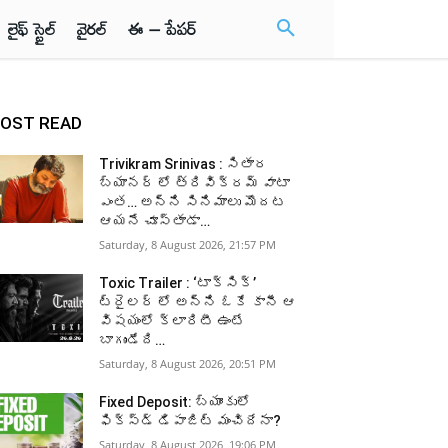
లైఫ్ స్టైల్
వైరల్
ఈ – పేపర్
OST READ
Trivikram Srinivas : సితార
బ్యానర్ లో త్రివిక్రమ్ వాటా
ఎంత… అన్ని సినిమాలు మొదట
ఆయనే చూస్తాడా…
Saturday, 8 August 2026, 21:57 PM
Toxic Trailer : ‘టాక్సిక్’
ట్రైలర్ లో అన్ని ఓకే కానీ ఆ
విషయంలో క్లారిటీ ఉంటే
బాగుండేది…
Saturday, 8 August 2026, 20:51 PM
Fixed Deposit: బ్యాంకులో
ఫిక్స్డ్ డిపాజిట్ మంచిదేనా?
Saturday, 8 August 2026, 19:06 PM