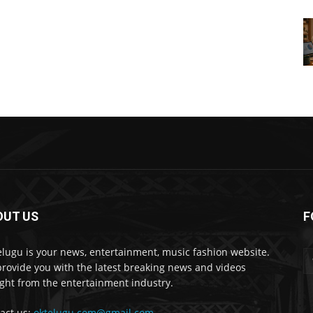
OUT US
F
lugu is your news, entertainment, music fashion website.
rovide you with the latest breaking news and videos
ight from the entertainment industry.
act us:
oktelugu.com@gmail.com