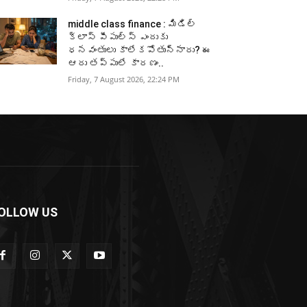
middle class finance : మిడిల్
క్లాస్ పీపుల్స్ ఎందుకు
ధనవంతులు కాలేకపోతున్నారు? ఈ
ఆరు తప్పులే కారణం..
Friday, 7 August 2026, 22:24 PM
OLLOW US