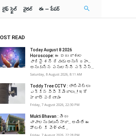
లైఫ్ స్టైల్
వైరల్
ఈ – పేపర్
OST READ
Today August 8 2026
Horoscope: ఈ ఐదు రాశుల
వారిపై శని దేవుడు అనుగ్రహం..
అనుకున్న పనులన్నీ సక్సెస్..
Saturday, 8 August 2026, 8:11 AM
Toddy Tree CCTV : తాటిచెట్లు
ఎక్కిన సీసీ కెమెరాలు..! ఇదో
హఠాత్ పరిణామం
Friday, 7 August 2026, 22:30 PM
Mukti Bhavan : మీరు
చావాలనుకుంటున్నారా.. అయితే ఈ
హోటల్ కి వెళ్ళండి..
Friday, 7 August 2026, 22:28 PM