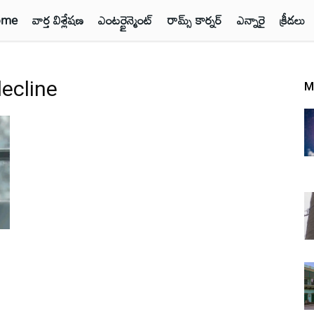
ome
వార్త విశ్లేషణ
ఎంటర్టైన్మెంట్
రామ్స్ కార్నర్
ఎన్నారై
క్రీడలు
ecline
M