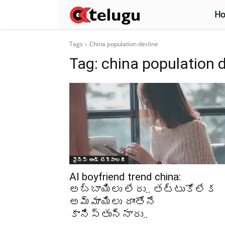
H
Tags
China population decline
Tag:
china population d
సైన్స్‌ అండ్‌ టెక్నాలజీ
AI boyfriend trend china:
అబ్బాయిలు లేరు.. తట్టుకోలేక
అమ్మాయిలు దాంతోనే
కానిస్తున్నారు..