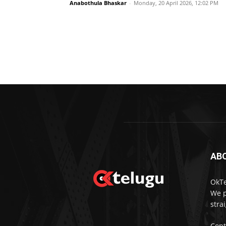
Anabothula Bhaskar
-
Monday, 20 April 2026, 12:02 PM
AB
OkTe
We p
stra
Cont