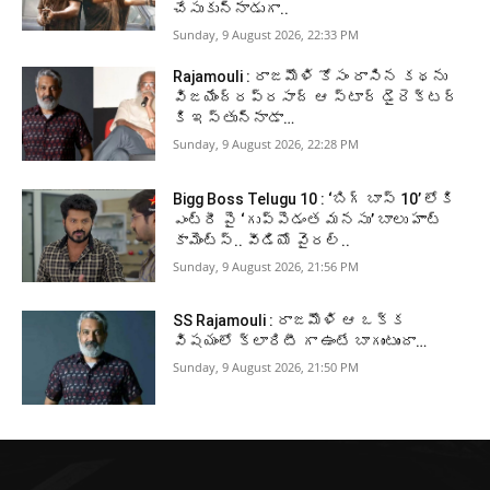
చేసుకున్నాడుగా..
Sunday, 9 August 2026, 22:33 PM
Rajamouli : రాజమౌళి కోసం రాసిన కథను
విజయేంద్రప్రసాద్ ఆ స్టార్ డైరెక్టర్
కి ఇస్తున్నాడా…
Sunday, 9 August 2026, 22:28 PM
Bigg Boss Telugu 10 : ‘బిగ్ బాస్ 10’ లోకి
ఎంట్రీ పై ‘గుప్పెడంత మనసు’ బాలు హాట్
కామెంట్స్.. వీడియో వైరల్..
Sunday, 9 August 2026, 21:56 PM
SS Rajamouli : రాజమౌళి ఆ ఒక్క
విషయంలో క్లారిటీ గా ఉంటే బాగుంటుందా…
Sunday, 9 August 2026, 21:50 PM