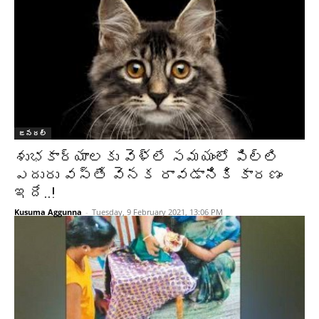
జనరల్
శుభకార్యాలకు వెళ్లే సమయంలో పిల్లి
ఎదురు వస్తే వెనక రావడానికి కారణం
ఇదే..!
Kusuma Aggunna
-
Tuesday, 9 February 2021, 13:06 PM