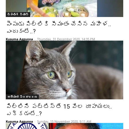
ట్రెండింగ్ న్యూస్
పెంపుడు పిల్లికి సీమంతం చేసిన మహిళ..
ఎందుకంటే..?
Kusuma Aggunna
-
Thursday, 31 December 2020, 14:35 PM
అత్యంత ప్రజాదరణ
పిల్లిని పట్టిస్తే 15 వేల రూపాయలు..
ఎక్కడంటే..?
Kusuma Aggunna
-
Sunday, 15 November 2020, 9:11 AM