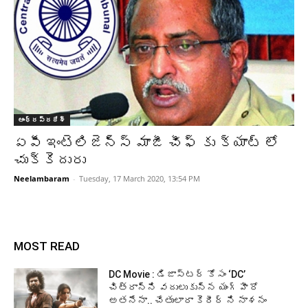
ఆంధ్రప్రదేశ్‌
ఏపీ ఇంటెలిజెన్స్‌ మాజీ చీఫ్‌ కు క్యాట్ లో
చుక్కెదురు
Neelambaram
-
Tuesday, 17 March 2020, 13:54 PM
MOST READ
DC Movie : డిజాస్టర్ కోసం ‘DC’
చిత్రాన్ని వదులుకున్న యంగ్ హీరో
అతనేనా.. చేతులారా కెరీర్ ని నాశనం