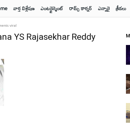
ome
వార్త విశ్లేషణ
ఎంటర్టైన్మెంట్
రామ్స్ కార్నర్
ఎన్నారై
క్రీడలు
ents viral
ana YS Rajasekhar Reddy
M