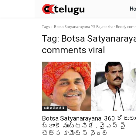
H
Tags
Botsa Satyanarayana YS Rajasekhar Reddy comm
Tag:
Botsa Satyanaray
comments viral
ఆంధ్రప్రదేశ్‌
Botsa Satyanarayana: 360 రోజులు
బ్రాందీ ముట్టనిదే.. వైఎస్ పై
బొత్స కామెంట్స్ వైరల్