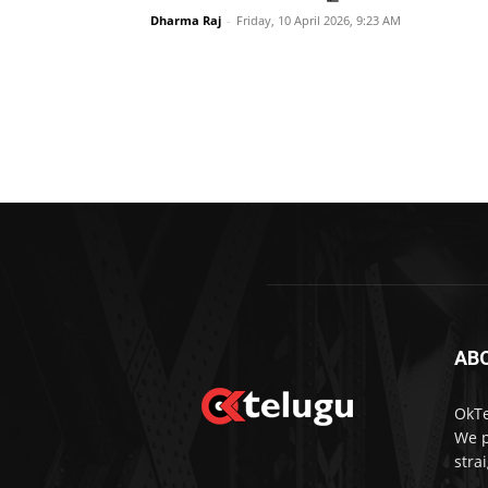
Dharma Raj
-
Friday, 10 April 2026, 9:23 AM
AB
OkTe
We p
stra