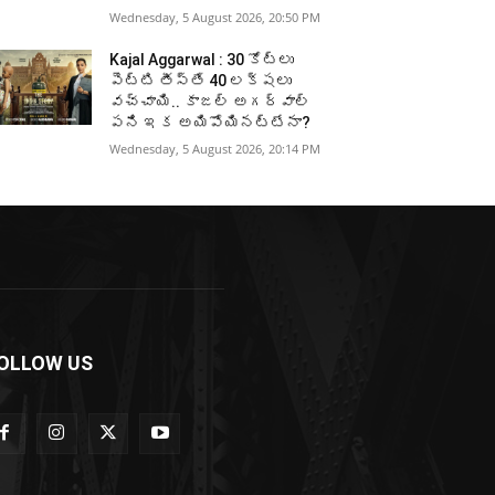
Wednesday, 5 August 2026, 20:50 PM
Kajal Aggarwal : 30 కోట్లు
పెట్టి తీస్తే 40 లక్షలు
వచ్చాయి.. కాజల్ అగర్వాల్
పని ఇక అయిపోయినట్టేనా?
Wednesday, 5 August 2026, 20:14 PM
OLLOW US