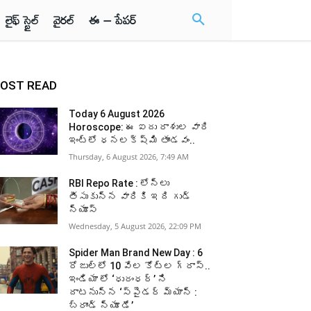
లైఫ్ స్టైల్
వైరల్
ఈ – పేపర్
OST READ
Today 6 August 2026
Horoscope: ఈ ఐదు రాశుల వారి
ఇంట్లో ధనలక్ష్మి తాండవం..
Thursday, 6 August 2026, 7:49 AM
RBI Repo Rate : లోన్లు
తీసుకున్న వారికి ఇది గుడ్
న్యూస్
Wednesday, 5 August 2026, 22:09 PM
Spider Man Brand New Day : 6
రోజుల్లో 10 వేల కోట్ల గ్రాస్..
ఇండియా లో ‘ధురంధర్’ ని
దాటనున్న ‘స్పైడర్ మ్యాన్ :
బ్రాండ్ న్యూ డే’