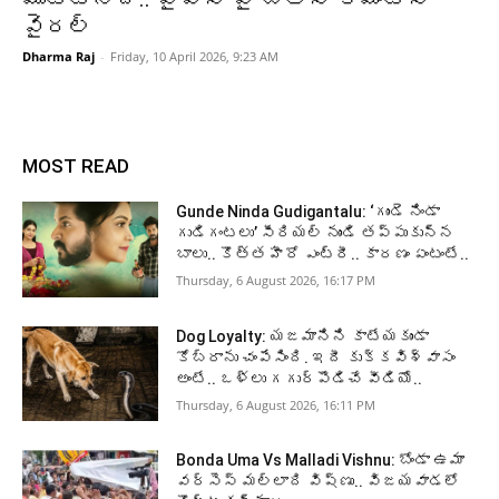
వైరల్
Dharma Raj
-
Friday, 10 April 2026, 9:23 AM
MOST READ
Gunde Ninda Gudigantalu: ‘గుండె నిండా
గుడిగంటలు’ సీరియల్ నుండి తప్పుకున్న
బాలు.. కొత్త హీరో ఎంట్రీ.. కారణం ఏంటంటే..
Thursday, 6 August 2026, 16:17 PM
Dog Loyalty: యజమానిని కాటేయకుండా
కోబ్రాను చంపేసింది. ఇదీ కుక్కవిశ్వాసం
అంటే.. ఒళ్లు గగుర్పొడిచే వీడియో..
Thursday, 6 August 2026, 16:11 PM
Bonda Uma Vs Malladi Vishnu: బోండా ఉమా
వర్సెస్ మల్లాది విష్ణు.. విజయవాడలో