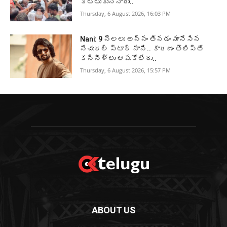
కొట్టుకున్నారు..
Thursday, 6 August 2026, 16:03 PM
Nani: 9 నెలలు అన్నం తినడం మానేసిన
నేచురల్ స్టార్ నాని.. కారణం తెలిస్తే
కన్నీళ్లు ఆపుకోలేరు..
Thursday, 6 August 2026, 15:57 PM
ABOUT US