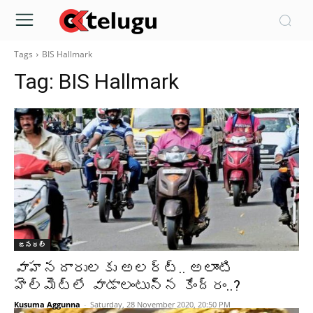
Tags
BIS Hallmark
Tag:
BIS Hallmark
జనరల్
వాహనదారులకు అలర్ట్.. అలాంటి
హెల్మెట్లే వాడాలంటున్న కేంద్రం..?
Kusuma Aggunna
-
Saturday, 28 November 2020, 20:50 PM