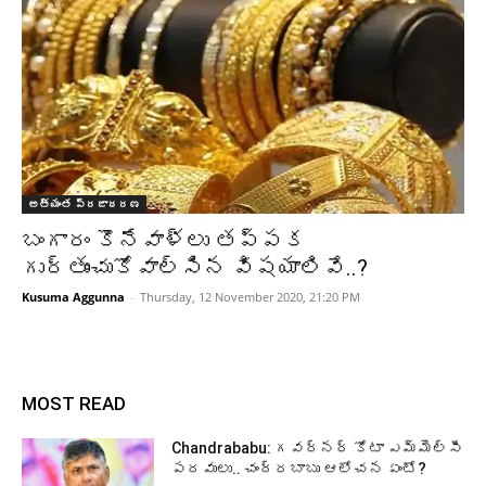
అత్యంత ప్రజాదరణ
బంగారం కొనేవాళ్లు తప్పక
గుర్తుంచుకోవాల్సిన విషయాలివే..?
Kusuma Aggunna
-
Thursday, 12 November 2020, 21:20 PM
MOST READ
Chandrababu: గవర్నర్ కోటా ఎమ్మెల్సీ
పదవులు.. చంద్రబాబు ఆలోచన ఏంటో?