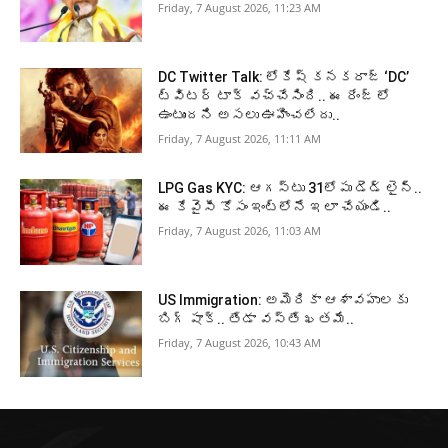
Friday, 7 August 2026, 11:23 AM
DC Twitter Talk: లోకేష్ కనకరాజ్ ‘DC’
ట్విటర్ టాక్ వచ్చేసింది.. ఈ రేంజ్ లో
ఉంటుందని అసలు ఊహించలేదు..
Friday, 7 August 2026, 11:11 AM
LPG Gas KYC: ఆగస్టు 31లోపు డెడ్ లైన్..
ఈ కేవైసీ కోసం ఇంట్లోనే ఇలా చేయండి..
Friday, 7 August 2026, 11:03 AM
US Immigration: అమెరికా ఆశావహులకు
బిగ్ షాక్.. తేడా వస్తే ఖతమే..
Friday, 7 August 2026, 10:43 AM