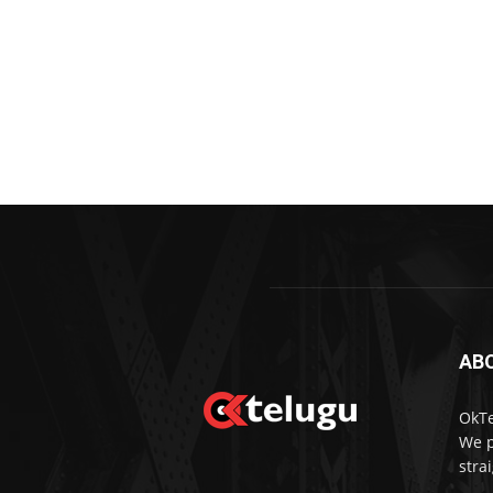
AB
OkTe
We p
stra