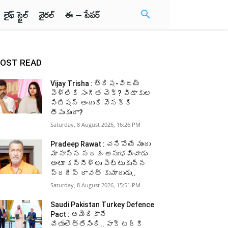
లైఫ్ స్టైల్
వైరల్
ఈ – పేపర్
OST READ
Vijay Trisha : త్రిష-విజయ్
పెళ్లికి సంగీత చెక్? విడాకుల
పిటిషన్ అందుకే వెనక్కి
తీసుకుందా?
Saturday, 8 August 2026, 16:26 PM
Pradeep Rawat : చనిపోయే ముందు
మా నాన్న నరకం అనుభవించాడు
అంటూ కన్నీళ్లు పెట్టుకున్న
ప్రదీప్ రావత్ కుమారుడు..
Saturday, 8 August 2026, 15:51 PM
Saudi Pakistan Turkey Defence
Pact : అమెరికానే
చేతులెత్తేసింది.. పాక్‌ టర్కీ