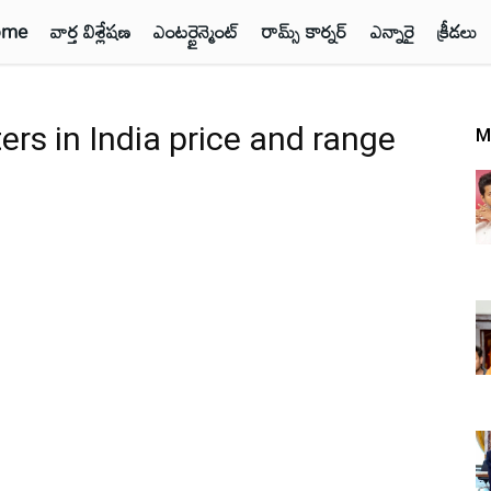
ome
వార్త విశ్లేషణ
ఎంటర్టైన్మెంట్
రామ్స్ కార్నర్
ఎన్నారై
క్రీడలు
ers in India price and range
M