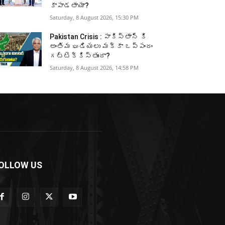
కాపాడతాయా?
Saturday, 8 August 2026, 15:30 PM
Pakistan Crisis : పాకిస్తాన్ కి
అంతిమ ఘడియలు మక్కా ఒప్పందం
గట్టెక్కిస్తుందా?
Saturday, 8 August 2026, 14:58 PM
OLLOW US