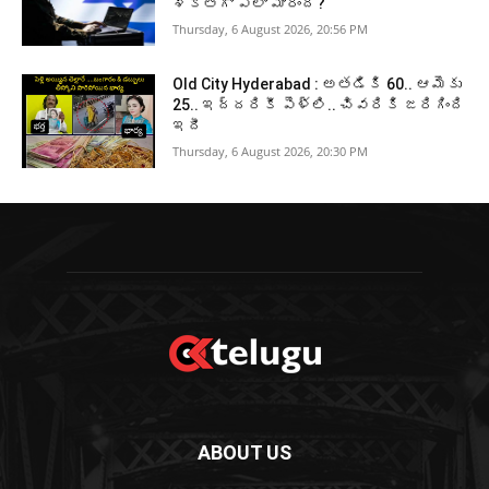
శక్తిగా ఎలా మారింది?
Thursday, 6 August 2026, 20:56 PM
Old City Hyderabad : అతడికి 60.. ఆమెకు
25.. ఇద్దరికీ పెళ్లి.. చివరికి జరిగింది
ఇదీ
Thursday, 6 August 2026, 20:30 PM
ABOUT US