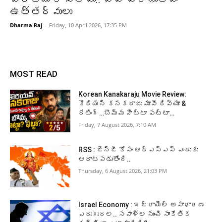
ఉత్తర్వులు
Dharma Raj
-
Friday, 10 April 2026, 17:35 PM
MOST READ
Korean Kanakaraju Movie Review:
కొరియన్ కనకరాజు మూవీ రివ్యూ &
రేటింగ్…బొమ్మ హిట్టా ఫట్టా…
Friday, 7 August 2026, 7:10 AM
RSS : జెన్‌జీ కోసం ఆర్‌ఎస్‌ఎస్‌ ఎందుకు
ఆరాటపడుతోంది..
Thursday, 6 August 2026, 21:03 PM
Israel Economy : ఇజ్రాయెల్‌ అసాధారణ
ఎదుగుదల.. సవాళ్ల నుంచి సాంకేతిక