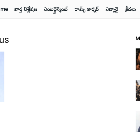
ome
వార్త విశ్లేషణ
ఎంటర్టైన్మెంట్
రామ్స్ కార్నర్
ఎన్నారై
క్రీడలు
us
M