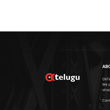
AB
OkTe
We p
stra
Cont