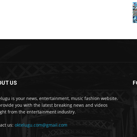
OUT US
F
lugu is your news, entertainment, music fashion website.
rovide you with the latest breaking news and videos
ight from the entertainment industry.
act us:
oktelugu.com@gmail.com