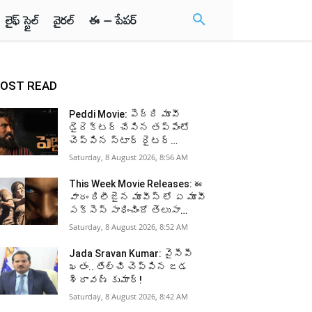
లైఫ్ స్టైల్
వైరల్
ఈ – పేపర్
OST READ
Peddi Movie: పెద్ది మూవీ
డైరెక్టర్ చేసిన తప్పేంటో
చెప్పిన స్టార్ రైటర్…
Saturday, 8 August 2026, 8:56 AM
This Week Movie Releases: ఈ
వారం రిలీజైన మూవీస్ లో ఏ మూవీ
సక్సెస్ సాధించిందో తెలుసా…
Saturday, 8 August 2026, 8:52 AM
Jada Sravan Kumar: వైసీపీ
ఖతం.. తేల్చి చెప్పిన జడ
శ్రావణ్ కుమార్!
Saturday, 8 August 2026, 8:42 AM