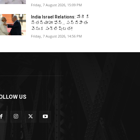
Friday, 7 August 2026, 15:09 PM
India Israel Relations: మోదీకి
నెతన్యాహూ ఫోన్‌.. సన్నిహితం
వెనుక సంక్లిష్టత!
Friday, 7 August 2026, 14:56 PM
OLLOW US