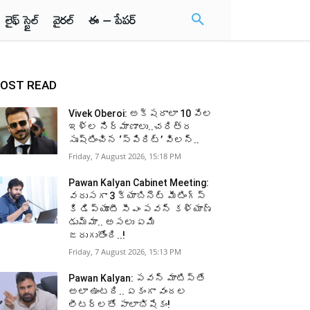
లైఫ్ స్టైల్
వైరల్
ఈ – పేపర్
OST READ
Vivek Oberoi: అక్షరాలా 10 వేల
ఇళ్ల నిర్మాణాలు..చరిత్ర
సృష్టించిన ‘స్పిరిట్’ విలన్..
Friday, 7 August 2026, 15:18 PM
Pawan Kalyan Cabinet Meeting:
వరుసగా 3 క్యాబినెట్ మీటింగ్స్
కి డిప్యూటీ సీఎం పవన్ కళ్యాణ్
డుమ్మా.. అసలు ఏమి
జరుగుతోంది..!
Friday, 7 August 2026, 15:13 PM
Pawan Kalyan: పవన్ మాటిస్తే
అలా ఉంటది.. ఏకంగా వందల
లీటర్లతో పాలాభిషేకం!