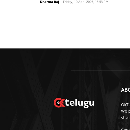
Dharma Raj
-
Friday, 10 April 2026, 16:53 PM
AB
OkTe
We p
stra
Cont