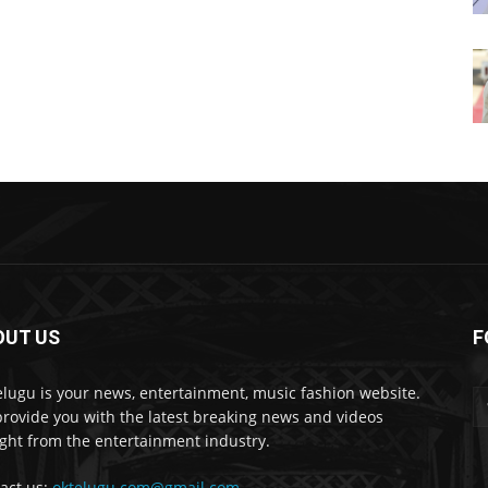
OUT US
F
lugu is your news, entertainment, music fashion website.
rovide you with the latest breaking news and videos
ight from the entertainment industry.
act us:
oktelugu.com@gmail.com