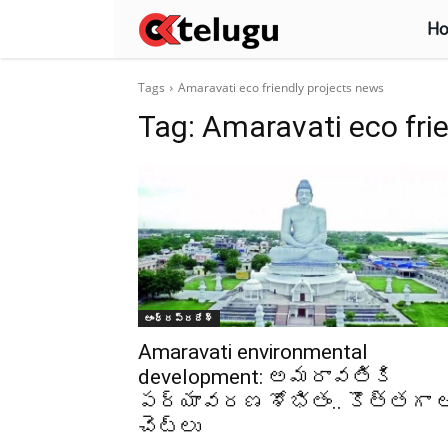
H
Tags
Amaravati eco friendly projects news
Tag:
Amaravati eco fri
ఆంధ్రప్రదేశ్‌
Amaravati environmental
development: అమరావతికి
పర్యావరణ శోభితం.. కొత్తగా 
చెట్లు