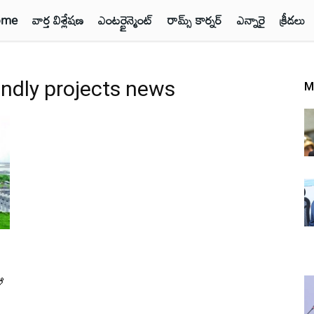
ome
వార్త విశ్లేషణ
ఎంటర్టైన్మెంట్
రామ్స్ కార్నర్
ఎన్నారై
క్రీడలు
endly projects news
M
ఆ