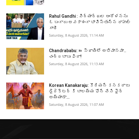
Rahul Gandhi : విద్యార్థుల ఆందోళనను
ఓ బంగారు అవకాశంగా భావిస్తున్న రాహుల్
గాంధీ
Saturday, 8 August 2026, 11:14 AM
Chandrababu: ఈ స్థాయిలో అభిమానమా..
చంద్రబాబు ఫిదా!
Saturday, 8 August 2026, 11:13 AM
Korean Kanakaraju: కొరియన్ కనకరాజు
డైరెక్టర్ కి బాలయ్య ఫోన్ చేసి ఫైర్
అయ్యాడా…
Saturday, 8 August 2026, 11:07 AM