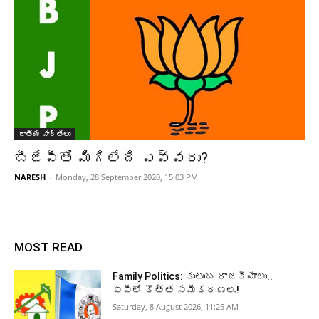
జాతీయ వార్తలు
బీజేపీతో మిగిలేది ఎవ్వరు?
NARESH
-
Monday, 28 September 2020, 15:03 PM
MOST READ
Family Politics: కుటుంబ రాజకీయాలు..
ఏపీలో కొత్త సమీకరణలు!
Saturday, 8 August 2026, 11:25 AM