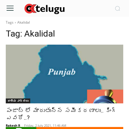
Tags
Akalidal
Tag:
Akalidal
జాతీయ వార్తలు
పంజాబ్ లో మారుతున్న సమీకరణాలు.. కింగ్
ఎవ‌రో..?
Rakesh R
-
Friday, 2 July 2021, 11:46 AM