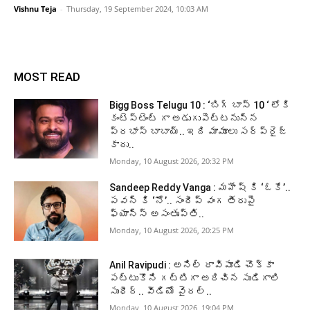
Vishnu Teja
-
Thursday, 19 September 2024, 10:03 AM
MOST READ
Bigg Boss Telugu 10 : ‘బిగ్ బాస్ 10 ‘ లోకి
కంటెస్టెంట్ గా అడుగుపెట్టనున్న
ప్రభాస్ బాబాయ్.. ఇది మామూలు సర్ప్రైజ్
కాదు..
Monday, 10 August 2026, 20:32 PM
Sandeep Reddy Vanga : మహేష్ కి ‘ఓకే’..
పవన్ కి ‘నో’.. సందీప్ వంగ తీరుపై
ఫ్యాన్స్ అసంతృప్తి..
Monday, 10 August 2026, 20:25 PM
Anil Ravipudi : అనిల్ రావిపూడి చొక్కా
పట్టుకొని గట్టిగా అరిచిన సుడిగాలి
సుధీర్.. వీడియో వైరల్..
Monday, 10 August 2026, 19:04 PM