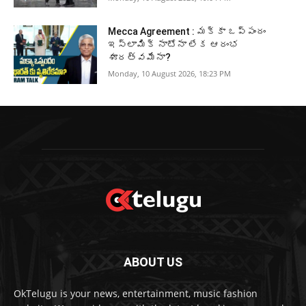
Mecca Agreement : మక్కా ఒప్పందం
ఇస్లామిక్ నాటోనా లేక ఆరంభ
శూరత్వమేనా?
Monday, 10 August 2026, 18:23 PM
ABOUT US
OkTelugu is your news, entertainment, music fashion