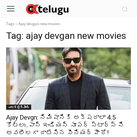
Tags
Ajay devgan new movies
Tag:
ajay devgan new movies
ఎంటర్టైన్మెంట్
Ajay Devgn: నిమిషానికి అక్షరాలా 4.5
కోట్లు..పాన్ ఇండియన్ సూపర్ స్టార్స్ ని
అవలీలగా దాటేసిన సీనియర్ హీరో!