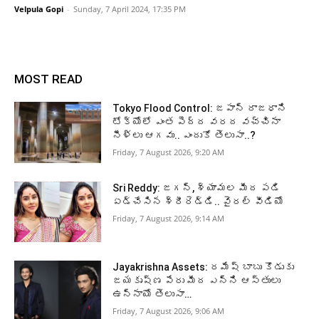
Velpula Gopi
-
Sunday, 7 April 2024, 17:35 PM
MOST READ
Tokyo Flood Control: జపాన్ రాజధాని
టోక్యోలో ఎంత పెద్ద వరద వచ్చినా
నీళ్లు ఆగవు.. ఎందుకో తెలుసా..?
Friday, 7 August 2026, 9:20 AM
Sri Reddy: జగన్, శ్యామల మీద పడి
ఏడ్చేసిన శ్రీరెడ్డి.. వైరల్ వీడియో
Friday, 7 August 2026, 9:14 AM
Jayakrishna Assets: రమేష్ బాబు కొడుకు
జయకృష్ణ పేరు మీద ఎన్ని ఆస్తులు
ఉన్నాయో తెలుసా…
Friday, 7 August 2026, 9:06 AM