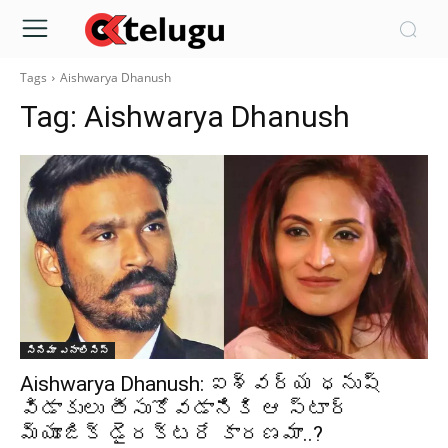
Tags
Aishwarya Dhanush
Tag:
Aishwarya Dhanush
సినిమా ఎనాలిసిస్
Aishwarya Dhanush: ఐశ్వర్య ధనుష్
విడాకులు తీసుకోవడానికి ఆ స్టార్
మ్యూజిక్ డైరక్టరే కారణమా..?