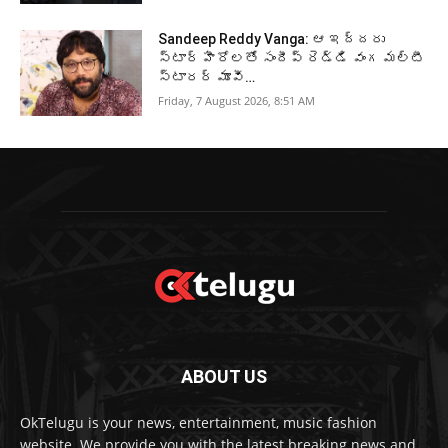
Sandeep Reddy Vanga: ఆ ఇద్దరు
స్టార్ హీరోలతో సందీప్ రెడ్డి వంగ మల్టీ
స్టారర్ మూవీ…
Friday, 7 August 2026, 8:51 AM
ABOUT US
OkTelugu is your news, entertainment, music fashion
website. We provide you with the latest breaking news and