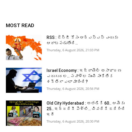
MOST READ
RSS : జెన్‌జీ కోసం ఆర్‌ఎస్‌ఎస్‌ ఎందుకు
ఆరాటపడుతోంది..
Thursday, 6 August 2026, 21:03 PM
Israel Economy : ఇజ్రాయెల్‌ అసాధారణ
ఎదుగుదల.. సవాళ్ల నుంచి సాంకేతిక
శక్తిగా ఎలా మారింది?
Thursday, 6 August 2026, 20:56 PM
Old City Hyderabad : అతడికి 60.. ఆమెకు
25.. ఇద్దరికీ పెళ్లి.. చివరికి జరిగింది
ఇదీ
Thursday, 6 August 2026, 20:30 PM