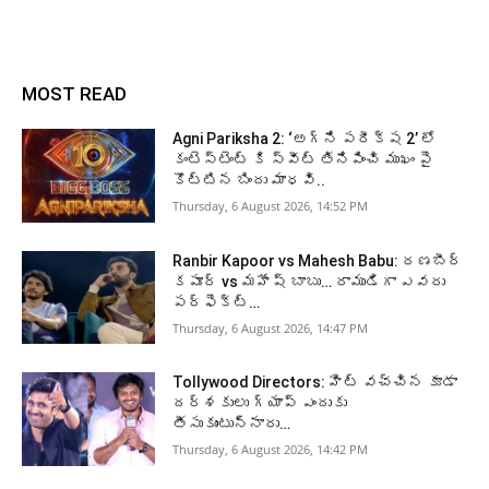
MOST READ
Agni Pariksha 2: ‘అగ్ని పరీక్ష 2’ లో
కంటెస్టెంట్ కి స్వీట్ తినిపించి ముఖం పై
కొట్టిన బిందు మాధవి..
Thursday, 6 August 2026, 14:52 PM
Ranbir Kapoor vs Mahesh Babu: రణబీర్
కపూర్ vs మహేష్ బాబు… రాముడిగా ఎవరు
పర్ఫెక్ట్…
Thursday, 6 August 2026, 14:47 PM
Tollywood Directors: హిట్ వచ్చిన కూడా
దర్శకులు గ్యాప్ ఎందుకు
తీసుకుంటున్నారు…
Thursday, 6 August 2026, 14:42 PM