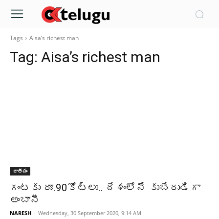
Tags
Aisa’s richest man
Tag:
Aisa’s richest man
జాతీయం
గంటకు రూ.90కోట్లు.. దేశంలోనే కుబేరుడిగా
అంబానీ
NARESH
-
Wednesday, 30 September 2020, 9:14 AM