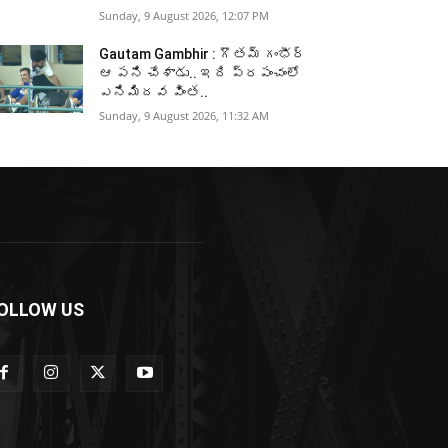
Sunday, 9 August 2026, 12:07 PM
Gautam Gambhir : గౌతమ్ గంభీర్
ఆ పని చేశాడు.. ఇది ప్రపంచంలో
ఎనిమిదవ వింత..
Sunday, 9 August 2026, 11:32 AM
OLLOW US