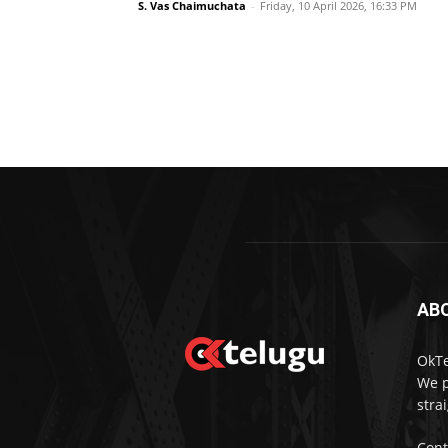
S. Vas Chaimuchata
-
Friday, 10 April 2026, 16:33 PM
AB
OkTe
We p
stra
Cont