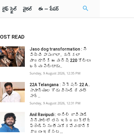
లైఫ్ స్టైల్
వైరల్
ఈ – పేపర్
OST READ
Jaso dog transformation : నీ
పిచ్చి పాసుగాలా.. కుక్కలా
మారడానికి ఈ మనిషి 220 కోట్లు
ఖర్చు పెట్టాడు..
Sunday, 9 August 2026, 12:35 PM
22A Telangana : సెక్షన్ 22 A..
సామాన్యుల గోడు వినండి రేవంత్
సార్..
Sunday, 9 August 2026, 12:31 PM
Anil Ravipudi : అనిల్ రావిపూడి
సినిమాల్లో తన ఇద్దరు క్లోజ్
ఫ్రెండ్స్ ను తీసుకోకపోవడానికి
కారణం ఇదేనట…