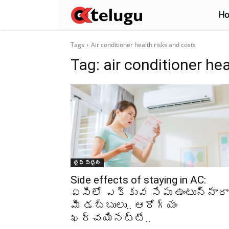
H
Tags
Air conditioner health risks and costs
Tag:
air conditioner he
లైఫ్ స్టైల్
Side effects of staying in AC:
ఏసీలో ఎక్కువ సేపు ఉంటున్నారా.
మీ డబ్బులు.. ఆరోగ్యం
ఖర్చయినట్టే..