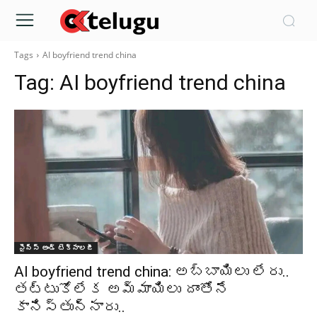
Tags
AI boyfriend trend china
Tag:
AI boyfriend trend china
సైన్స్‌ అండ్‌ టెక్నాలజీ
AI boyfriend trend china: అబ్బాయిలు లేరు..
తట్టుకోలేక అమ్మాయిలు దాంతోనే
కానిస్తున్నారు..