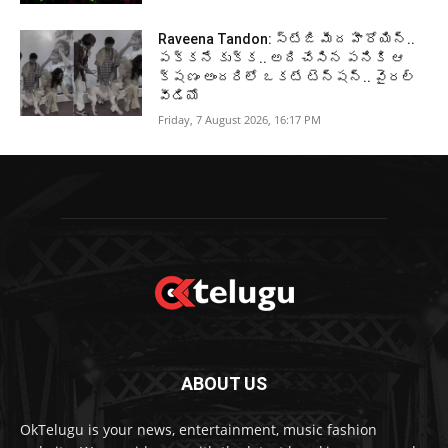
Raveena Tandon: స్టేజి మీద హీరోయిన్..
పక్కనే కుక్క.. అది చేసిన పనికి ఆ
క్షణం అందరిలో ఒకటే టెన్షన్.. వైరల్
వీడియో
Friday, 7 August 2026, 16:17 PM
ABOUT US
OkTelugu is your news, entertainment, music fashion