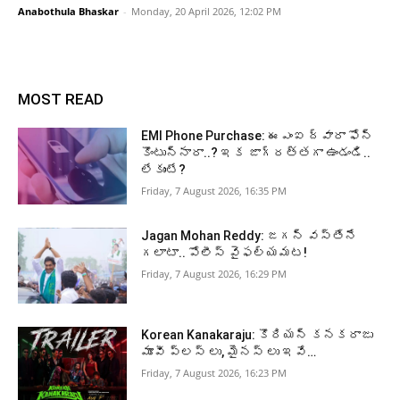
Anabothula Bhaskar
-
Monday, 20 April 2026, 12:02 PM
MOST READ
EMI Phone Purchase: ఈఎంఐ ద్వారా ఫోన్
కొంటున్నారా..? ఇక జాగ్రత్తగా ఉండండి..
లేకుంటే?
Friday, 7 August 2026, 16:35 PM
Jagan Mohan Reddy: జగన్ వస్తేనే
గలాటా.. పోలీస్ వైఫల్యమట!
Friday, 7 August 2026, 16:29 PM
Korean Kanakaraju: కొరియన్ కనకరాజు
మూవీ ప్లస్ లు, మైనస్ లు ఇవే…
Friday, 7 August 2026, 16:23 PM