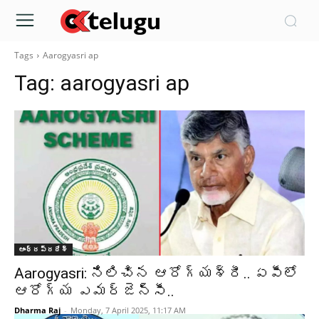
Tags
Aarogyasri ap
Tag:
aarogyasri ap
ఆంధ్రప్రదేశ్‌
Aarogyasri: నిలిచిన ఆరోగ్యశ్రీ.. ఏపీలో
ఆరోగ్య ఎమర్జెన్సీ..
Dharma Raj
-
Monday, 7 April 2025, 11:17 AM