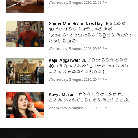
Wednesday, 5 August 2026, 22:09 PM
Spider Man Brand New Day : 6 రోజుల్లో
10 వేల కోట్ల గ్రాస్.. ఇండియా లో
‘ధురంధర్’ ని దాటనున్న ‘స్పైడర్ మ్యాన్ :
బ్రాండ్ న్యూ డే’
Wednesday, 5 August 2026, 20:50 PM
Kajal Aggarwal : 30 కోట్లు పెట్టి తీస్తే
40 లక్షలు వచ్చాయి.. కాజల్ అగర్వాల్
పని ఇక అయిపోయినట్టేనా?
Wednesday, 5 August 2026, 20:14 PM
Kavya Maran : కావ్య జట్టా.. మజాకా..
మినిమం కాదు బ్రో.. ప్రతిదీ మ్యాగ్జిమమే..
Wednesday, 5 August 2026, 19:34 PM