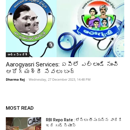
ఆంధ్రప్రదేశ్‌
Aarogyasri Services: ఏపీలో ఎల్లుండి నుంచి
ఆరోగ్యశ్రీ సేవలు బంద్
Dharma Raj
-
Wednesday, 27 December 2023, 14:48 PM
MOST READ
RBI Repo Rate : లోన్లు తీసుకున్న వారికి
ఇది గుడ్ న్యూస్