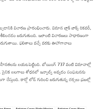
ానికి విచారణ ప్రారంభించారు. విమాన బ్లాక్‌ బాక్స్‌ రికవరీ,
పరిశీలించడం జరుగుతుంది. ఇలాంటి విచారణలు సాధారణంగా
ుగుతాయి. ఫలితాలు వచ్చే వరకు ఊహాగానాలు
ీనతలను బయటపెట్టింది. బోయింగ్‌ 737 వంటి విమానాల్లో
ుంది. సైనిక బలగాలు శోధనలో ఇన్వాల్వ్‌ అవ్వడం సంఘటనను
స్తుంది. కార్గో లోడ్‌ గురించి జరుగుతున్న చర్చలు ప్రజల్లో
tion News
Pakistan Cargo Flight Missing
Pakistan Cargo Plane