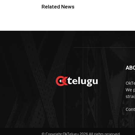
Related News
AB
OkTe
We p
stra
Cont
© Copyright OkTelugu 2026 All rights reserved.