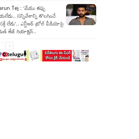
run Tej : ‘మేము తప్పు
యలేదు.. సన్నివేశాన్ని తొలగించే
రసక్తే లేదు’.. ఎన్టీఆర్ ట్రోల్ వీడియోపై
ుణ్ తేజ్ రియాక్షన్..