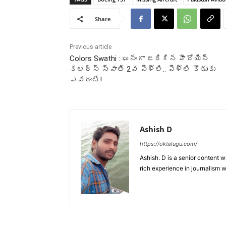
Share
Previous article
Colors Swathi : ఘనంగా జరిగిన హీరోయిన్
కలర్స్ స్వాతి 2వ పెళ్లి.. పెళ్లి కొడుకు
ఎవరంటే!
Ashish D
https://oktelugu.com/
Ashish. D is a senior content 
rich experience in journalism wr