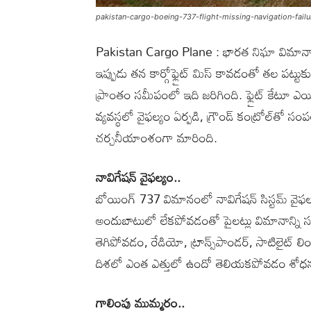
pakistan-cargo-boeing-737-flight-missing-navigation-failu
Pakistan Cargo Plane : భారత నిఘా విమానాలు, 
ఇప్పుడు తన కార్గోఫ్లైట్‌ మిస్‌ కావడంతో తల పట్టు
ప్రాంతం సమీపంలో ఇది జరిగింది. ఫ్లైట్‌ కేటూ ఎయ
వ్యవస్థలో వైఫల్యం ఏర్పడి, గ్రౌండ్‌ కంట్రోల్‌తో 
చర్చనీయాంశంగా మారింది.
నావిగేషన్‌ వైఫల్యం..
బోయింగ్‌ 737 విమానంలో నావిగేషన్‌ సిస్టమ్‌ వ
అందుబాటులో లేకపోవడంతో పైలట్లు విమానాన్ని స
తెగిపోవడం, రేడియో, ట్రాన్స్‌పాండర్, సాటిలైట్‌ 
దిశలో ఎంత ఎత్తులో ఉందో తెలియకపోవడం శోధనను
గాలింపు ముమ్మరం..