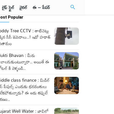
లైఫ్ స్టైల్
వైరల్
ఈ – పేపర్
ost Popular
oddy Tree CCTV : తాటిచెట్లు
్కిన సీసీ కెమెరాలు..! ఇదో హఠాత్
రిణామం
ukti Bhavan : మీరు
ావాలనుకుంటున్నారా.. అయితే ఈ
టల్ కి వెళ్ళండి..
iddle class finance : మిడిల్
లాస్ పీపుల్స్ ఎందుకు ధనవంతులు
లేకపోతున్నారు? ఈ ఆరు తప్పులే
ారణం..
ujarat Well Water : బావిలో