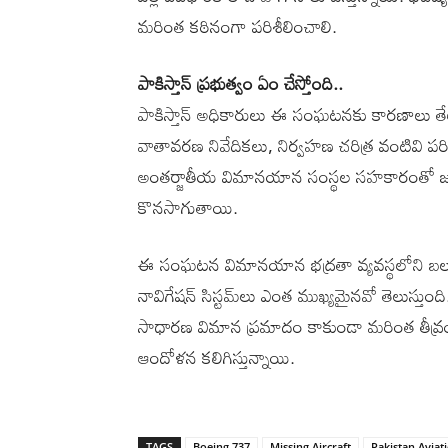
మరింత కఠినంగా పరిశీలించాలి.
పాకిస్తాన్‌ ప్రభుత్వం ఏం చేస్తోంది..
పాకిస్తాన్‌ అధికారులు ఈ సంఘటనకు కారణాలు తేల్చడ
వాతావరణ నివేదికలు, నిర్వహణ చరిత్ర వంటివి 
అంతర్జాతీయ విమానయాన సంస్థల సహకారంతో జర
కొనసాగుతాయి.
ఈ సంఘటన విమానయాన భద్రతా వ్యవస్థలోని బలహ
నావిగేషన్‌ సిస్టమ్‌లు ఎంత ముఖ్యమైనవో తెలుస్త
సాధారణ విమాన ప్రమాదం కాకుండా మరింత తీవ్రంగా చే
ఆందోళన కలిగిస్తున్నాయి.
TAGS
Boeing 737
Missing Aircraft
Pakistan Avia