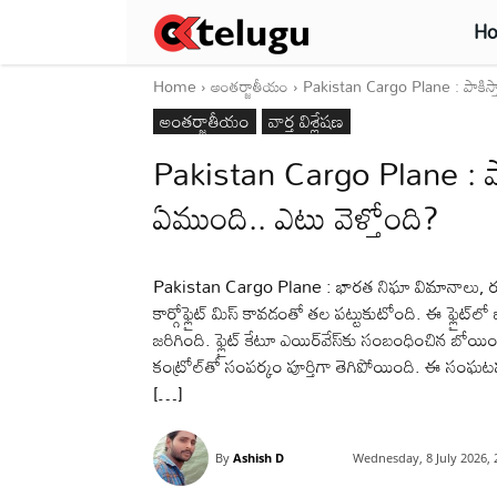
H
Home
అంతర్జాతీయం
Pakistan Cargo Plane : పాకిస్తాన్‌
అంతర్జాతీయం
వార్త విశ్లేషణ
Pakistan Cargo Plane : పాకిస్త
ఏముంది.. ఎటు వెళ్తోంది?
Pakistan Cargo Plane : భారత నిఘా విమానాలు, రవాణా 
కార్గోఫ్లైట్‌ మిస్‌ కావడంతో తల పట్టుకుటోంది. ఈ ఫ్లైట్
జరిగింది. ఫ్లైట్‌ కేటూ ఎయిర్‌వేస్‌కు సంబంధించిన బోయింగ్
కంట్రోల్‌తో సంపర్కం పూర్తిగా తెగిపోయింది. ఈ సంఘటన
[…]
By
Ashish D
Wednesday, 8 July 2026,