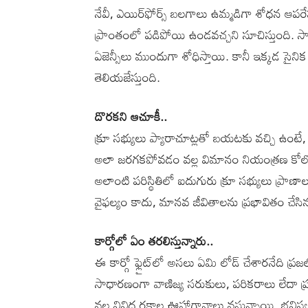
నేవీ, ఎయిర్‌ఫోర్స్‌ బలగాలు ఉమ్మడిగా శోధన ఆపర
ప్రాంతంలో పడిపోయి ఉండవచ్చని సూచిస్తుంది. సా
ఏజెన్సీలు ముందుగా శోధిస్తాయి. కానీ ఇక్కడ సైన
తెలియజేస్తుంది.
దొరకని ఆచూకీ..
క్రూ సభ్యులు ప్యారాచూట్లతో బయటకు వచ్చి ఉంటే, రెస
అలా జరగకపోవడం వల్ల విమానం నియంత్రణ కోల్పో
అలాంటి పరిస్థితిలో ఐదుగురు క్రూ సభ్యులు ప్రా
వైఫల్యం కాదు, మానవ జీవితాలను ప్రభావితం చేసి
కార్గోలో ఏం తరలిస్తున్నారు..
ఈ కార్గో ఫ్లైట్‌లో అసలు ఏమి లోడ్‌ చేశారనేది ప్
సాధారణంగా వాణిజ్య సరుకులు, పరికరాలు లేదా ప్ర
వల్ల వివిధ రకాల ఊహాగానాలు వస్తున్నాయి. భవిష్య