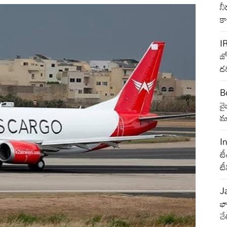
నీ
క
I
జ్
దర
B
వ
మా
I
టీ
ట
J
భా
చే