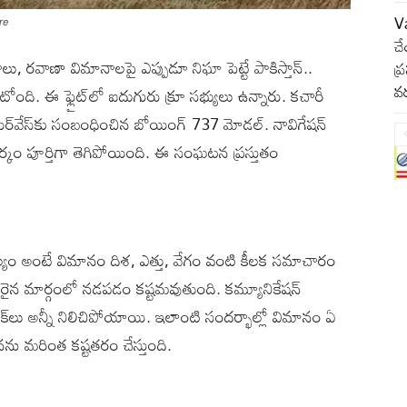
Va
re
చే
రవాణా విమానాలపై ఎప్పుడూ నిఘా పెట్టే పాకిస్తాన్‌..
ప్
వర
కుటోంది. ఈ ఫ్లైట్‌లో ఐదుగురు క్రూ సభ్యులు ఉన్నారు. కచారీ
ిర్‌వేస్‌కు సంబంధించిన బోయింగ్‌ 737 మోడల్‌. నావిగేషన్‌
సంపర్కం పూర్తిగా తెగిపోయింది. ఈ సంఘటన ప్రస్తుతం
ైఫల్యం అంటే విమానం దిశ, ఎత్తు, వేగం వంటి కీలక సమాచారం
రైన మార్గంలో నడపడం కష్టమవుతుంది. కమ్యూనికేషన్‌
లింక్‌లు అన్నీ నిలిచిపోయాయి. ఇలాంటి సందర్భాల్లో విమానం ఏ
 మరింత కష్టతరం చేస్తుంది.