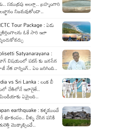
రు.. సముద్రపు అలల్లా.. బ్రహ్మంగారి
ాలజ్ఞానం నిజమవుతోందా..
RCTC Tour Package : ఏడు
యోతిర్లింగాలను ఓకే సారి ఇలా
్శించుకోవచ్చు
olisetti Satyanarayana :
ైజాగ్ విషయంలో పవన్ కు జనసేన
జీ నేత వార్నింగ్.. ఏం జరిగింది..
ndia vs Sri Lanka : లంక బీ
ంలో చేతిలోనే ఇలాగైతే..
ీమిండియాకు ఏమైంది..
apan earthquake : కళ్ళముందే
రీ భూకంపం.. వీళ్ళు చేసిన పనికి
తులెత్తి మొక్కాల్సిందే..