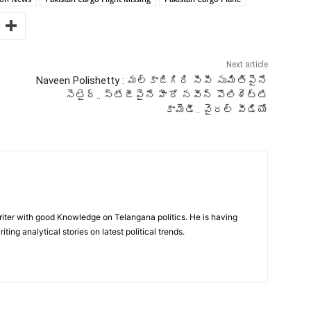
Next article
Naveen Polishetty : మల్కాజిగిరి సీపీ సుమితిపైనే
సెటైర్.. స్టేజీపైనే హీరో నవీన్ పొలిశెట్టి
కామెడీ.. వైరల్ వీడియో
writer with good Knowledge on Telangana politics. He is having
iting analytical stories on latest political trends.