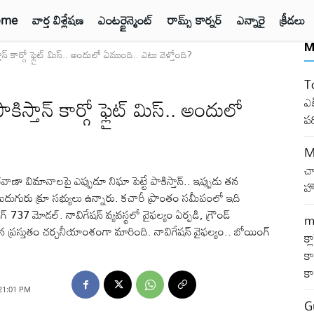
ome
వార్త విశ్లేషణ
ఎంటర్టైన్మెంట్
రామ్స్ కార్నర్
ఎన్నారై
క్రీడలు
M
 కార్గో ఫ్లైట్‌ మిస్‌.. అందులో ఏముంది.. ఎటు వెళ్తోంది?
T
ాన్‌ కార్గో ఫ్లైట్‌ మిస్‌.. అందులో
ఎక
ప
M
చ
విమానాలపై ఎప్పుడూ నిఘా పెట్టే పాకిస్తాన్‌.. ఇప్పుడు తన
హో
‌లో ఐదుగురు క్రూ సభ్యులు ఉన్నారు. కచారీ ప్రాంతం సమీపంలో ఇది
‌ 737 మోడల్‌. నావిగేషన్‌ వ్యవస్థలో వైఫల్యం ఏర్పడి, గ్రౌండ్‌
m
 ప్రస్తుతం చర్చనీయాంశంగా మారింది. నావిగేషన్‌ వైఫల్యం.. బోయింగ్‌
క్
కా
క
 21:01 PM
G