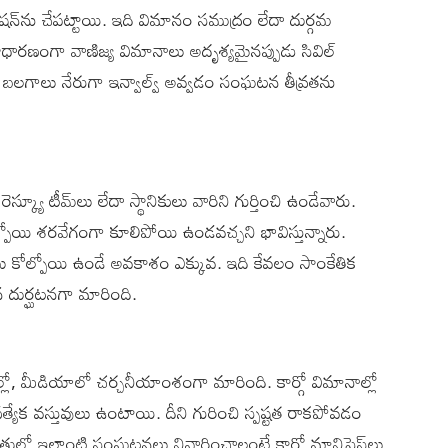
ేషన్‌ను చేపట్టాయి. ఇది విమానం సముద్రం లేదా దుర్గమ
ధారణంగా వాణిజ్య విమానాలు అదృశ్యమైనప్పుడు సివిల్‌
ిక బలగాలు నేరుగా ఇన్వాల్వ్‌ అవ్వడం సంఘటన తీవ్రతను
్క్యూ టీమ్‌లు లేదా స్థానికులు వారిని గుర్తించి ఉండేవారు.
యి శరవేగంగా కూలిపోయి ఉండవచ్చని భావిస్తున్నారు.
ణాలు కోల్పోయి ఉండే అవకాశం ఎక్కువ. ఇది కేవలం సాంకేతిక
న దుర్ఘటనగా మారింది.
రజల్లో, మీడియాలో చర్చనీయాంశంగా మారింది. కార్గో విమానాల్లో
త్యేక వస్తువులు ఉంటాయి. దీని గురించి స్పష్టత రాకపోవడం
త్తులో ఇలాంటి సంఘటనలు నివారించాలంటే కార్గో మానిఫెస్ట్‌లు