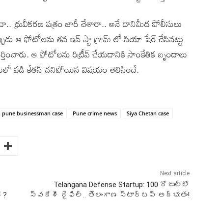
దా.. ధ్రువీకరణ పత్రం జారీ చేశారా.. అనే దానిమీద పోలీసులు
న్నప్పుడు ఆ ఫోటోలను తన ఇన్ స్టా గ్రామ్ లో సియా షేర్ చేసినట్టు
ుర్తించారు. ఆ ఫోటోలను రిట్రీవ్ చేయడానికి సాంకేతిక బృందాలు
ోయలో పడి కేతన్ చనిపోయిన విషయం తెలిసిందే.
pune businessman case
Pune crime news
Siya Chetan case
Next article
Telangana Defense Startup: 100 రోజుల్లో
ి?
స్వదేశీ రైఫిల్‌.. తెలంగాణ స్టార్టప్‌ అద్భుతం!