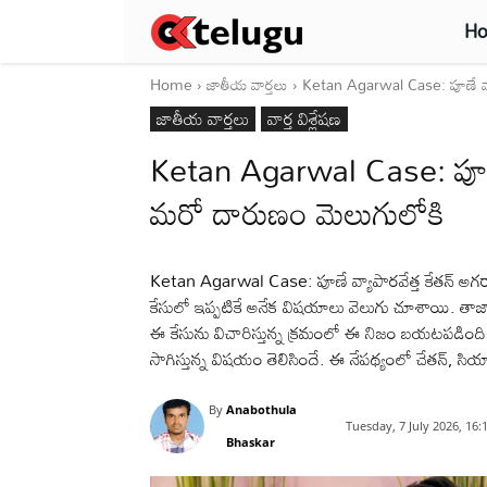
H
Home
జాతీయ వార్తలు
Ketan Agarwal Case: పూణే వ్యా
జాతీయ వార్తలు
వార్త విశ్లేషణ
Ketan Agarwal Case: పూణే వ
మరో దారుణం మెలుగులోకి
Ketan Agarwal Case: పూణే వ్యాపారవేత్త కేతన్ అగర్వ
కేసులో ఇప్పటికే అనేక విషయాలు వెలుగు చూశాయి. తాజాగ
ఈ కేసును విచారిస్తున్న క్రమంలో ఈ నిజం బయటపడింది. క
సాగిస్తున్న విషయం తెలిసిందే. ఈ నేపథ్యంలో చేతన్, సియ
By
Anabothula
Tuesday, 7 July 2026, 16
Bhaskar