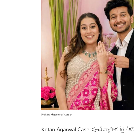
Ketan Agarwal case
Ketan Agarwal Case: పూణే వ్యాపారవేత్త కేతన్ 