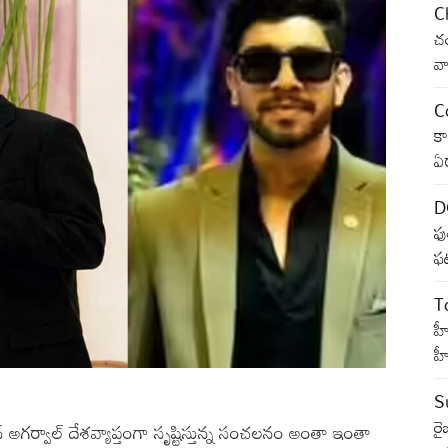
C
చ
వ
C
కా
ఏర
D
ఫు
ఫ
T
హీ
హ
S
రై
అగర్వాల్ దేశవ్యాప్తంగా సృష్టిస్తున్న సంచలనం అంతా ఇంతా