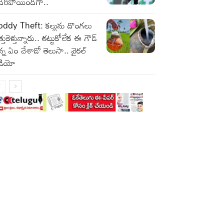
ిరిపోయిందిగా..
oddy Theft: కల్లును దొంగలు
్తుకెళ్తున్నారు.. తట్టుకోలేక ఈ గౌడ్
్న ఏం చేశాడో తెలుసా.. వైరల్
ీడియో