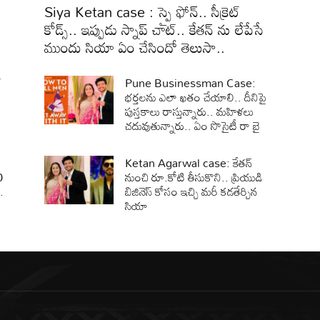
Siya Ketan case : స్పై ఫోన్.. సీక్రెట్
కోడ్స్.. ఇప్పుడు స్నాప్ చాట్.. కేతన్ ను లేపేసే
ముందు సియా ఏం చేసిందో తెలుసా..
్
Pune Businessman Case:
భర్తలను ఎలా ఖతం చేయాలి.. దీనిపై
పుస్తకాలు రాస్తున్నారు.. మహిళలు
చదువుతున్నారు.. ఏం సొసైటీ రా బై
Ketan Agarwal case: కేతన్
0
నుంచి రూ.కోటి తీసుకొని.. ప్రియుడి
.
బిజినెస్ కోసం ఇచ్చి మరీ కడతేర్చిన
సియా