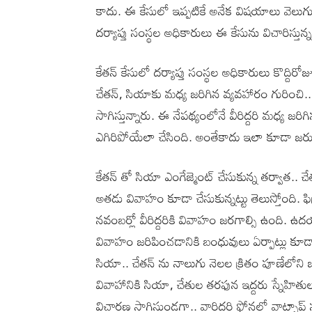
కాదు. ఈ కేసులో ఇప్పటికే అనేక విషయాలు వెలుగ
దర్యాప్తు సంస్థల అధికారులు ఈ కేసును విచారిస్
కేతన్ కేసులో దర్యాప్తు సంస్థల అధికారులు కొద్ది
చేతన్, సియాకు మధ్య జరిగిన వ్యవహారం గురించి.
సాగిస్తున్నారు. ఈ నేపథ్యంలోనే వీరిద్దరి మధ్య జ
ఎగిరిపోయేలా చేసింది. అంతేకాదు ఇలా కూడా జరు
కేతన్ తో సియా ఎంగేజ్మెంట్ చేసుకున్న తర్వాత.. 
అతడు వివాహం కూడా చేసుకున్నట్టు తెలుస్తోంది. ఫి
నవంబర్లో వీరిద్దరికి వివాహం జరగాల్సి ఉంది. ఉ
వివాహం జరిపించడానికి బంధువులు ఏర్పాట్లు కూడ
సియా.. చేతన్ ను నాలుగు నెలల క్రితం పూణేలోని ఒక రిజ
వివాహానికి సియా, చేతుల తరఫున ఇద్దరు స్నేహితు
విచారణ సాగిస్తుండగా.. వారిద్దరి ఫోన్లలో వాట్