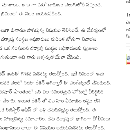
అద
ు చూశాయి. తాజాగా మరో దారుణం వెలుగులోకి వచ్చింది.
తున్న క్రమంలో ఈ నిజం బయటపడింది.
T
ఎత
అన
రోజులుగా విచారణ సాగిస్తున్న విషయం తెలిసిందే. ఈ నేపథ్యంలో
వ
. దర్యాప్తు సంస్థల అధికారులు మరింత లోతుగా విచారణ
రిగిన ఒక సంఘటన దర్యాప్తు సంస్థల అధికారులకు ఫ్యుజులు
గుతుందా అని వారు ఆశ్చర్యపోయేలా చేసింది.
చేతన్ ఆమెతో గొడవ పడినట్టు తెలుస్తోంది. ఇదే క్రమంలో ఆమె
బ్రవరి నెలలో సియా కేతన్ అగర్వాల్ తో ఎంగేజ్మెంట్ చేసుకుంది.
దయపూర్ ప్రాంతంలో ఒక విలాసవంతమైన హోటల్లో వీరిద్దరికి
ా చేశారు. అయితే కేతన్ తో వివాహం ఏమాత్రం ఇష్టం లేని
ిస్ట్రార్ ఆఫీస్ లో పెళ్లి చేసుకున్నట్టు తెలుస్తోంది. ఈ
లు హాజరైనట్టు సమాచారం. కేసు దర్యాప్తులో భాగంగా పోలీసులు
సాప్ సంభాషణల ద్వారా ఈ విషయం బయటపడినట్టు తెలుస్తోంది.