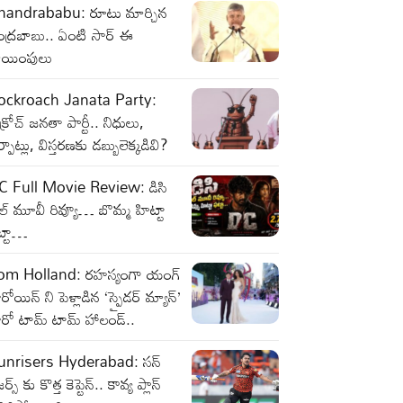
handrababu: రూటు మార్చిన
ంద్రబాబు.. ఏంటి సార్ ఈ
ాయింపులు
ockroach Janata Party:
క్రోచ్‌ జనతా పార్టీ.. నిధులు,
్పాట్లు, విస్తరణకు డబ్బులెక్కడివి?
C Full Movie Review: డిసి
ల్ మూవీ రివ్యూ… బొమ్మ హిట్టా
ట్టా…
om Holland: రహస్యంగా యంగ్
రోయిన్ ని పెళ్లాడిన ‘స్పైడర్ మ్యాన్’
ీరో టామ్ టామ్ హాలండ్..
unrisers Hyderabad: సన్
జర్స్ కు కొత్త కెప్టెన్.. కావ్య ప్లాన్