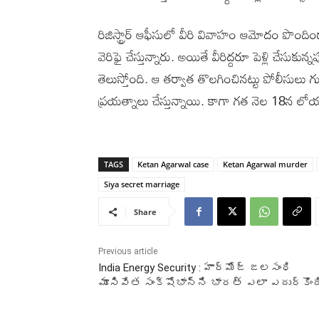
రిజిస్ట్రార్ ఆఫీసులో వీరి వివాహం ఆమోదం పొందిం
వెరిఫై చేస్తున్నారు. అయితే వీరిద్దరూ పెళ్లి చేసుకు
తెలుస్తోంది. ఆ తర్వాత తొలగించినట్టు పోలీసులు గ
ప్రయత్నాలు చేస్తున్నాయి. కాగా గత నెల 18న ల
TAGS
Ketan Agarwal case
Ketan Agarwal murder
Siya secret marriage
Share
Previous article
India Energy Security : హార్మోజ్ జలసంధి
మూసివేత సంక్షోభాన్ని భారత్ ఎలా ఎదుర్కొంద