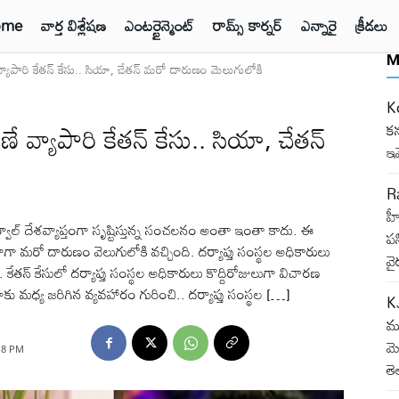
ome
వార్త విశ్లేషణ
ఎంటర్టైన్మెంట్
రామ్స్ కార్నర్
ఎన్నారై
క్రీడలు
M
పారి కేతన్ కేసు.. సియా, చేతన్ మరో దారుణం మెలుగులోకి
K
్యాపారి కేతన్ కేసు.. సియా, చేతన్
కన
ఇ
R
హీ
ాల్ దేశవ్యాప్తంగా సృష్టిస్తున్న సంచలనం అంతా ఇంతా కాదు. ఈ
పన
ా మరో దారుణం వెలుగులోకి వచ్చింది. దర్యాప్తు సంస్థల అధికారులు
వై
ేతన్ కేసులో దర్యాప్తు సంస్థల అధికారులు కొద్దిరోజులుగా విచారణ
ాకు మధ్య జరిగిన వ్యవహారం గురించి.. దర్యాప్తు సంస్థల […]
K
మూ
మె
:18 PM
తె