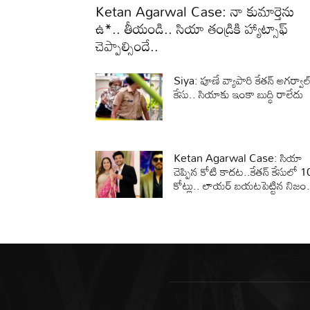
Ketan Agarwal Case: నా కుమార్తెను
ఉ*.. తీయండి.. సియా తండ్రికి హ్యాట్సాఫ్
చెప్పాల్సిందే..
Siya: పూణే వ్యాపారి కేతన్ అగర్వాల
కేసు.. సియాకు ఇంకా బుద్ధి రాలేదు
Ketan Agarwal Case: సియా
చెప్పిన కోటి కాదట..కేతన్ కేసులో 1
కోట్లు.. లాయర్ బయటపెట్టిన నిజం.