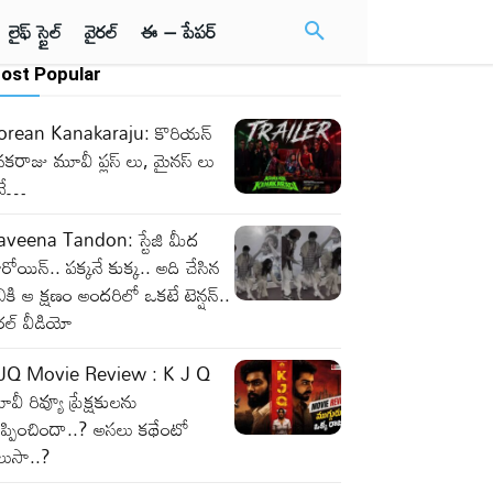
లైఫ్ స్టైల్
వైరల్
ఈ – పేపర్
ost Popular
orean Kanakaraju: కొరియన్
కరాజు మూవీ ప్లస్ లు, మైనస్ లు
వే…
aveena Tandon: స్టేజి మీద
రోయిన్.. పక్కనే కుక్క.. అది చేసిన
ికి ఆ క్షణం అందరిలో ఒకటే టెన్షన్..
రల్ వీడియో
JQ Movie Review : K J Q
వీ రివ్యూ ప్రేక్షకులను
ప్పించిందా..? అసలు కథేంటో
లుసా..?