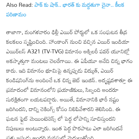
Also Read:
పాక్ కు షాక్.. భారత్ కు మద్దతుగా చైనా.. కీలక
పరిణామం
తాజాగా, మంగళవారం ఢిల్లీ ఎయిర్ పోర్టులో ఒక సంఘటన తీవ్ర
కలకలం సృష్టించింది. హాంకాంగ్ నుంచి వచ్చిన ఎయిర్ ఇండియా
ఎయిర్‌బస్ A321 (TV-TVG) విమానం ఆక్సిలరీ పవర్ యూనిట్లో
అకస్మాత్తుగా మంటలు చెలరేగాయి. ఈ ఏపీయూ అనేది చిన్న భాగం
కాదు. ఇది విమానం భూమిపై ఉన్నప్పుడు విద్యుత్, ఎయిర్
కండిషనింగ్‌ను అందించే ఒక చిన్న జెట్ ఇంజిన్. అదృష్టవశాత్తూ ఈ
ప్రమాదంలో విమానంలోని ప్రయాణికులు, సిబ్బంది అందరూ
సురక్షితంగా బయటపడ్డారు. అయితే, విమానానికి భారీ నష్టం
జరిగిందని, దాన్ని చెకింగ్స్ కోసం నిలిపివేశారని తెలిసింది. ఈ
ఘటన ఫ్లైట్ మెయింటెనెన్స్ లో పెద్ద లోపాన్ని సూచిస్తుందని
నిపుణులు అంటున్నారు. ఇంత పెద్ద పొరపాటు ఎలా జరిగిందనే
ప్రశ్న ఇప్పుడు అందరి మనసుల్లో మెదులుతోంది.