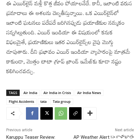
ఈ ఎయిర్‌లైన్ మళ్లీ కొత్త జీవం పోయాలనేదే. కానీ, ఇలాంటి వరుస
ప్రమాదాలు ఈ ఆశలను దెబ్బతీస్తున్నాయి. ఒక ఎయిర్‌లైన్‌లో
ఇలాంటి ఘటనలు పదేపదే జరిగినప్పుడు ప్రయాణికుల నమ్మకం
సన్నగిల్లుతుంది. ఎయిర్ ఇండియా ఈ విషయంలో కనుక
విఫలమైతే, ప్రయాణికులు ఇతర ఎయిర్‌లైన్స్‌ల వైపు మొగ్గు
చూపుతారు. దీని ప్రభావం ఎయిర్ ఇండియా వ్యాపారంపై మాత్రమే
కాకుండా, మొత్తం టాటా గ్రూప్ బ్రాండ్ ఇమేజ్‌కు కూడా నష్టం
కలిగించవచ్చు.
TAGS
Air India
Air India in Crisis
Air India News
Flight Accidents
tata
Tata group
Previous article
Next article
Karuppu Teaser Review:
AP Weather Alert:బంగాళాఖాతం