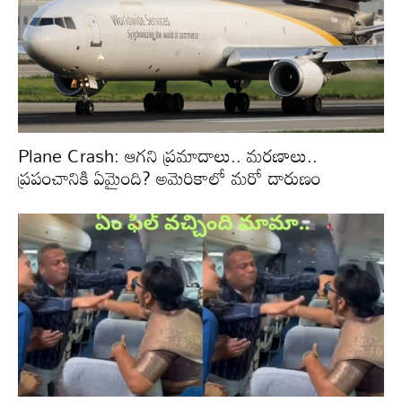
Plane Crash: ఆగని ప్రమాదాలు.. మరణాలు..
ప్రపంచానికి ఏమైంది? అమెరికాలో మరో దారుణం