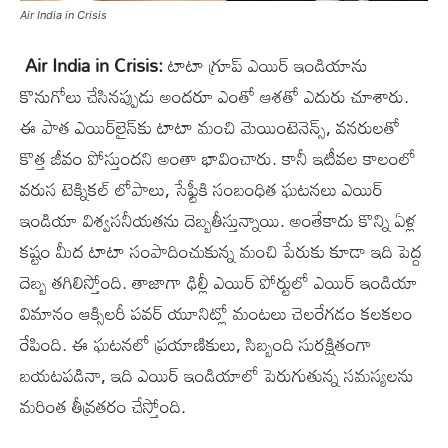
Air India in Crisis
Air India in Crisis:
టాటా గ్రూప్ ఎయిర్ ఇండియాను
కొనుగోలు చేసినప్పుడు అందరూ ఎంతో ఆశతో ఎదురు చూశారు.
ఈ పాత ఎయిర్‌లైన్‌కు టాటా మంచి మెయింటెనెన్స్, వనరులతో
కొత్త జీవం పోస్తుందని అంతా భావించారు. కానీ ఇటీవల కాలంలో
వరుస టెక్నికల్ లోపాలు, సేఫ్టీకి సంబంధిత ఘటనలు ఎయిర్
ఇండియా విశ్వసనీయతను దెబ్బతీస్తున్నాయి. అంతేకాదు కొన్ని ఏళ్ల
కష్టం మీద టాటా సంపాదించుకున్న మంచి పేరుకు కూడా ఇది పెద్ద
దెబ్బ తగిలిస్తోంది. తాజాగా ఢిల్లీ ఎయిర్ పోర్టులో ఎయిర్ ఇండియా
విమానం ఆక్సిలరీ పవర్ యూనిట్లో మంటలు చెలరేగడం కలకలం
రేపింది. ఈ ఘటనలో ప్రయాణికులు, సిబ్బంది సురక్షితంగా
బయటపడినా, ఇది ఎయిర్ ఇండియాలో పెరుగుతున్న సమస్యలను
మరింత తీవ్రతరం చేస్తోంది.