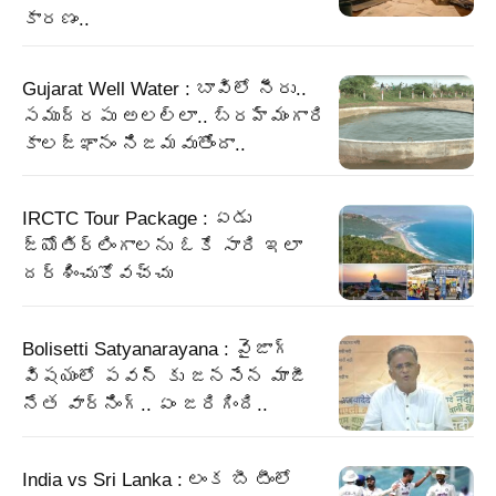
కారణం..
Gujarat Well Water : బావిలో నీరు..
సముద్రపు అలల్లా.. బ్రహ్మంగారి
కాలజ్ఞానం నిజమవుతోందా..
IRCTC Tour Package : ఏడు
జ్యోతిర్లింగాలను ఓకే సారి ఇలా
దర్శించుకోవచ్చు
Bolisetti Satyanarayana : వైజాగ్
విషయంలో పవన్ కు జనసేన మాజీ
నేత వార్నింగ్.. ఏం జరిగింది..
India vs Sri Lanka : లంక బీ టీంలో