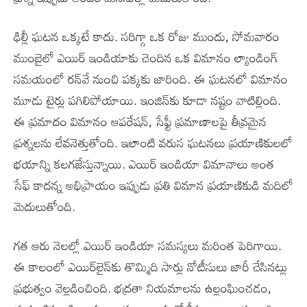
ఢిల్లీ ఘటన ఒక్కటే కాదు. సరిగ్గా ఒక రోజు ముందు, సోమవారం
ముంబైలో ఎయిర్ ఇండియాకు చెందిన ఒక విమానం ల్యాండింగ్
సమయంలో రన్‌వే నుంచి పక్కకు జారింది. ఈ ఘటనలో విమానం
మూడు టైర్లు పగిలిపోయాయి. ఇంజిన్‌కు కూడా నష్టం వాటిల్లింది.
ఈ ప్రమాదం విమానం ఆపరేషన్, సేఫ్టీ ప్రమాణాలపై తీవ్రమైన
ప్రశ్నలను లేవనెత్తుతోంది. ఇలాంటి వరుస ఘటనలు ప్రయాణికులలో
భయాన్ని కలగజేస్తున్నాయి. ఎయిర్ ఇండియా విమానాలు అంత
సేఫ్ కాదన్న అభిప్రాయం ఇప్పుడు ప్రతి విమాన ప్రయాణికుడి మదిలో
మెదులుతోంది.
గత ఆరు నెలల్లో ఎయిర్ ఇండియా సమస్యలు మరింత పెరిగాయి.
ఈ కాలంలో ఎయిర్‌లైన్‌కు తొమ్మిది సార్లు నోటీసులు జారీ చేసినట్లు
ప్రభుత్వం వెల్లడించింది. భద్రతా నియమాలను ఉల్లంఘించడం,