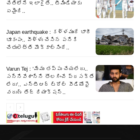
చేతిలోనే ఇలాగైతే.. టీమిండియాకు
ఏమైంది..
Japan earthquake : కళ్ళముందే భారీ
భూకంపం.. వీళ్ళు చేసిన పనికి
చేతులెత్తి మొక్కాల్సిందే..
Varun Tej : ‘మేము తప్పు చేయలేదు..
సన్నివేశాన్ని తొలగించే ప్రసక్తే
లేదు’.. ఎన్టీఆర్ ట్రోల్ వీడియోపై
వరుణ్ తేజ్ రియాక్షన్..