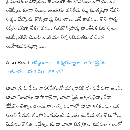
ప్రయాణికుల ఫిర్యాదుల కారణంగా ఈ నోటీసులు ఇచ్చారు. ఇది
ఏజెన్సీలు కూడా ఎయిర్ ఇండియా పనితీరు పట్ల సంతృప్తిగా లేవని
స్పష్టం చేస్తోంది. కొన్నిసార్లు విమానాలు డిలే కావడం, కొన్నిసార్లు
సర్వీస్ సరిగా లేకపోవడం, మరికొన్నిసార్లు సాంకేతిక సమస్యలు.
ఇవన్నీ కలిసి ఎయిర్ ఇండియా విశ్వసనీయతను మరింత
బలహీనపరుస్తున్నాయి.
Also Read:
తప్పించారా.. తప్పుకున్నారా.. ఉపరాష్ట్రపతి
రాజీనామా వెనుక ఏం జరిగింది?
టాటా గ్రూప్ పేరు భారతదేశంలో నమ్మకానికి మారుపేరుగా ఉంది.
టాటా మోటార్స్ వాహనాలైనా, టాటా స్టీల్ ఉత్పత్తులైనా, లేదా
టీసీఎస్ టెక్నాలజీ అయినా, అన్ని రంగాల్లో టాటా తనకంటూ ఒక
మంచి పేరును సంపాదించుకుంది. ఎయిర్ ఇండియాను కొనుగోలు
చేయడం వెనుక ఉద్దేశ్యం కూడా టాటా నిర్వహణ, వనరుల బలంతో