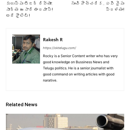
కురుప్పు టీజర్ రివ్యూ:
నుంచి హెచ్చరిక.. ఏపీ వైపు
సూర్య ఈసారి ఊరమాస్!
ప్రళయం!
అదే హైలెట్!
Rakesh R
https://oktelugu.com/
Rocky is a Senior Content writer who has very
good knowledge on Bussiness News and
Telugu politics. He is a senior journalist with
good command on writing articles with good
narative.
Related News