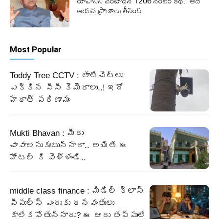
రూపానీని వెంటాడిన 1206 నంబర్ కథ.. అదే
ఆయన ప్రాణాలు తీసింది
Most Popular
Toddy Tree CCTV : తాటిచెట్లు
ఎక్కిన సీసీ కెమెరాలు..! ఇదో
హఠాత్ పరిణామం
Mukti Bhavan : మీరు
చావాలనుకుంటున్నారా.. అయితే ఈ
హోటల్ కి వెళ్ళండి..
middle class finance : మిడిల్ క్లాస్
పీపుల్స్ ఎందుకు ధనవంతులు
కాలేకపోతున్నారు? ఈ ఆరు తప్పులే