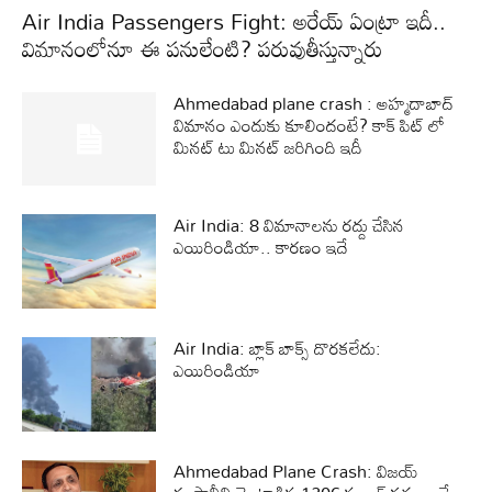
Air India Passengers Fight: అరేయ్ ఏంట్రా ఇదీ..
విమానంలోనూ ఈ పనులేంటి? పరువుతీస్తున్నారు
Ahmedabad plane crash : అహ్మదాబాద్‌
విమానం ఎందుకు కూలిందంటే? కాక్‌ పిట్‌ లో
మినట్‌ టు మినట్‌ జరిగింది ఇదీ
Air India: 8 విమానాలను రద్దు చేసిన
ఎయిరిండియా.. కారణం ఇదే
Air India: బ్లాక్ బాక్స్ దొరకలేదు:
ఎయిరిండియా
Ahmedabad Plane Crash: విజయ్