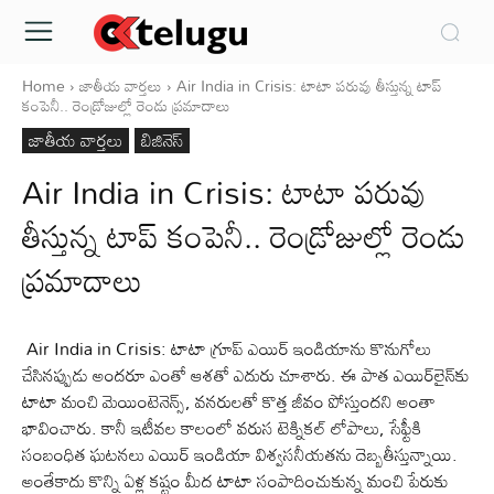
Home
జాతీయ వార్తలు
Air India in Crisis: టాటా పరువు తీస్తున్న టాప్
కంపెనీ.. రెండ్రోజుల్లో రెండు ప్రమాదాలు
జాతీయ వార్తలు
బిజినెస్
Air India in Crisis: టాటా పరువు
తీస్తున్న టాప్ కంపెనీ.. రెండ్రోజుల్లో రెండు
ప్రమాదాలు
Air India in Crisis: టాటా గ్రూప్ ఎయిర్ ఇండియాను కొనుగోలు
చేసినప్పుడు అందరూ ఎంతో ఆశతో ఎదురు చూశారు. ఈ పాత ఎయిర్‌లైన్‌కు
టాటా మంచి మెయింటెనెన్స్, వనరులతో కొత్త జీవం పోస్తుందని అంతా
భావించారు. కానీ ఇటీవల కాలంలో వరుస టెక్నికల్ లోపాలు, సేఫ్టీకి
సంబంధిత ఘటనలు ఎయిర్ ఇండియా విశ్వసనీయతను దెబ్బతీస్తున్నాయి.
అంతేకాదు కొన్ని ఏళ్ల కష్టం మీద టాటా సంపాదించుకున్న మంచి పేరుకు