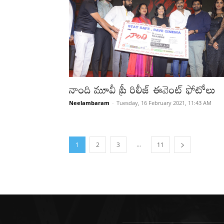
నాంది మూవీ ప్రీ రిలీజ్ ఈవెంట్ ఫోటోలు
Neelambaram
-
Tuesday, 16 February 2021, 11:43 AM
...
1
2
3
11