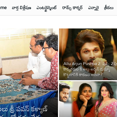
ome
వార్త విశ్లేషణ
ఎంటర్టైన్మెంట్
రామ్స్ కార్నర్
ఎన్నారై
క్రీడలు
Allu Arjun Pushpa 2: పుష్ప 2 
కార్యక్రమం కి అల్లు అర్జున్ డుమ్మా
కొట్టడానికి కారణం అదేనా?
ు శ్రీ పవన్ కళ్యాణ్