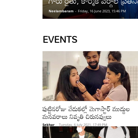
గారు రైతు, కార్మిక వర్గాల ప్ర
Neelambaram
-
Friday, 16 June 2023, 15:46 PM
EVENTS
పుట్టినరోజు వేడుకల్లో మెగాస్టార్ ముద్దుల
మనవరాలు నివృతి చిరునవ్వులు
Sekhar
-
Tuesday, 6 July 2021, 17:49 PM