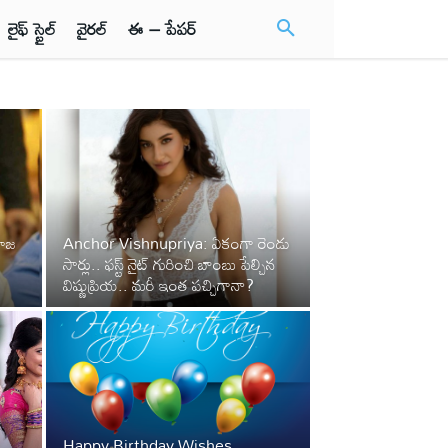
లైఫ్ స్టైల్
వైరల్
ఈ – పేపర్
పూజ
Anchor Vishnupriya: ఏకంగా రెండు
సార్లు.. ఫస్ట్ నైట్ గురించి బాంబు పేల్చిన
విష్ణుప్రియ.. మరీ ఇంత పచ్చిగానా?
Happy Birthday Wishes,