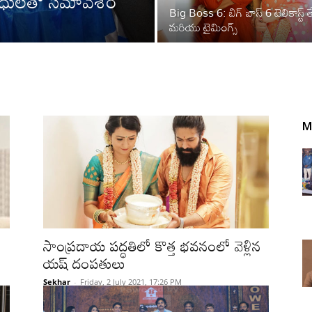
తినిధులతో సమావేశం
Big Boss 6: బిగ్ బాస్ 6 టెలికాస్ట్ త
మరియు టైమింగ్స్
M
సాంప్రదాయ పద్ధతిలో కొత్త భవనంలో వెళ్లిన
యష్ దంపతులు
Sekhar
-
Friday, 2 July 2021, 17:26 PM