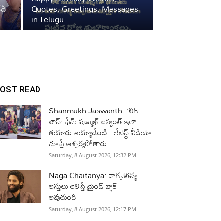
ేదీ
Quotes, Greetings, Messages
in Telugu
OST READ
Shanmukh Jaswanth: ‘బిగ్
బాస్’ ఫేమ్ షణ్ముఖ్ జస్వంత్ ఇలా
తయారు అయ్యాడేంటి.. లేటెస్ట్ వీడియో
చూస్తే ఆశ్చర్యపోతారు..
Saturday, 8 August 2026, 12:32 PM
Naga Chaitanya: నాగచైతన్య
ఆస్తులు తెలిస్తే మైండ్ బ్లాక్
అవుతుంది…
Saturday, 8 August 2026, 12:17 PM