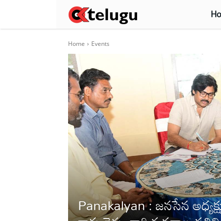
H
Home
Events
Panakalyan : జనసేన అధ్యక్షుల