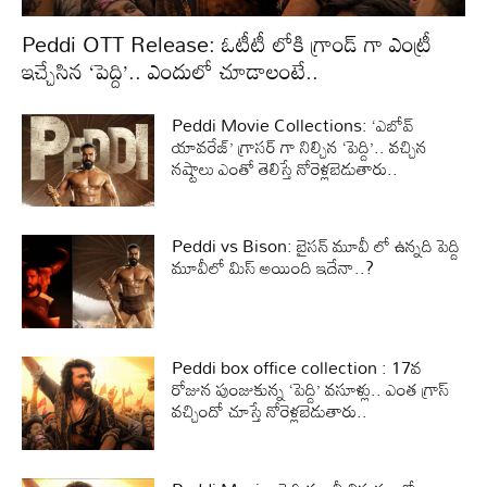
Peddi OTT Release: ఓటీటీ లోకి గ్రాండ్ గా ఎంట్రీ
ఇచ్చేసిన ‘పెద్ది’.. ఎందులో చూడాలంటే..
Peddi Movie Collections: ‘ఎబోవ్
యావరేజ్’ గ్రాసర్ గా నిల్చిన ‘పెద్ది’.. వచ్చిన
నష్టాలు ఎంతో తెలిస్తే నోరెళ్లబెడుతారు..
Peddi vs Bison: బైసన్ మూవీ లో ఉన్నది పెద్ది
మూవీలో మిస్ అయింది ఇదేనా..?
Peddi box office collection : 17వ
రోజున పుంజుకున్న ‘పెద్ది’ వసూళ్లు.. ఎంత గ్రాస్
వచ్చిందో చూస్తే నోరెళ్లబెడుతారు..