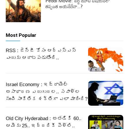
Peddi Movie: పెద్ది మూవీ విషయంలో
తప్పంత ఆయనేదేనా..?
Most Popular
RSS : జెన్‌జీ కోసం ఆర్‌ఎస్‌ఎస్‌
ఎందుకు ఆరాటపడుతోంది..
Israel Economy : ఇజ్రాయెల్‌
అసాధారణ ఎదుగుదల.. సవాళ్ల
నుంచి సాంకేతిక శక్తిగా ఎలా మారింది?
Old City Hyderabad : అతడికి 60..
ఆమెకు 25.. ఇద్దరికీ పెళ్లి..