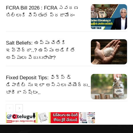
FCRA Bill 2026 : FCRA సవరణ
బిల్లుకి విస్తృత ప్రజామోదం
Salt Beliefs: ఉప్పు చేతికి
ఇవ్వొద్దా..? ఉప్పు అడిగితే
అప్పులు పెరుగుతాయా?
Fixed Deposit Tips: ఫిక్స్ డ్
డిపాజిట్ ను ఇలా అస్సలు చేయొద్దు..
భారీగా నష్టం..