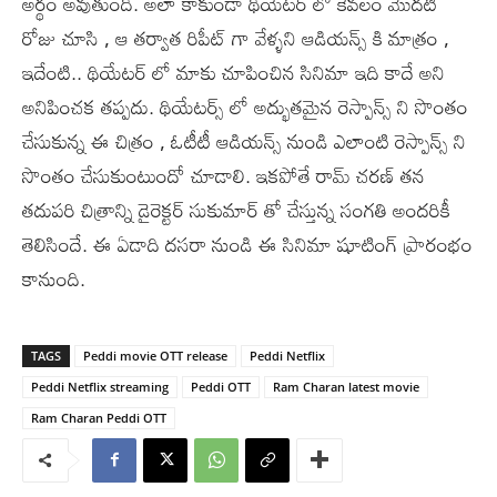
అర్థం అవుతుంది. అలా కాకుండా థియేటర్ లో కేవలం మొదటి
రోజు చూసి , ఆ తర్వాత రిపీట్ గా వేళ్ళని ఆడియన్స్ కి మాత్రం ,
ఇదేంటి.. థియేటర్ లో మాకు చూపించిన సినిమా ఇది కాదే అని
అనిపించక తప్పదు. థియేటర్స్ లో అద్భుతమైన రెస్పాన్స్ ని సొంతం
చేసుకున్న ఈ చిత్రం , ఓటీటీ ఆడియన్స్ నుండి ఎలాంటి రెస్పాన్స్ ని
సొంతం చేసుకుంటుందో చూడాలి. ఇకపోతే రామ్ చరణ్ తన
తదుపరి చిత్రాన్ని డైరెక్టర్ సుకుమార్ తో చేస్తున్న సంగతి అందరికీ
తెలిసిందే. ఈ ఏడాది దసరా నుండి ఈ సినిమా షూటింగ్ ప్రారంభం
కానుంది.
TAGS
Peddi movie OTT release
Peddi Netflix
Peddi Netflix streaming
Peddi OTT
Ram Charan latest movie
Ram Charan Peddi OTT