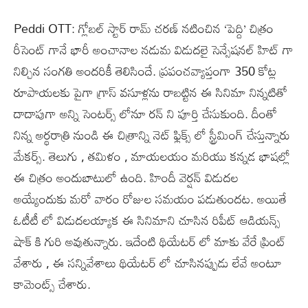
Peddi OTT: గ్లోబల్ స్టార్ రామ్ చరణ్ నటించిన ‘పెద్ది’ చిత్రం
రీసెంట్ గానే భారీ అంచానాల నడుమ విడుదలై సెన్సేషనల్ హిట్ గా
నిల్చిన సంగతి అందరికీ తెలిసిందే. ప్రపంచవ్యాప్తంగా 350 కోట్ల
రూపాయలకు పైగా గ్రాస్ వసూళ్లను రాబట్టిన ఈ సినిమా నిన్నటితో
దాదాపుగా అన్ని సెంటర్స్ లోనూ రన్ ని పూర్తి చేసుకుంది. దీంతో
నిన్న అర్థరాత్రి నుండి ఈ చిత్రాన్ని నెట్ ఫ్లిక్స్ లో స్ట్రీమింగ్ చేస్తున్నారు
మేకర్స్. తెలుగు , తమిళం , మాయలయం మరియు కన్నడ భాషల్లో
ఈ చిత్రం అందుబాటులో ఉంది. హిందీ వెర్షన్ విడుదల
అయ్యేందుకు మరో వారం రోజుల సమయం పడుతుందట. అయితే
ఓటీటీ లో విడుదలయ్యాక ఈ సినిమాని చూసిన రిపీట్ ఆడియన్స్
షాక్ కి గురి అవుతున్నారు. ఇదేంటి థియేటర్ లో మాకు వేరే ప్రింట్
వేశారు , ఈ సన్నివేశాలు థియేటర్ లో చూసినప్పుడు లేవే అంటూ
కామెంట్స్ చేశారు.