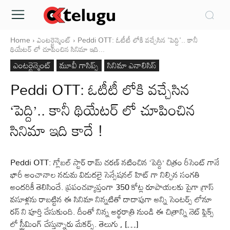
Home
ఎంటర్టైన్మెంట్
Peddi OTT: ఓటీటీ లోకి వచ్చేసిన 'పెద్ది'.. కానీ
థియేటర్ లో చూపించిన సినిమా ఇది...
ఎంటర్టైన్మెంట్
మూవీ గాసిప్స్
సినిమా ఎనాలిసిస్
Peddi OTT: ఓటీటీ లోకి వచ్చేసిన
‘పెద్ది’.. కానీ థియేటర్ లో చూపించిన
సినిమా ఇది కాదే !
Peddi OTT: గ్లోబల్ స్టార్ రామ్ చరణ్ నటించిన ‘పెద్ది’ చిత్రం రీసెంట్ గానే
భారీ అంచానాల నడుమ విడుదలై సెన్సేషనల్ హిట్ గా నిల్చిన సంగతి
అందరికీ తెలిసిందే. ప్రపంచవ్యాప్తంగా 350 కోట్ల రూపాయలకు పైగా గ్రాస్
వసూళ్లను రాబట్టిన ఈ సినిమా నిన్నటితో దాదాపుగా అన్ని సెంటర్స్ లోనూ
రన్ ని పూర్తి చేసుకుంది. దీంతో నిన్న అర్థరాత్రి నుండి ఈ చిత్రాన్ని నెట్ ఫ్లిక్స్
లో స్ట్రీమింగ్ చేస్తున్నారు మేకర్స్. తెలుగు , […]