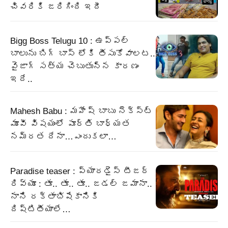
చివరికి జరిగింది ఇదీ
Bigg Boss Telugu 10 : ఉప్పల్
బాలును బిగ్ బాస్ లోకి తీసుకోవాలట..
వైజాగ్ సత్య చెబుతున్న కారణం
ఇదే..
Mahesh Babu : మహేష్ బాబు నెక్స్ట్
మూవీ విషయంలో పూర్తి బాధ్యత
నమ్రత దేనా…ఎందుకలా…
Paradise teaser : ప్యారడైస్ టీజర్
రివ్యూ : తూ.. తూ.. తూ.. జడల్ జమానా..
నాని రక్తాభిషేకానికి
దిష్టితీయాలే…