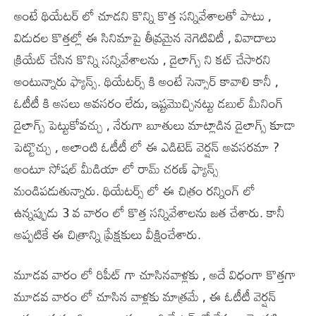
అంటే థియేటర్ లో చూడని కొన్ని కొత్త సన్నివేశాలతో పాటు ,
విడుదల కొత్తల్లో ఈ సినిమాపై తీవ్రమైన నెగెటివిటీ , వివాదాలు
క్రియేట్ చేసిన కొన్ని సన్నివేశాలను , డైలాగ్స్ ని కట్ చేసారని
అంటున్నారు ఫ్యాన్స్. థియేటర్స్ కి అంటే సెన్సార్ కావాలి కానీ ,
ఓటీటీ కి అసలు అవసరం లేదు, ఇష్టమొచ్చినట్టు డబుల్ మీనింగ్
డైలాగ్స్ పెట్టుకోవచ్చు , నేరుగా బూతులు మాట్లాడిన డైలాగ్స్ కూడా
పెట్టొచ్చు , అలాంటి ఓటీటీ లో ఈ ఎడిటెడ్ వెర్షన్ అవసరమా ?
అంటూ సోషల్ మీడియా లో రామ్ చరణ్ ఫ్యాన్స్
మండిపడుతున్నారు. థియేటర్స్ లో ఈ చిత్రం రన్నింగ్ లో
ఉన్నప్పుడు 3 వ వారం లో కొత్త సన్నివేశాలను జత చేశారు. కానీ
అప్పటికే ఈ చిత్రాన్ని ప్రేక్షకులు వీక్షించేశారు.
మూడవ వారం లో రిపీట్ గా చూసినవాళ్లకు , అదే విధంగా కొత్తగా
మూడవ వారం లో చూసిన వాళ్లకు మాత్రమే , ఈ ఓటీటీ వెర్షన్