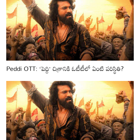
Peddi OTT: ‘పెద్ది’ చిత్రానికి ఓటీటీలో ఏంటి పరిస్థితి?