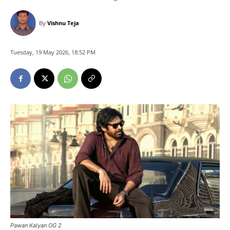
By
Vishnu Teja
Tuesday, 19 May 2026, 18:52 PM
Pawan Kalyan OG 2