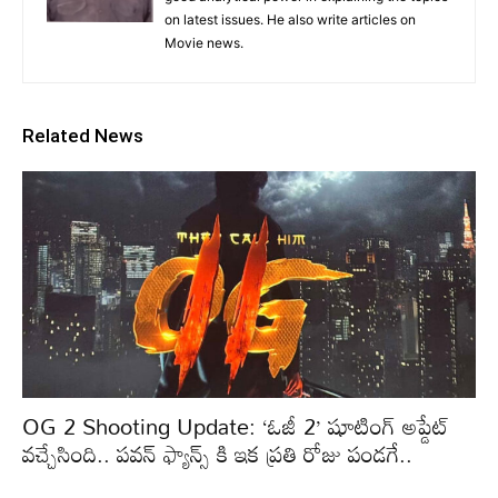
on latest issues. He also write articles on
Movie news.
Related News
OG 2 Shooting Update: ‘ఓజీ 2’ షూటింగ్ అప్డేట్
వచ్చేసింది.. పవన్ ఫ్యాన్స్ కి ఇక ప్రతి రోజు పండగే..