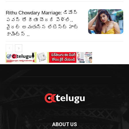
Rithu Chowdary Marriage: డిమోన్
పవన్ తో రీతూ చౌదరి పెళ్లి..
వైరల్ అవుతున్న లేటెస్ట్ హాట్
కామెంట్స్ ..
ABOUT US