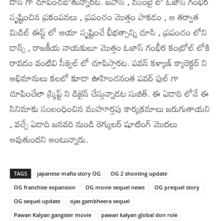
డాన్ గా చూపించబోతున్నారట. జపాన్ , ముంబై లో ఓజాస్ గంభీర
సృష్టించిన ప్రకంపనలు , ప్రపంచం మొత్తం పాకడం , ఆ తర్వాత
మిడిల్ ఈస్ట్ లో ఆయా సృష్టించే భీభత్సాన్ని చూసి , ప్రపంచం లోని
డాన్స్ , రాజకీయ నాయకులూ మొత్తం ఓజాస్ గంభీర కంట్రోల్ లోకి
రావడం వంటివి సీక్వెల్ లో చూపిస్తారట. పవన్ కళ్యాణ్ క్యారెక్టర్ ని
అభిమానులు కలలో కూడా ఊహించనంత పవర్ ఫుల్ గా
చూపించేలా స్క్రిప్ట్ ని డిజైన్ చేస్తున్నాడట సుజిత్. ఈ ఏడాది లోనే ఈ
సినిమాకు సంబంధించిన ముహూర్తపు కార్యక్రమాలు జరుగుతాయని
, వచ్చే ఏడాది జనవరి నుండి రెగ్యులర్ షూటింగ్ మొదలు
అవుతుందని అంటున్నారు.
TAGS
japanese mafia story OG
OG 2 shooting update
OG franchise expansion
OG movie sequel news
OG prequel story
OG sequel update
ojas gambheera sequel
Pawan Kalyan gangster movie
pawan kalyan global don role