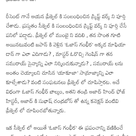
రీసెంట్ గానే ఆయన ప్రీక్వెల్ కి సంబంధించిన స్క్రిప్ట్ వర్క్ ని పూర్తి
చేశాడు. ప్రస్తుతం సీక్వెల్ కి సంబంధించిన స్క్రిప్ట్ వర్క్ ని పూర్తి చేసే
పనిలో పడ్డాడు. ప్రీక్వెల్ లో ముంబై ని వదిలి , తన సొంత గూటి
అయినటువంటి జపాన్ కి వెళ్లిన ‘ఓజాస్ గంభీర’ అక్కడ మాఫియా
డాన్ గా ఎలా ఎదిగాడు? , మాస్టర్ ఓరొచ్చి గెంషిన్ గా తన
సమురాయ్ సైన్యాన్ని ఎలా నిర్మించుకున్నాడు? , సమురాయ్ లను
అంతం చెయ్యాలని చూసిన ‘యాకూజా’ సామ్రాజ్యాన్ని ఎలా
కూల్చేశాడు? వంటి సంఘటనలు ప్రీక్వెల్ లో చూపిస్తారట. అదే
విధంగా ఓజాస్ గంభీర్ బాల్యం, అతని తండ్రి ఆజాద్ హింద్ ఫోజ్
హిస్టరీ, ఆజాద్ కి సుభాష్ చంద్రబోస్ తో ఉన్న కనెక్షన్ వంటివి
ప్రీక్వెల్ లో చూపించబోతున్నారు.
ఇక సీక్వెల్ లో అయితే ‘ఓజాస్ గంభీర’ ఈ ప్రపంచాన్ని వణికించే