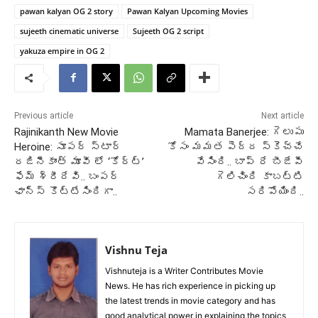
pawan kalyan OG 2 story
Pawan Kalyan Upcoming Movies
sujeeth cinematic universe
Sujeeth OG 2 script
yakuza empire in OG 2
Previous article
Next article
Rajinikanth New Movie
Mamata Banerjee: గెలుపు
Heroine: సూపర్ స్టార్
కోసం మమత పెద్ద స్కెచ్చే
రజినీకాంత్ మూవీ లో ‘కోర్ట్’
వేసింది.. బాప్ రే బీజేపీ
ఫేమ్ శ్రీదేవి.. బంపర్
గెలిచింది కాబట్టి
ఛాన్స్ కొట్టేసిందిగా..
సరిపోయింది..
Vishnu Teja
Vishnuteja is a Writer Contributes Movie
News. He has rich experience in picking up
the latest trends in movie category and has
good analytical power in explaining the topics