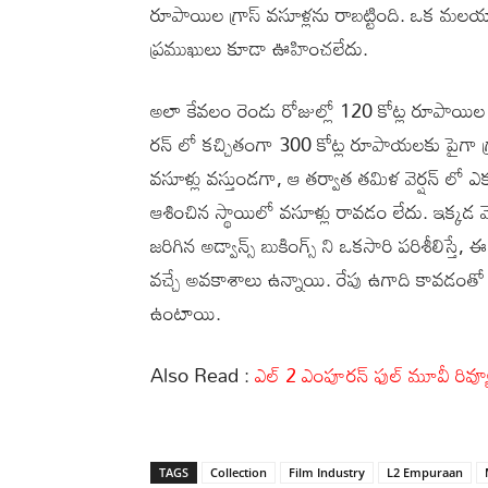
రూపాయిల గ్రాస్ వసూళ్లను రాబట్టింది. ఒక మలయ
ప్రముఖులు కూడా ఊహించలేదు.
అలా కేవలం రెండు రోజుల్లో 120 కోట్ల రూపాయిల గ
రన్ లో కచ్చితంగా 300 కోట్ల రూపాయలకు పైగా గ్రా
వసూళ్లు వస్తుండగా, ఆ తర్వాత తమిళ వెర్షన్ లో ఎక్
ఆశించిన స్థాయిలో వసూళ్లు రావడం లేదు. ఇక్కడ మ
జరిగిన అడ్వాన్స్ బుకింగ్స్ ని ఒకసారి పరిశీలిస్త
వచ్చే అవకాశాలు ఉన్నాయి. రేపు ఉగాది కావడంతో బా
ఉంటాయి.
Also Read :
ఎల్ 2 ఎంపూరన్ ఫుల్ మూవీ రివ
TAGS
Collection
Film Industry
L2 Empuraan