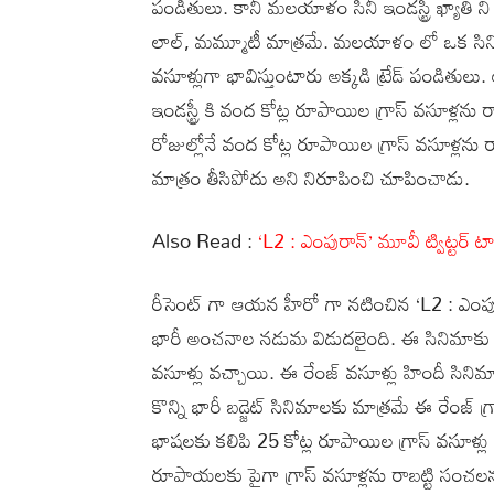
పండితులు. కానీ మలయాళం సినీ ఇండస్ట్రీ ఖ్యాతి
లాల్, మమ్మూటీ మాత్రమే. మలయాళం లో ఒక సినిమా 
వసూళ్లుగా భావిస్తుంటారు అక్కడి ట్రేడ్ పండితు
ఇండస్ట్రీ కి వంద కోట్ల రూపాయిల గ్రాస్ వసూళ్లను
రోజుల్లోనే వంద కోట్ల రూపాయిల గ్రాస్ వసూళ్లను రా
మాత్రం తీసిపోదు అని నిరూపించి చూపించాడు.
Also Read :
‘L2 : ఎంపురాన్’ మూవీ ట్విట్టర్ ట
రీసెంట్ గా ఆయన హీరో గా నటించిన ‘L2 : ఎంపు
భారీ అంచనాల నడుమ విడుదలైంది. ఈ సినిమాకు మొ
వసూళ్లు వచ్చాయి. ఈ రేంజ్ వసూళ్లు హిందీ సినిమ
కొన్ని భారీ బడ్జెట్ సినిమాలకు మాత్రమే ఈ రేంజ్ గ
భాషలకు కలిపి 25 కోట్ల రూపాయిల గ్రాస్ వసూళ్లు
రూపాయలకు పైగా గ్రాస్ వసూళ్లను రాబట్టి సంచలన