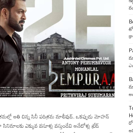
ఇద
వం
B
త
క
P
మా
ఎ
Ba
మా
అ
T
H
రమల్లో అతి చిన్న సినీ పరిశ్రమ మాలీవుడ్. ఒకప్పుడు మోహన్
రో
ిమాలకు ఎక్కువ వసూళ్లు వస్తుండేవి అనేటోళ్లు ట్రేడ్
అవ