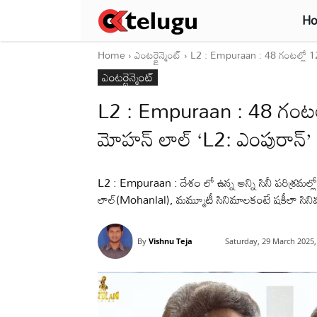
H
Home
ఎంటర్టైన్మెంట్
L2 : Empuraan : 48 గంటల్లో 120 క
ఎంటర్టైన్మెంట్
L2 : Empuraan : 48 గంటల్లో 
మోహన్ లాల్ ‘L2: ఎంపురాన్’
L2 : Empuraan : దేశం లో ఉన్న అన్ని సినీ పరిశ్రమల్లో
లాల్(Mohanlal), మమ్మూటీ సినిమాలకంటే షకీలా సినిమాలక
By
Vishnu Teja
Saturday, 29 March 2025