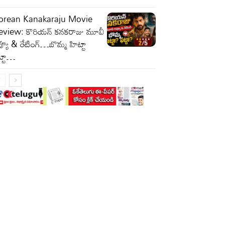
orean Kanakaraju Movie
eview: కొరియన్ కనకరాజు మూవీ
వ్యూ & రేటింగ్…బొమ్మ హిట్టా
ట్టా…