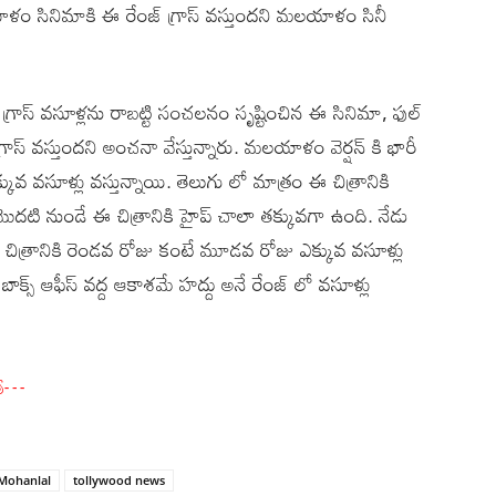
ాళం సినిమాకి ఈ రేంజ్ గ్రాస్ వస్తుందని మలయాళం సినీ
్రాస్ వసూళ్లను రాబట్టి సంచలనం సృష్టించిన ఈ సినిమా, ఫుల్
స్ వస్తుందని అంచనా వేస్తున్నారు. మలయాళం వెర్షన్ కి భారీ
కువ వసూళ్లు వస్తున్నాయి. తెలుగు లో మాత్రం ఈ చిత్రానికి
ొదటి నుండే ఈ చిత్రానికి హైప్ చాలా తక్కువగా ఉంది. నేడు
ే, ఈ చిత్రానికి రెండవ రోజు కంటే మూడవ రోజు ఎక్కువ వసూళ్లు
క్స్ ఆఫీస్ వద్ద ఆకాశమే హద్దు అనే రేంజ్ లో వసూళ్లు
్యూ…
Mohanlal
tollywood news