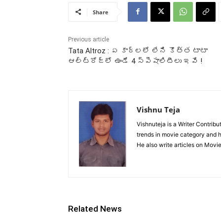
Share
Previous article
Tata Altroz : ఏ కార్లలో లేని కొత్త టాటా
ఆల్ట్రోజ్‌లో ఉండే 4 స్పెషాలిటీలు ఇవే !
Vishnu Teja
Vishnuteja is a Writer Contrib
trends in movie category and ha
He also write articles on Movi
Related News