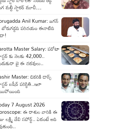
్దరు స్టార్ హీరోలతో సందీప్ రెడ్డి
గ మల్టీ స్టారర్ మూవీ…
orugadda Anil Kumar: జగన్
ో బోరుగడ్డది పరిచయం ఈనాటిది
ాదా!
arotta Master Salary: పరోటా
స్టర్ కు నెలకు 42,000..
ందుకురా బై ఈ చదవులు..
shir Master: చివరికి డాన్స్
స్టర్ బషీర్ పరిస్థితి..ఇలా
యిపోయింది
oday 7 August 2026
oroscope: ఈ రాశుల వారికి ఈ
జు లక్ష్మి దేవి సపోర్ట్.. ఏదంటే అది
ుతుంది..