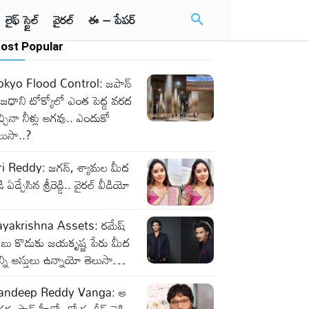
లైఫ్ స్టైల్
వైరల్
ఈ – పేపర్
ost Popular
okyo Flood Control: జపాన్
జధాని టోక్యోలో ఎంత పెద్ద వరద
్చినా నీళ్లు ఆగవు.. ఎందుకో
లుసా..?
ri Reddy: జగన్, శ్యామల మీద
ి ఏడ్చేసిన శ్రీరెడ్డి.. వైరల్ వీడియో
ayakrishna Assets: రమేష్
ాబు కొడుకు జయకృష్ణ పేరు మీద
్ని ఆస్తులు ఉన్నాయో తెలుసా…
andeep Reddy Vanga: ఆ