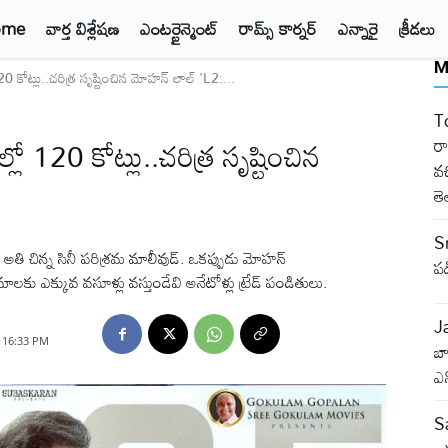
ome
వార్త విశ్లేషణ
ఎంటర్టైన్మెంట్
రామ్స్ కార్నర్
ఎన్నారై
క్రీడలు
M
ోట్లు..చరిత్ర సృష్టించిన మోహన్ లాల్ 'L2:...
T
120 కోట్లు..చరిత్ర సృష్టించిన
రా
వచ
తె
S
 అతి చిన్న సినీ పరిశ్రమ మాలీవుడ్. ఒకప్పుడు మోహన్
పడ
ు ఎక్కువ వసూళ్లు వస్తుండేవి అనేటోళ్లు ట్రేడ్ పండితులు.
J
, 16:33 PM
బ
ఎన
S