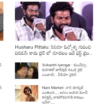
Husharu Pittalu: సినిమా పిచ్చోళ్ళ గురించి
వినడమే కాదు లైవ్ లో చూడటం ఇదే ఫస్ట్ టైం..
్
Srikanth Iyengar : మందేస్తూ..
మహిళతో టాలీవుడ్ నటుడి నైట్
ఎంజాయ్.. వీడియో వైరల్..
్
Nani Market: నాని మార్కెట్
ఎంతుంది… అసలు ఆయన మూవీ
కలెక్షన్స్ రాకపోవడానికి కారణం
ఇదేనా…