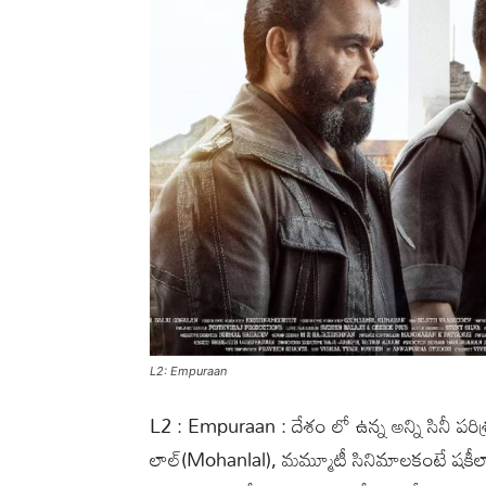
L2: Empuraan
L2 : Empuraan : దేశం లో ఉన్న అన్ని సినీ పరిశ్
లాల్(Mohanlal), మమ్మూటీ సినిమాలకంటే షకీలా సిన