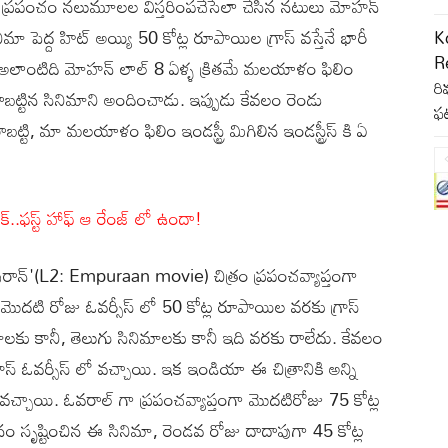
 ని ప్రపంచం నలుమూలల విస్తరింపచేసేలా చేసిన నటులు మోహన్
పెద్ద హిట్ అయ్యి 50 కోట్ల రూపాయిల గ్రాస్ వస్తేనే భారీ
K
R
లు. అలాంటిది మోహన్ లాల్ 8 ఏళ్ళ క్రితమే మలయాళం ఫిలిం
రి
 రాబట్టిన సినిమాని అందించాడు. ఇప్పుడు కేవలం రెండు
ఫ
బట్టి, మా మలయాళం ఫిలిం ఇండస్ట్రీ మిగిలిన ఇండస్ట్రీస్ కి ఏ
ాక్..ఫస్ట్ హాఫ్ ఆ రేంజ్ లో ఉందా!
రాన్'(L2: Empuraan movie) చిత్రం ప్రపంచవ్యాప్తంగా
దటి రోజు ఓవర్సీస్ లో 50 కోట్ల రూపాయిల వరకు గ్రాస్
ాలకు కానీ, తెలుగు సినిమాలకు కానీ ఇది వరకు రాలేదు. కేవలం
్రాస్ ఓవర్సీస్ లో వచ్చాయి. ఇక ఇండియా ఈ చిత్రానికి అన్ని
 వచ్చాయి. ఓవరాల్ గా ప్రపంచవ్యాప్తంగా మొదటిరోజు 75 కోట్ల
ం సృష్టించిన ఈ సినిమా, రెండవ రోజు దాదాపుగా 45 కోట్ల