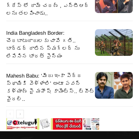
గ్రేస్ లో రామ్ చరణ్ , ఎన్టీఆర్
లను తలపించాడు..
India Bangladesh Border:
చొరబాటుదారులకు చావే గతి..
బార్డర్ దాటిన స్మగ్లర్ ను
లేపేసిన భారత్ సైన్యం
Mahesh Babu: ‘మీరు ఇంకా పెద్ద
స్థాయికి వెళ్ళాలి’ అంటూ పవన్
కళ్యాణ్ పై మహేష్ కామెంట్స్.. ట్వీట్
వైరల్..