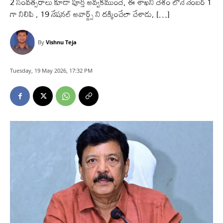
2 సంవత్సరాలు కూడా పూర్తి అవ్వకముందే, ఈ శాఖని దేశం లోనే నెంబర్ 1
గా నిలిపి , 19 నేషనల్ అవార్డ్స్ ని దక్కించేలా చేశాడు, […]
By
Vishnu Teja
Tuesday, 19 May 2026, 17:32 PM