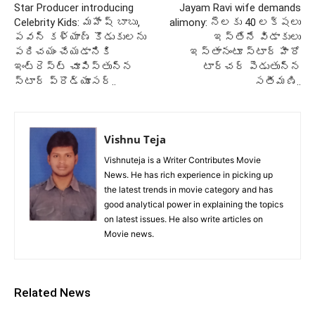
Star Producer introducing
Jayam Ravi wife demands
Celebrity Kids: మహేష్ బాబు,
alimony: నెలకు 40 లక్షలు
పవన్ కళ్యాణ్ కొడుకులను
ఇస్తేనే విడాకులు
పరిచయం చేయడానికి
ఇస్తానంటూ స్టార్ హీరో
ఇంట్రెస్ట్ చూపిస్తున్న
టార్చర్ పెడుతున్న
స్టార్ ప్రొడ్యూసర్..
సతీమణి..
Vishnu Teja
Vishnuteja is a Writer Contributes Movie
News. He has rich experience in picking up
the latest trends in movie category and has
good analytical power in explaining the topics
on latest issues. He also write articles on
Movie news.
Related News