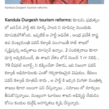
Kandula Durgesh tourism reforms
Kandula Durgesh tourism reforms:
కూటమి ప్రభుత్వం
లో జనసేన పార్టీ తన మార్క్ పాలన ని చూపిస్తూ ముందుకు
దూసుకుపోతోంది. ఇప్పటికే ఆ పార్టీ అధినేత , ఆంధ్ర ప్రదేశ్ రాష్ట్ర
ఉప ముఖ్యమంత్రి పవన్ కళ్యాణ్ పంచాయితీ రాజ్ శాఖలో
సృష్టిస్తున్న అద్భుతాలు చూస్తూనే ఉన్నాం. 2 సంవత్సరాలు కూడా
పూర్తి అవ్వకముందే, ఈ శాఖని దేశం లోనే నెంబర్ 1 గా నిలిపి ,
19 నేషనల్ అవార్డ్స్ ని దక్కించేలా చేశాడు, ఇది నిజంగా పవన్
కళ్యాణ్ అభిమానులకు ఎంతో గర్వకారణమైన విషయం. కేవలం
పవన్ కళ్యాణ్ మాత్రమే కాదు , ఆ పార్టీ కి ఇచ్చిన మిగతా మంత్రిత్వ
శాఖలు కూడా బలంగా పని చేస్తున్నాయి , సమాజం లో మార్పులు
తీసుకొస్తున్నాయి. ముఖ్యంగా టూరిజం శాఖని అభివృద్ధి చేయడం
కోసం కందుల దుర్గేష్ అహర్నిశలు కృషి చేస్తున్నాడు.