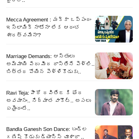
వైరల్..
Mecca Agreement : మక్కా ఒప్పందం
ఇస్లామిక్ నాటోనా లేక ఆరంభ
శూరత్వమేనా?
Marriage Demands: ఆస్తులు
అమ్మాయి పేరు మీద రాస్తేనే పెళ్లి..
బిత్తర పోయిన పెళ్ళికొడుకు..
Ravi Teja: హీరో రవితేజ కి ఘోర
అవమానం.. నిర్మాత వాకౌట్.. అసలు
ఏమైందంటే..
Bandla Ganesh Son Dance: బండ్ల
గణేష్ కొడుకు డ్యాన్స్ చూశారా ..