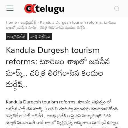
Home
ఆంధ్రప్రదేశ్‌
Kandula Durgesh tourism reforms: టూరిజం
శాఖలో జనసేన మార్క్.. చరిత్ర తిరగరాసిన కందుల దుర్గేష్..
ఆంధ్రప్రదేశ్‌
వార్త విశ్లేషణ
Kandula Durgesh tourism
reforms: టూరిజం శాఖలో జనసేన
మార్క్.. చరిత్ర తిరగరాసిన కందుల
దుర్గేష్..
Kandula Durgesh tourism reforms: కూటమి ప్రభుత్వం లో
జనసేన పార్టీ తన మార్క్ పాలన ని చూపిస్తూ ముందుకు దూసుకుపోతోంది.
ఇప్పటికే ఆ పార్టీ అధినేత , ఆంధ్ర ప్రదేశ్ రాష్ట్ర ఉప ముఖ్యమంత్రి పవన్
కళ్యాణ్ పంచాయితీ రాజ్ శాఖలో సృష్టిస్తున్న అద్భుతాలు చూస్తూనే ఉన్నాం.