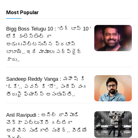
Most Popular
Bigg Boss Telugu 10 : ‘బిగ్ బాస్ 10 ‘
లోకి కంటెస్టెంట్ గా
అడుగుపెట్టనున్న ప్రభాస్
బాబాయ్.. ఇది మామూలు సర్ప్రైజ్
కాదు..
Sandeep Reddy Vanga : మహేష్ కి
‘ఓకే’.. పవన్ కి ‘నో’.. సందీప్ వంగ
తీరుపై ఫ్యాన్స్ అసంతృప్తి..
Anil Ravipudi : అనిల్ రావిపూడి
చొక్కా పట్టుకొని గట్టిగా
అరిచిన సుడిగాలి సుధీర్.. వీడియో