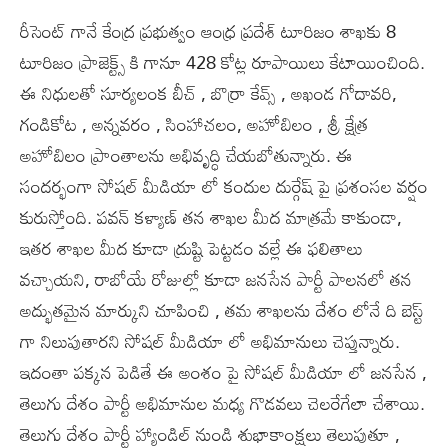
రీసెంట్ గానే కేంద్ర ప్రభుత్వం ఆంధ్ర ప్రదేశ్ టూరిజం శాఖకు 8
టూరిజం ప్రాజెక్ట్స్ కి గానూ 428 కోట్ల రూపాయిలు కేటాయించింది.
ఈ నిధులతో సూర్యలంక బీచ్ , బొర్రా కేవ్స్ , అఖండ గోదావరి,
గండికోట , అన్నవరం , సింహాచలం, అహోబిలం , శ్రీ క్షేత్ర
అహోబిలం ప్రాంతాలను అభివృద్ధి చేయబోతున్నారు. ఈ
సందర్భంగా సోషల్ మీడియా లో కందుల దుర్గేష్ పై ప్రశంసల వర్షం
కురుస్తోంది. పవన్ కళ్యాణ్ తన శాఖల మీద మాత్రమే కాకుండా,
ఇతర శాఖల మీద కూడా ద్రుష్టి పెట్టడం వల్లే ఈ ఫలితాలు
వచ్చాయని, రాబోయే రోజుల్లో కూడా జనసేన పార్టీ పాలనలో తన
అద్భుతమైన మార్కుని చూపించి , తమ శాఖలను దేశం లోనే ది బెస్ట్
గా నిలుపుతారని సోషల్ మీడియా లో అభిమానులు చెప్తున్నారు.
ఇదంతా పక్కన పెడితే ఈ అంశం పై సోషల్ మీడియా లో జనసేన ,
తెలుగు దేశం పార్టీ అభిమానుల మధ్య గొడవలు చెలరేగేలా చేశాయి.
తెలుగు దేశం పార్టీ హ్యాండిల్ నుండి శుభాకాంక్షలు తెలుపుతూ ,