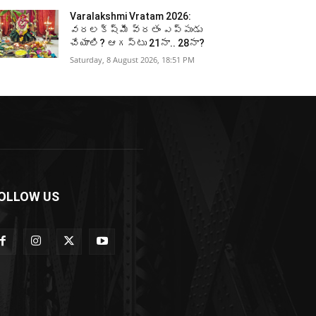
Varalakshmi Vratam 2026:
వరలక్ష్మీ వ్రతం ఎప్పుడు
చేయాలి? ఆగస్టు 21నా.. 28నా?
Saturday, 8 August 2026, 18:51 PM
OLLOW US