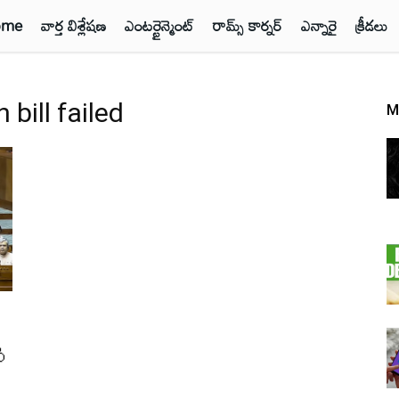
ome
వార్త విశ్లేషణ
ఎంటర్టైన్మెంట్
రామ్స్ కార్నర్
ఎన్నారై
క్రీడలు
bill failed
M
ి