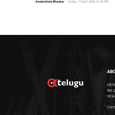
Anabothula Bhaskar
-
Friday, 17 April 2026, 21:40 PM
AB
OkTe
We p
stra
Cont