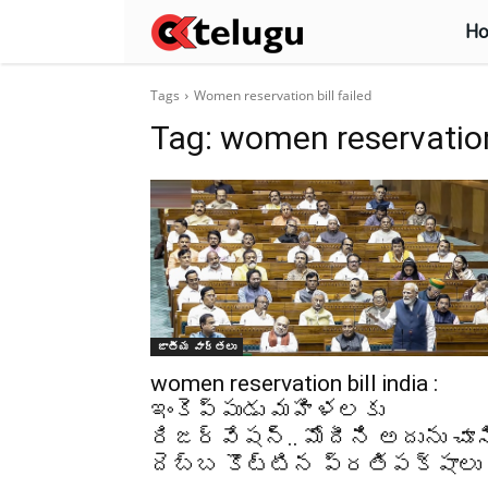
H
Tags
Women reservation bill failed
Tag:
women reservation 
జాతీయ వార్తలు
women reservation bill india :
ఇంకెప్పుడు మహిళలకు
రిజర్వేషన్.. మోదీని అదును చూస
దెబ్బ కొట్టిన ప్రతిపక్షాలు