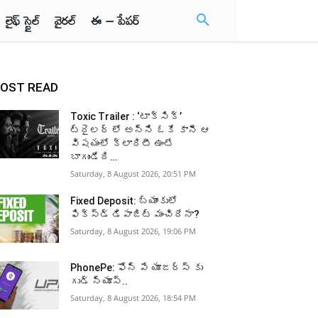
లైఫ్ స్టైల్
వైరల్
ఈ – పేపర్
OST READ
Toxic Trailer : ‘టాక్సిక్’
ట్రైలర్ లో అన్ని ఓకే కానీ ఆ
విషయంలో క్లారిటీ ఉంటే
బాగుండేది…
Saturday, 8 August 2026, 20:51 PM
Fixed Deposit: బ్యాంకులో
ఫిక్స్డ్ డిపాజిట్ మంచిదేనా?
Saturday, 8 August 2026, 19:06 PM
PhonePe: ఫోన్ పే యూజర్స్ కు
గుడ్ న్యూస్..
Saturday, 8 August 2026, 18:54 PM