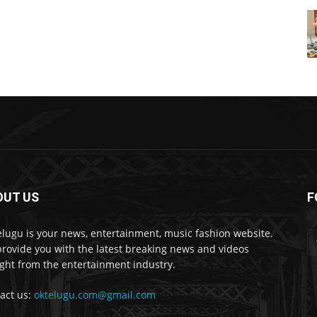
OUT US
F
lugu is your news, entertainment, music fashion website.
rovide you with the latest breaking news and videos
ight from the entertainment industry.
act us:
oktelugu.com@gmail.com