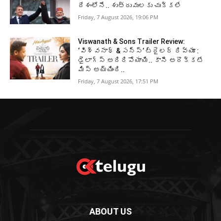
దేశంలోనే.. శుత్రువులకు చుక్కలే
Friday, 7 August 2026, 19:06 PM
Viswanath & Sons Trailer Review:
‘విశ్వనాథ్ & సన్స్’ ట్రైలర్ రివ్యూ :
డైలాగ్స్ అదిరిపోయాయి.. కానీ అదొక్కటే
మిస్ అయ్యింది..
Friday, 7 August 2026, 17:51 PM
ABOUT US