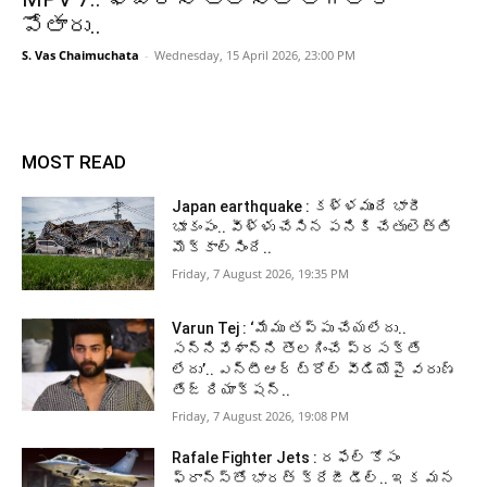
పోతారు..
S. Vas Chaimuchata
-
Wednesday, 15 April 2026, 23:00 PM
MOST READ
Japan earthquake : కళ్ళముందే భారీ
భూకంపం.. వీళ్ళు చేసిన పనికి చేతులెత్తి
మొక్కాల్సిందే..
Friday, 7 August 2026, 19:35 PM
Varun Tej : ‘మేము తప్పు చేయలేదు..
సన్నివేశాన్ని తొలగించే ప్రసక్తే
లేదు’.. ఎన్టీఆర్ ట్రోల్ వీడియోపై వరుణ్
తేజ్ రియాక్షన్..
Friday, 7 August 2026, 19:08 PM
Rafale Fighter Jets : రఫేల్‌ కోసం
ఫ్రాన్స్‌తో భారత్‌ క్రేజీ డీల్‌.. ఇక మన